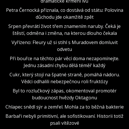
dramatické krmení lvů
Petra Černocká přiznala, co dostává od státu: Polovina
důchodu jde okamžitě zpět
Srpen převrátí život třem znamením naruby. Čeká je
štěstí, odměna i změna, na kterou dlouho čekala
Vyřízeno: Fleury už si stihl s Muradovem domluvit
odvetu
Při bouřce na těchto pár věcí doma nezapomínejte.
Jednu zásadní chybu dělá téměř každý
Cukr, který stojí na špatné straně, pomáhá nádoru.
Vědci odhalili nebezpečnou roli fruktózy
Byl to rozlučkový zápas, okomentoval promotér
budoucnost hvězdy Oktagonu
Chlapec snědl sýr a zemřel. Mohla za to běžná bakterie
Barbaři nebyli primitivní, ale sofistikovaní. Historii totiž
psali vítězové