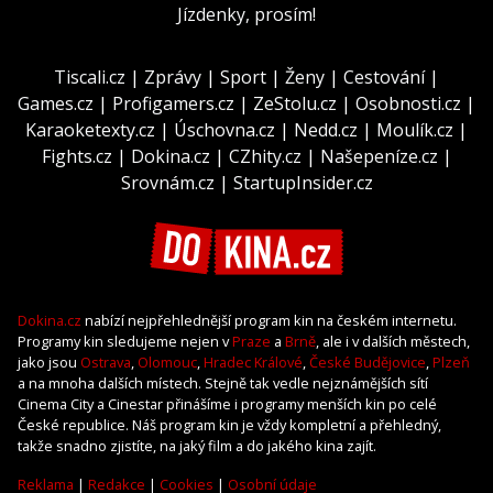
Jízdenky, prosím!
Tiscali.cz
|
Zprávy
|
Sport
|
Ženy
|
Cestování
|
Games.cz
|
Profigamers.cz
|
ZeStolu.cz
|
Osobnosti.cz
|
Karaoketexty.cz
|
Úschovna.cz
|
Nedd.cz
|
Moulík.cz
|
Fights.cz
|
Dokina.cz
|
CZhity.cz
|
Našepeníze.cz
|
Srovnám.cz
|
StartupInsider.cz
Dokina.cz
nabízí nejpřehlednější program kin na českém internetu.
Programy kin sledujeme nejen v
Praze
a
Brně
, ale i v dalších městech,
jako jsou
Ostrava
,
Olomouc
,
Hradec Králové
,
České Budějovice
,
Plzeň
a na mnoha dalších místech. Stejně tak vedle nejznámějších sítí
Cinema City a Cinestar přinášíme i programy menších kin po celé
České republice. Náš program kin je vždy kompletní a přehledný,
takže snadno zjistíte, na jaký film a do jakého kina zajít.
Reklama
|
Redakce
|
Cookies
|
Osobní údaje