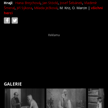
Hrají:
Hana Brejchová
,
Jan Stöckl
,
Josef Šebánek
,
Vladimír
Šmeral
,
Jiří Sýkora
,
Milada Ježková
, M. Kriz, O. Marcin
|
všichni
herci
GALERIE