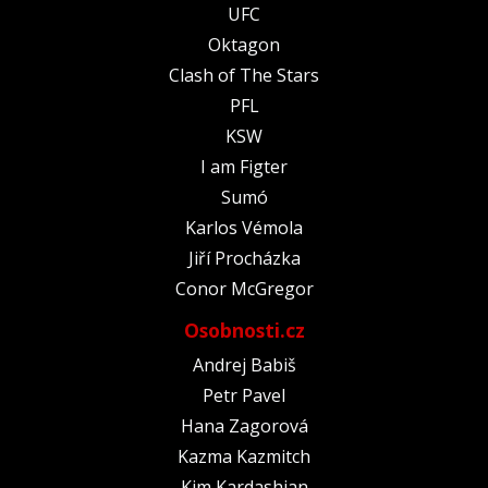
UFC
Oktagon
Clash of The Stars
PFL
KSW
I am Figter
Sumó
Karlos Vémola
Jiří Procházka
Conor McGregor
Osobnosti.cz
Andrej Babiš
Petr Pavel
Hana Zagorová
Kazma Kazmitch
Kim Kardashian