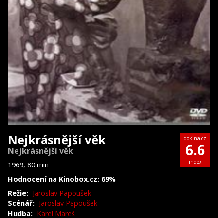
Nejkrásnější věk
dokina.cz
6.6
Nejkrásnější věk
index
1969, 80 min
Hodnocení na Kinobox.cz: 69%
Režie:
Jaroslav Papoušek
Scénář:
Jaroslav Papoušek
Hudba:
Karel Mareš