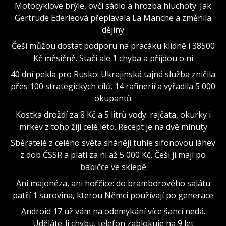
Motocyklové brýle, ovčí sádlo a hrozba hluchoty. Jak
Gertrude Ederleová přeplavala La Manche a změnila
dějiny
Češi můžou dostat podporu na pracáku klidně i 38500
Kč měsíčně. Stačí ale 1 chyba a přijdou o ni
40 dní pekla pro Rusko: Ukrajinská tajná služba zničila
přes 100 strategických cílů, 14 rafinerií a vyřadila 5 000
okupantů
Kostka droždí za 8 Kč a 5 litrů vody: rajčata, okurky i
mrkev z toho žijí celé léto. Recept je na dvě minuty
Sběratelé z celého světa shánějí tuhle sifonovou láhev
z dob ČSSR a platí za ni až 5 000 Kč. Češi ji mají po
babičce ve sklepě
Ani majonéza, ani hořčice: do bramborového salátu
patří 1 surovina, kterou Němci používají po generace
Android 17 už vám na odemykání více šancí nedá.
Uděláte-li chybu, telefon zablokuje na 9 let