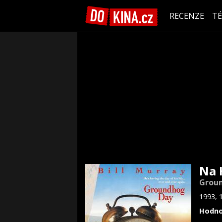
RECENZE
T
Na 
Grou
1993, 
Hodno