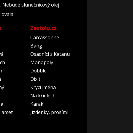
l. Nebude slunečnicový olej
olovala
z
Zestolu.cz
Carcassonne
Bang
vá
Osadníci z Katanu
ch
Monopoly
an
Dobble
a
Dixit
ný
Krycí jména
Na křídlech
na
Karak
lamet
Jízdenky, prosím!