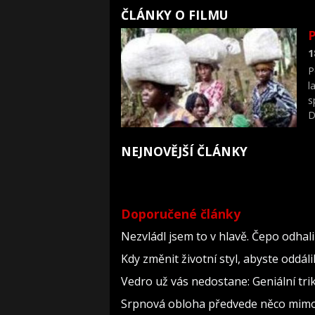
ČLÁNKY O FILMU
P
1
P
l
s
D
NEJNOVĚJŠÍ ČLÁNKY
Doporučené články
Nezvládl jsem to v hlavě. Čepo odha
Kdy změnit životní styl, abyste oddál
Vedro už vás nedostane: Geniální tri
Srpnová obloha předvede něco mimoř