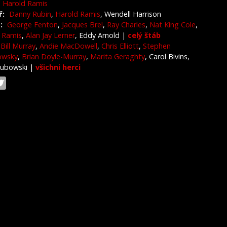
Harold Ramis
ř:
Danny Rubin
,
Harold Ramis
, Wendell Harrison
:
George Fenton
,
Jacques Brel
,
Ray Charles
,
Nat King Cole
,
 Ramis
,
Alan Jay Lerner
, Eddy Arnold
|
celý štáb
Bill Murray
,
Andie MacDowell
,
Chris Elliott
,
Stephen
owsky
,
Brian Doyle-Murray
,
Marita Geraghty
, Carol Bivins,
Dubowski
|
všichni herci