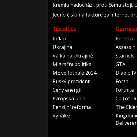
Kremlu nedochází, proti čemu stojí. U
Jedno číslo na faktuře za internet pr
Tiscali.cz
Games.
Inflace
Recenze
Ukrajina
Assassin
Válka na Ukrajině
Starfield
Migrační politika
GTA
ME ve fotbale 2024
Diablo IV
Ruský prezident
Forza
Ceny energií
Fortnite
Evropská unie
Call of D
Penzijní reforma
The Elder
Vynález
Kingdom
Delivere