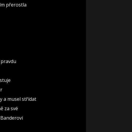
lm přerostla
á pravdu
istuje
tr
y a musel střídat
ně za své
i Banderovi