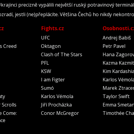
krajinci precizně vypálili největší ruský potravinový terminá
ozradí, jestli (ne)přeplácíte. Většina Čechů ho nikdy nekontr
cz
Fights.cz
Osobnosti.c
UFC
Andrej Babiš
's Creed
Oktagon
Petr Pavel
Clash of The Stars
Hana Zagoro
PFL
Kazma Kazmit
KSW
Kim Kardashi
I am Figter
Karlos Vémol
Sumó
Marek Ztrace
uty
Karlos Vémola
Taylor Swift
 Scrolls
Jiří Procházka
Emma Smeta
e Come:
Conor McGregor
Timothée Cha
nce