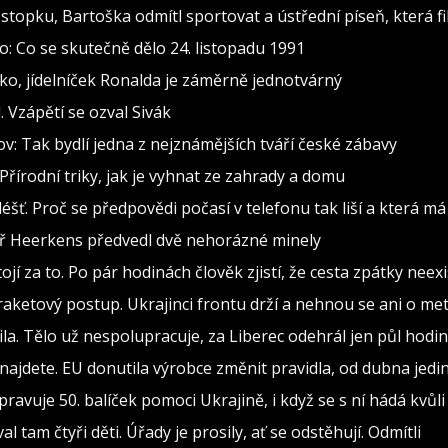
stopku, Bartoška odmítl sportovat a ústřední píseň, která fi
: Co se skutečně dělo 24. listopadu 1991
o, jídelníček Ronalda je záměrně jednotvárný
 Vzápětí se ozval Sivák
: Tak bydlí jedna z nejznámějších tváří české zábavy
Přírodní triky, jak je vyhnat ze zahrady a domu
déšť. Proč se předpovědi počasí v telefonu tak liší a která m
ář Heerkens předvedl dvě nehorázné minely
tojí za to. Po pár hodinách člověk zjistí, že cesta zpátky neex
 raketový postup. Ukrajinci frontu drží a nehnou se ani o me
ila. Tělo už nespolupracuje, za Liberec odehrál jen půl hodin
ajdete. EU donutila výrobce změnit pravidla, od dubna jedi
ravuje 50. balíček pomoci Ukrajině, i když se s ní hádá kvůl
val tam čtyři děti. Úřady je prosily, ať se odstěhují. Odmítli