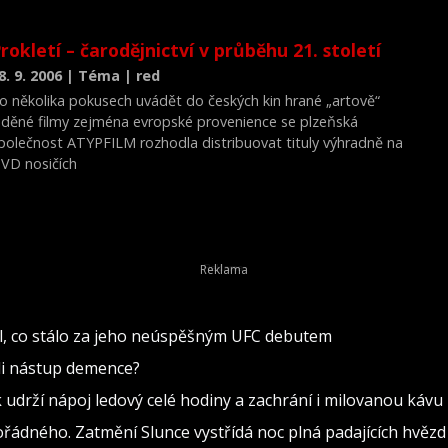
rokletí – čarodějnictví v průběhu 21. století
8. 9. 2006 | Téma | red
o několika pokusech uvádět do českých kin hrané „artově“
aděné filmy zejména evropské provenience se plzeňská
polečnost ATYPFILM rozhodla distribuovat tituly výhradně na
VD nosičích
lil, co stálo za jeho neúspěšným UFC debutem
ili nástup demence?
k udrží nápoj ledový celé hodiny a zachrání i milovanou kávu
ádného. Zatmění Slunce vystřídá noc plná padajících hvězd