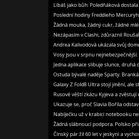
Líbáš jako bůh: Poledňáková dostala 
Poslední hodiny Freddieho Mercuryho
Žádná mouka, žádný cukr, žádné mlék
Nezápasím v Clashi, zdůraznil Roušal.
Andrea Kalivodová ukázala svůj domov
Vosy jsou v srpnu nejnebezpečnější: 
Jedna aplikace slibuje slunce, druhá 
Ostuda bývalé naděje Sparty. Brank
Galaxy Z Fold8 Ultra stojí jmění, ale s
Rusové věští zkázu Kyjeva a zvěstují
Ukazuje se, proč Slavia Bořila odstav
Nabíječku už v krabici notebooku nen
Žádná slábnoucí podpora. Polsko přip
Čínský pár žil 60 let v jeskyni a vycho