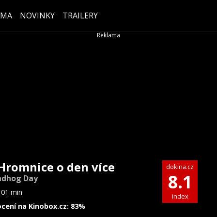
ÉMA
NOVINKY
TRAILERY
Hromnice o den více
dokina.cz
8.1
ndhog Day
101 min
index
cení na Kinobox.cz: 83%