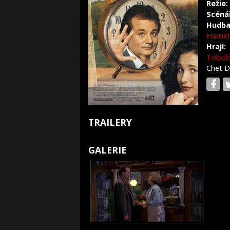
Režie:
Scéná
Hudba
Harold
Hrají:
Tobol
Chet 
TRAILERY
GALERIE