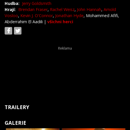
Hudba:
Jerry Goldsmith
Hrají:
Brendan Fraser
,
Rachel Weisz
,
John Hannah
,
Arnold
Vosloo
,
Kevin J. O'Connor
,
Jonathan Hyde
, Mohammed Afifi,
Abderrahim El Aadili
|
všichni herci
TRAILERY
GALERIE