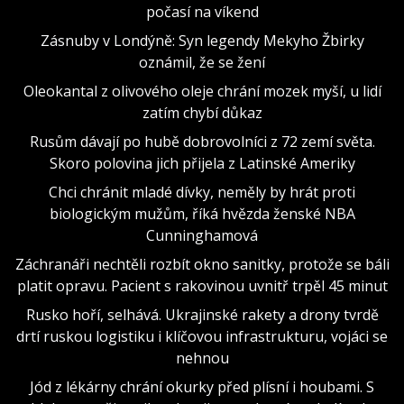
počasí na víkend
Zásnuby v Londýně: Syn legendy Mekyho Žbirky
oznámil, že se žení
Oleokantal z olivového oleje chrání mozek myší, u lidí
zatím chybí důkaz
Rusům dávají po hubě dobrovolníci z 72 zemí světa.
Skoro polovina jich přijela z Latinské Ameriky
Chci chránit mladé dívky, neměly by hrát proti
biologickým mužům, říká hvězda ženské NBA
Cunninghamová
Záchranáři nechtěli rozbít okno sanitky, protože se báli
platit opravu. Pacient s rakovinou uvnitř trpěl 45 minut
Rusko hoří, selhává. Ukrajinské rakety a drony tvrdě
drtí ruskou logistiku i klíčovou infrastrukturu, vojáci se
nehnou
Jód z lékárny chrání okurky před plísní i houbami. S