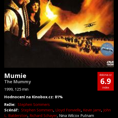
Mumie
dokina.cz
6.9
The Mummy
index
1999, 125 min
Hodnocení na Kinobox.cz: 81%
Režie:
Stephen Sommers
Scénář:
Stephen Sommers
,
Lloyd Fonvielle
,
Kevin Jarre
,
John
L. Balderston
,
Richard Schayer
, Nina Wilcox Putnam