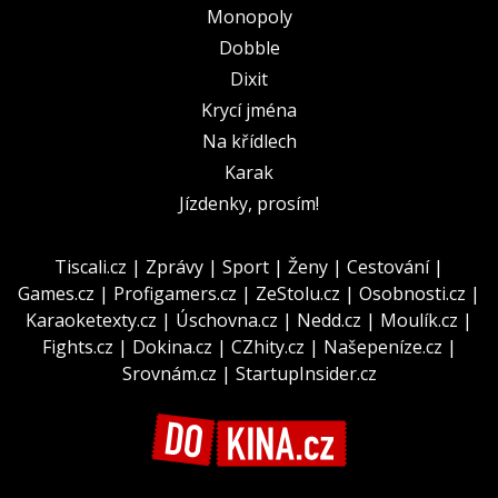
Monopoly
Dobble
Dixit
Krycí jména
Na křídlech
Karak
Jízdenky, prosím!
Tiscali.cz
|
Zprávy
|
Sport
|
Ženy
|
Cestování
|
Games.cz
|
Profigamers.cz
|
ZeStolu.cz
|
Osobnosti.cz
|
Karaoketexty.cz
|
Úschovna.cz
|
Nedd.cz
|
Moulík.cz
|
Fights.cz
|
Dokina.cz
|
CZhity.cz
|
Našepeníze.cz
|
Srovnám.cz
|
StartupInsider.cz