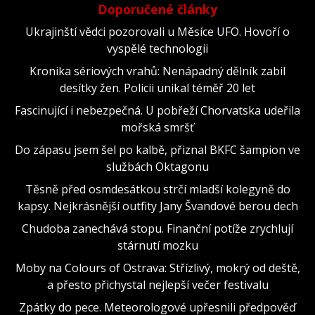
Doporučené články
Ukrajinští vědci pozorovali u Měsíce UFO. Hovoří o
vyspělé technologii
Kronika sériových vrahů: Nenápadný dělník zabil
desítky žen. Policii unikal téměř 20 let
Fascinující i nebezpečná. U pobřeží Chorvatska udeřila
mořská smršť
Do zápasu jsem šel po kalbě, přiznal BKFC šampion ve
službách Oktagonu
Těsně před osmdesátkou strčí mladší kolegyně do
kapsy. Nejkrásnější outfity Jany Švandové berou dech
Chudoba zanechává stopu. Finanční potíže zrychlují
stárnutí mozku
Moby na Colours of Ostrava: Střízlivý, mokrý od deště,
a přesto přichystal nejlepší večer festivalu
Zpátky do pece. Meteorologové upřesnili předpověď