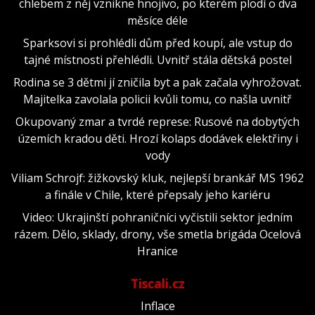
chlebem z něj vznikne hnojivo, po kterém plodí o dva
měsíce déle
Sparksovi si prohlédli dům před koupí, ale vstup do
tajné místnosti přehlédli. Uvnitř stála dětská postel
Rodina se 3 dětmi jí zničila byt a pak začala vyhrožovat.
Majitelka zavolala policii kvůli tomu, co našla uvnitř
Okupovaný zmar a tvrdé represe: Rusové na dobytých
územích kradou děti. Hrozí kolaps dodávek elektřiny i
vody
Viliam Schrojf: žižkovský kluk, nejlepší brankář MS 1962
a finále v Chile, které přepsaly jeho kariéru
Video: Ukrajinští pohraničníci vyčistili sektor jedním
rázem. Dělo, sklady, drony, vše smetla brigáda Ocelová
Hranice
Tiscali.cz
Inflace