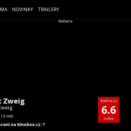
ÉMA
NOVINKY
TRAILERY
t Zweig
dokina.cz
6.6
Zweig
113 min
index
cení na Kinobox.cz: ?