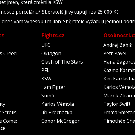
set jmen, která změnila KSW
ost z porcelánu? Sběratelé ji vykupují i za 25 000 Kč
, dnes vám vynesou i milion. Sběratelé vyžadují jedinou pod
cz
Fights.cz
Osobnosti.c
UFC
Andrej Babiš
's Creed
Oktagon
Petr Pavel
Clash of The Stars
Hana Zagoro
PFL
Kazma Kazmit
KSW
Kim Kardashi
I am Figter
Karlos Vémol
Sumó
Marek Ztrace
uty
Karlos Vémola
Taylor Swift
 Scrolls
Jiří Procházka
Emma Smeta
e Come:
Conor McGregor
Timothée Cha
nce