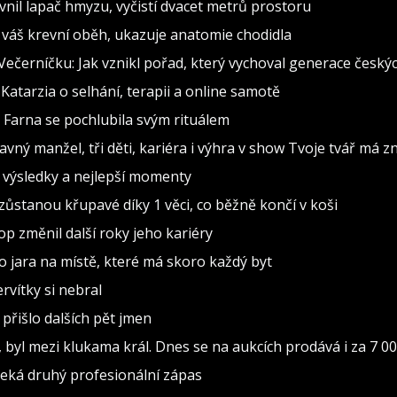
evnil lapač hmyzu, vyčistí dvacet metrů prostoru
 váš krevní oběh, ukazuje anatomie chodidla
Večerníčku: Jak vznikl pořad, který vychoval generace českýc
“ Katarzia o selhání, terapii a online samotě
 Farna se pochlubila svým rituálem
avný manžel, tři děti, kariéra i výhra v show Tvoje tvář má 
– výsledky a nejlepší momenty
 zůstanou křupavé díky 1 věci, co běžně končí v koši
p změnil další roky jeho kariéry
do jara na místě, které má skoro každý byt
rvítky si nebral
přišlo dalších pět jmen
 byl mezi klukama král. Dnes se na aukcích prodává i za 7 0
 čeká druhý profesionální zápas