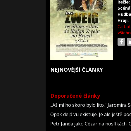
Režie:
Scéná
Hudba
Hrají:
Carbat
všichn
NEJNOVĚJŠÍ ČLÁNKY
Doporučené články
„Až mi ho skoro bylo líto." Jaromír
Opak dejá vu existuje. Je ale ještě po
Petr Janda jako Cézar na nosítkách: 