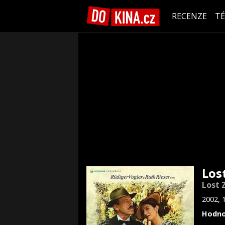
RECENZE
T
Los
Lost 
2002, 
Hodno