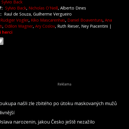
Sylvio Back
ř:
Sylvio Back
,
Nicholas O'Neill
, Alberto Dines
:
Raul de Souza, Guilherme Vergueiro
Rüdiger Vogler
,
Kiko Mascarenhas
,
Daniel Boaventura
,
Ana
ti
,
Odilon Wagner
,
Ary Coslov
, Ruth Rieser, Ney Piacentini
|
i herci
a Soukupa našli zle zbitého po útoku maskovaných mužů
divnější
Oslava narozenin, jakou Česko ještě nezažilo