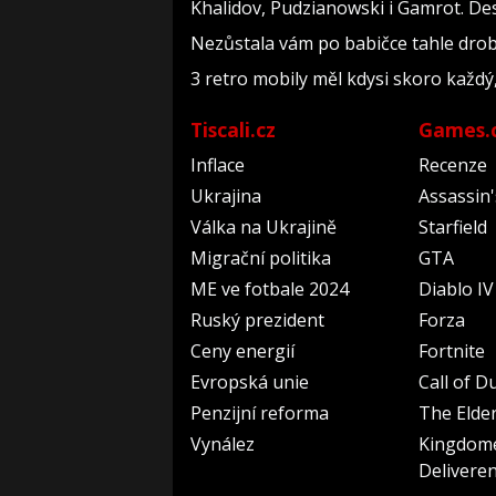
Khalidov, Pudzianowski i Gamrot. De
Nezůstala vám po babičce tahle drobn
3 retro mobily měl kdysi skoro každý
Tiscali.cz
Games.
Inflace
Recenze
Ukrajina
Assassin
Válka na Ukrajině
Starfield
Migrační politika
GTA
ME ve fotbale 2024
Diablo IV
Ruský prezident
Forza
Ceny energií
Fortnite
Evropská unie
Call of D
Penzijní reforma
The Elder
Vynález
Kingdom
Delivere