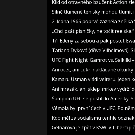
Klid od otravného bzučení: Action zl
Silně tlumené tenisky mohou tlumit i
2. ledna 1965 poprvé zazněla znělka 
„Chci psát písničky, ne točit reelska.
Tři Edeny za sebou a pak postel: Ewa
Tatiana Dyková (dříve Vilhelmová): Sl
UFC Fight Night: Gamrot vs. Salkilld 
Ani ocet, ani cukr: nakládané okurky
Kamaru Usman vládl velteru. Jeden ko
Ani mrazák, ani sklep: mrkev vydrží 
Šampion UFC se pustil do Ameriky. Se
Vémola byl první Čech v UFC. Po něm 
Kdo měl za socialismu tenhle odznak,
Gelnarová je zpět v KSW. V Liberci ji