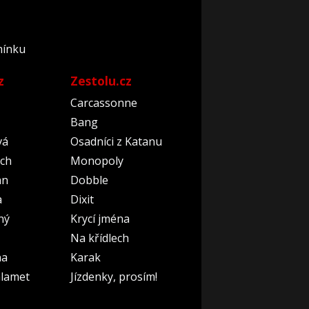
mínku
z
Zestolu.cz
Carcassonne
Bang
vá
Osadníci z Katanu
ch
Monopoly
an
Dobble
a
Dixit
ný
Krycí jména
Na křídlech
na
Karak
lamet
Jízdenky, prosím!