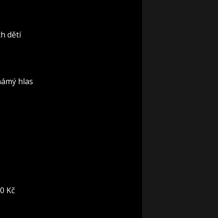
h dětí
známý hlas
00 Kč