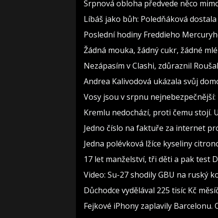
Srpnová obloha předvede něco mimoř
Líbáš jako bůh: Poledňáková dostala 
Poslední hodiny Freddieho Mercuryho
Žádná mouka, žádný cukr, žádné mlék
Nezápasím v Clashi, zdůraznil Roušal.
Andrea Kalivodová ukázala svůj domov
Vosy jsou v srpnu nejnebezpečnější: 
Kremlu nedochází, proti čemu stojí. U
Jedno číslo na faktuře za internet pr
Jedna polévková lžíce kyseliny citron
17 let manželství, tři děti a pak test 
Video: Su-27 shodily GBU na ruský k
Důchodce vydělával 225 tisíc Kč měs
Fejkové iPhony zaplavily Barcelonu.