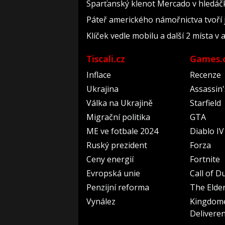
Sparťanský klenot Mercado v hledáčk
Páteř amerického námořnictva tvoří je
Klíček vedle mobilu a další 2 místa v
Tiscali.cz
Games.
Inflace
Recenze
Ukrajina
Assassin
Válka na Ukrajině
Starfield
Migrační politika
GTA
ME ve fotbale 2024
Diablo IV
Ruský prezident
Forza
Ceny energií
Fortnite
Evropská unie
Call of D
Penzijní reforma
The Elder
Vynález
Kingdom
Delivere