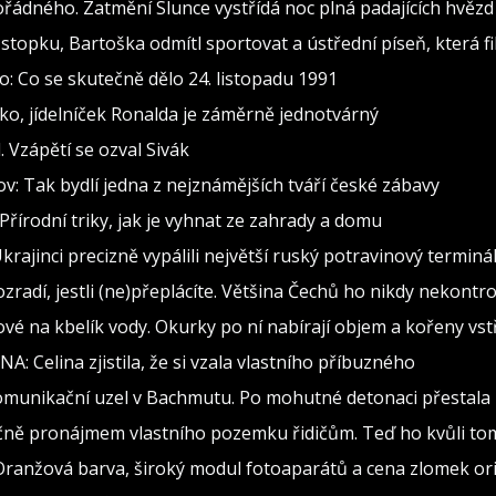
ádného. Zatmění Slunce vystřídá noc plná padajících hvězd
stopku, Bartoška odmítl sportovat a ústřední píseň, která fi
: Co se skutečně dělo 24. listopadu 1991
o, jídelníček Ronalda je záměrně jednotvárný
 Vzápětí se ozval Sivák
: Tak bydlí jedna z nejznámějších tváří české zábavy
Přírodní triky, jak je vyhnat ze zahrady a domu
krajinci precizně vypálili největší ruský potravinový terminá
ozradí, jestli (ne)přeplácíte. Většina Čechů ho nikdy nekontr
ové na kbelík vody. Okurky po ní nabírají objem a kořeny vstř
DNA: Celina zjistila, že si vzala vlastního příbuzného
omunikační uzel v Bachmutu. Po mohutné detonaci přestala 
íčně pronájmem vlastního pozemku řidičům. Teď ho kvůli t
 Oranžová barva, široký modul fotoaparátů a cena zlomek or