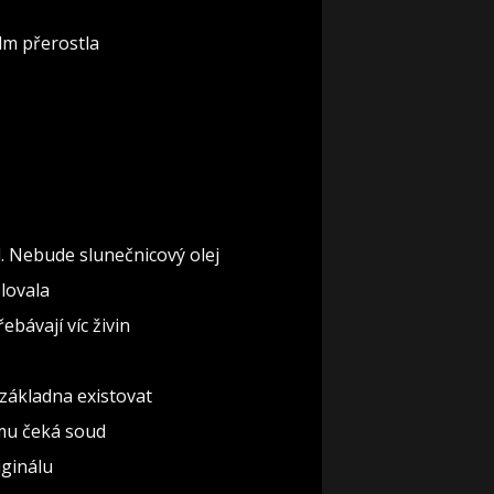
lm přerostla
l. Nebude slunečnicový olej
olovala
ebávají víc živin
základna existovat
omu čeká soud
iginálu