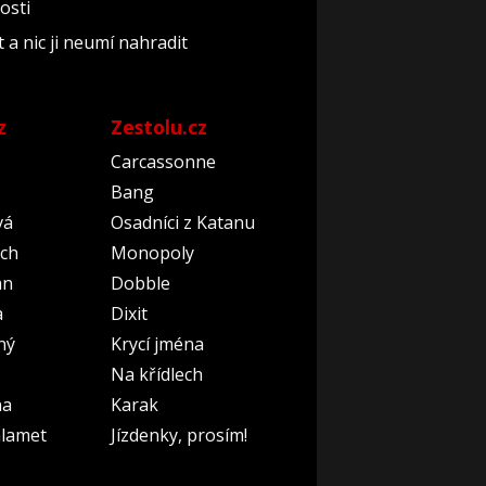
osti
 a nic ji neumí nahradit
z
Zestolu.cz
Carcassonne
Bang
vá
Osadníci z Katanu
ch
Monopoly
an
Dobble
a
Dixit
ný
Krycí jména
Na křídlech
na
Karak
lamet
Jízdenky, prosím!