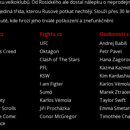
u velkoklubů. Od Rosického ale dostal nálepku o neprodejn
diná třída, kterou Rusové potkat nechtějí. Slouží přes 30 let
 autě, kde hrozí jeho trvalé poškození a znefunkčnění
cz
Fights.cz
Osobnosti.c
UFC
Andrej Babiš
's Creed
Oktagon
Petr Pavel
Clash of The Stars
Hana Zagoro
PFL
Kazma Kazmit
KSW
Kim Kardashi
I am Figter
Karlos Vémol
Sumó
Marek Ztrace
uty
Karlos Vémola
Taylor Swift
 Scrolls
Jiří Procházka
Emma Smeta
e Come:
Conor McGregor
Timothée Cha
nce