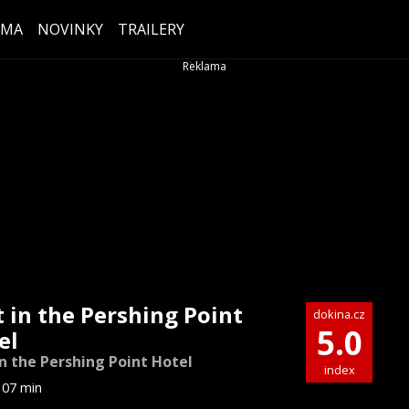
ÉMA
NOVINKY
TRAILERY
t in the Pershing Point
dokina.cz
5.0
el
in the Pershing Point Hotel
index
107 min