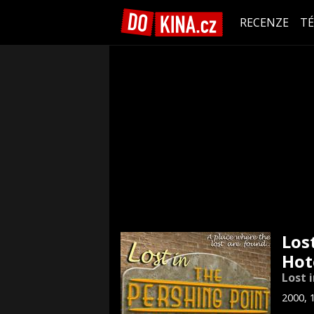
RECENZE
T
Los
Hot
Lost 
2000, 