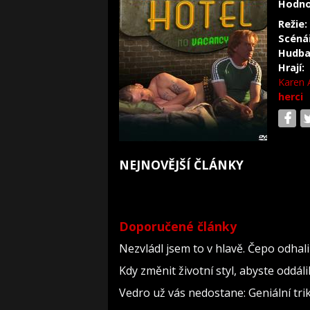
Hodno
Režie:
Scéná
Hudba
Hrají:
Karen 
herci
NEJNOVĚJŠÍ ČLÁNKY
Doporučené články
Nezvládl jsem to v hlavě. Čepo odha
Kdy změnit životní styl, abyste oddál
Vedro už vás nedostane: Geniální tri