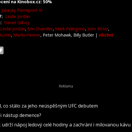
cení na Kinobox.cz: 50%
Julia Jay Pierrepont III
ř:
Leslie Jordan
:
Daniel Gilboy
Leslie Jordan
,
Erin Chandler
,
Mark Pellegrino
,
John Ritter
,
Austin
,
Marilu Henner
, Peter Mohawk, Billy Butler
|
všichni
lil, co stálo za jeho neúspěšným UFC debutem
ili nástup demence?
k udrží nápoj ledový celé hodiny a zachrání i milovanou kávu