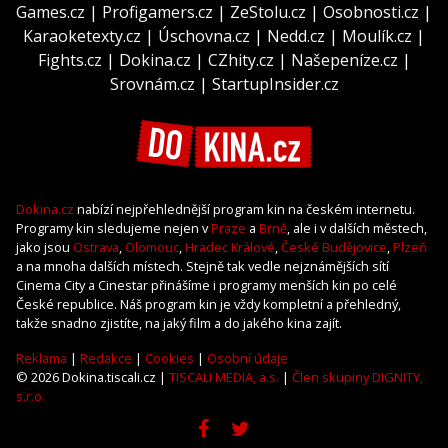
Games.cz
|
Profigamers.cz
|
ZeStolu.cz
|
Osobnosti.cz
|
Karaoketexty.cz
|
Úschovna.cz
|
Nedd.cz
|
Moulík.cz
|
Fights.cz
|
Dokina.cz
|
CZhity.cz
|
Našepeníze.cz
|
Srovnám.cz
|
StartupInsider.cz
Dokina.cz
nabízí nejpřehlednější program kin na českém internetu.
Programy kin sledujeme nejen v
Praze
a
Brně
, ale i v dalších městech,
jako jsou
Ostrava
,
Olomouc
,
Hradec Králové
,
České Budějovice
,
Plzeň
a na mnoha dalších místech. Stejně tak vedle nejznámějších sítí
Cinema City a Cinestar přinášíme i programy menších kin po celé
České republice. Náš program kin je vždy kompletní a přehledný,
takže snadno zjistíte, na jaký film a do jakého kina zajít.
Reklama
|
Redakce
|
Cookies
|
Osobní údaje
© 2026 Dokina.tiscali.cz |
TISCALI MEDIA, a.s.
|
Člen skupiny DIGNITY,
s.r.o.