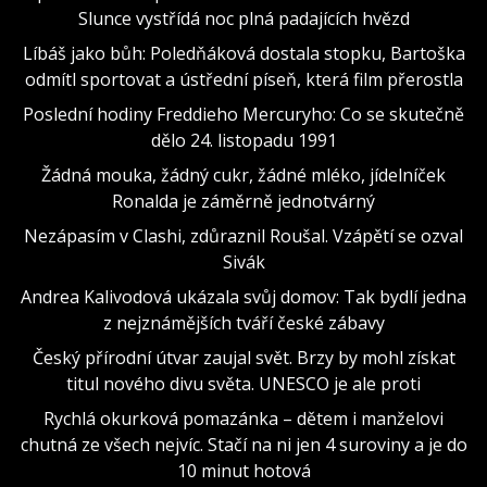
Slunce vystřídá noc plná padajících hvězd
Líbáš jako bůh: Poledňáková dostala stopku, Bartoška
odmítl sportovat a ústřední píseň, která film přerostla
Poslední hodiny Freddieho Mercuryho: Co se skutečně
dělo 24. listopadu 1991
Žádná mouka, žádný cukr, žádné mléko, jídelníček
Ronalda je záměrně jednotvárný
Nezápasím v Clashi, zdůraznil Roušal. Vzápětí se ozval
Sivák
Andrea Kalivodová ukázala svůj domov: Tak bydlí jedna
z nejznámějších tváří české zábavy
Český přírodní útvar zaujal svět. Brzy by mohl získat
titul nového divu světa. UNESCO je ale proti
Rychlá okurková pomazánka – dětem i manželovi
chutná ze všech nejvíc. Stačí na ni jen 4 suroviny a je do
10 minut hotová