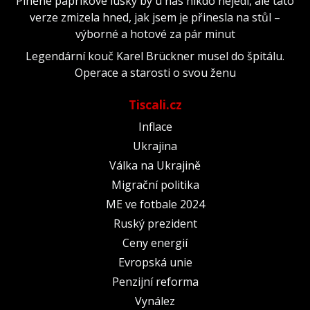
Plněné paprikové lusky by u nás nikdo nejedl, ale tato
verze zmizela hned, jak jsem je přinesla na stůl –
výborné a hotové za pár minut
Legendární kouč Karel Brückner musel do špitálu.
Operace a starosti o svou ženu
Tiscali.cz
Inflace
Ukrajina
Válka na Ukrajině
Migrační politika
ME ve fotbale 2024
Ruský prezident
Ceny energií
Evropská unie
Penzijní reforma
Vynález