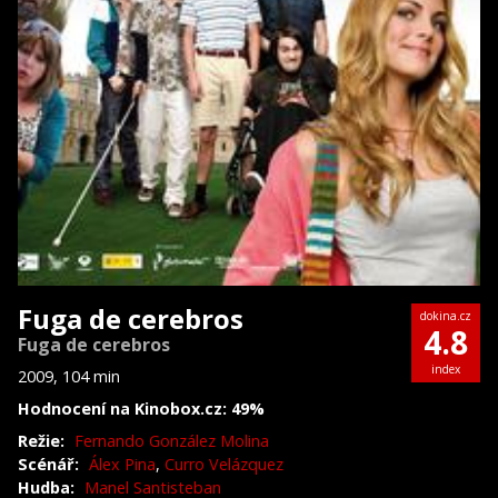
Fuga de cerebros
dokina.cz
4.8
Fuga de cerebros
index
2009, 104 min
Hodnocení na Kinobox.cz: 49%
Režie:
Fernando González Molina
Scénář:
Álex Pina
,
Curro Velázquez
Hudba:
Manel Santisteban