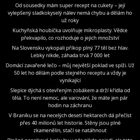
Od sousedky mám super recept na cukety – její
vylepšený sladkokyselý nálev nemá chybu a dělám ho
už roky
Kuchyňská houbička uvolňuje mikroplasty. Vědce
překvapilo, co rozhoduje o jejich množství
Na Slovensku vykopali příkop plný 77 těl bez hlav.
Lebky nikde, záhada trvá 7 000 let
Domácí zavařené lečo – můj největší poklad ve spíži. Už
50 let ho dělám podle stejného receptu a vždy je
vynikající
Slepice dýchá s otevřeným zobákem a drží křídla od
těla. To není nemoc, ale varování, že máte jen pár
hodin na záchranu
V Braníku se na necelých deseti hektarech dá přečíst
přes 40 milionů let historie. Stěny jsou plné
zkamenělin, stačí se natáhnout