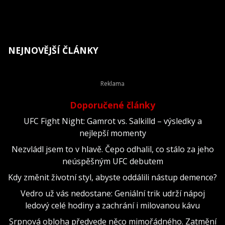
NEJNOVĚJŠÍ ČLÁNKY
Doporučené články
UFC Fight Night: Gamrot vs. Salkilld – výsledky a
nejlepší momenty
Nezvládl jsem to v hlavě. Čepo odhalil, co stálo za jeho
neúspěšným UFC debutem
Kdy změnit životní styl, abyste oddálili nástup demence?
Vedro už vás nedostane: Geniální trik udrží nápoj
ledový celé hodiny a zachrání i milovanou kávu
Srpnová obloha předvede něco mimořádného. Zatmění