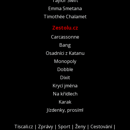
Taylor Swift
Emma Smetana
Timothée Chalamet
Zestolu.cz
Carcassonne
Bang
Osadníci z Katanu
Monopoly
Dobble
Dixit
Krycí jména
Na křídlech
Karak
Jízdenky, prosím!
Tiscali.cz
|
Zprávy
|
Sport
|
Ženy
|
Cestování
|