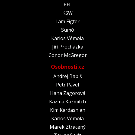
PFL
KSW
I am Figter
Sumó
Karlos Vémola
Jiří Procházka
Conor McGregor
Osobnosti.cz
Andrej Babiš
Petr Pavel
Hana Zagorová
Kazma Kazmitch
Kim Kardashian
Karlos Vémola
Marek Ztracený