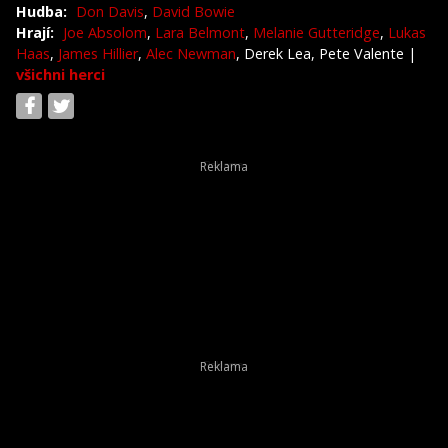
Hudba:
Don Davis
,
David Bowie
Hrají:
Joe Absolom
,
Lara Belmont
,
Melanie Gutteridge
,
Lukas
Haas
,
James Hillier
,
Alec Newman
, Derek Lea, Pete Valente
|
všichni herci