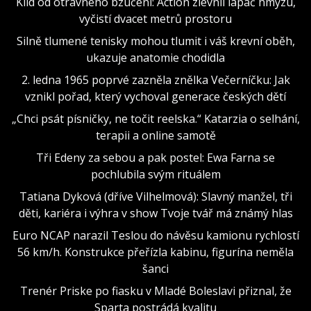
Klid od otravného bzučení: Action zlevnil lapač hmyzu,
vyčistí dvacet metrů prostoru
Silně tlumené tenisky mohou tlumit i váš krevní oběh,
ukazuje anatomie chodidla
2. ledna 1965 poprvé zazněla znělka Večerníčku: Jak
vznikl pořad, který vychoval generace českých dětí
„Chci psát písničky, ne točit reelska.“ Katarzia o selhání,
terapii a online samotě
Tři Edeny za sebou a pak postel: Ewa Farna se
pochlubila svým rituálem
Tatiana Dyková (dříve Vilhelmová): Slavný manžel, tři
děti, kariéra i výhra v show Tvoje tvář má známý hlas
Euro NCAP narazil Teslou do návěsu kamionu rychlostí
56 km/h. Konstrukce přeřízla kabinu, figurína neměla
šanci
Trenér Priske po fiasku v Mladé Boleslavi přiznal, že
Sparta postrádá kvalitu