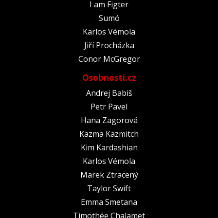
I am Figter
Sumó
Karlos Vémola
Jiří Procházka
Conor McGregor
Osobnosti.cz
Andrej Babiš
Petr Pavel
Hana Zagorová
Kazma Kazmitch
Kim Kardashian
Karlos Vémola
Marek Ztracený
Taylor Swift
Emma Smetana
Timothée Chalamet