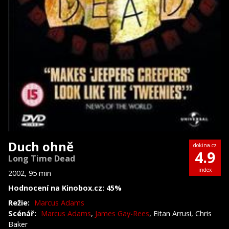
Duch ohně
dokina.cz
4.9
Long Time Dead
index
2002, 95 min
Hodnocení na Kinobox.cz: 45%
Režie:
Marcus Adams
Scénář:
Marcus Adams
,
James Gay-Rees
, Eitan Arrusi, Chris
Baker