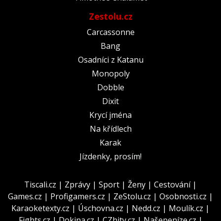
Zestolu.cz
Carcassonne
Bang
Osadníci z Katanu
Monopoly
Dobble
Dixit
Krycí jména
Na křídlech
Karak
Jízdenky, prosím!
Tiscali.cz
|
Zprávy
|
Sport
|
Ženy
|
Cestování
|
Games.cz
|
Profigamers.cz
|
ZeStolu.cz
|
Osobnosti.cz
|
Karaoketexty.cz
|
Úschovna.cz
|
Nedd.cz
|
Moulík.cz
|
Fights.cz
|
Dokina.cz
|
CZhity.cz
|
Našepeníze.cz
|