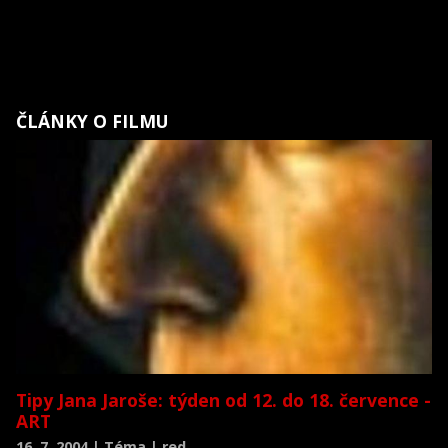
ČLÁNKY O FILMU
Tipy Jana Jaroše: týden od 12. do 18. července -
ART
16. 7. 2004 | Téma | red