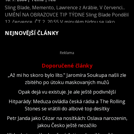
Sling Blade, Memento, Lawrence z Arábie, V červenci...
UMĚNÍ NA OBRAZOVCE TIP TÝDNE Sling Blade Pondělí
12. července, ČT 2, 20.55 V minulém týdnu se jako
režisér představil Robert De Niro (Příběh z Bronxu),
NEJNOVĚJŠÍ ČLÁNKY
nyní jej následuje Billy B
Doporučené články
„Až mi ho skoro bylo líto." Jaromíra Soukupa našli zle
zbitého po útoku maskovaných mužů
Opak dejá vu existuje. Je ale ještě podivnější
Hitparády: Meduza ovládla česká rádia a The Rolling
Stones se vrátili do albové top desítky
Petr Janda jako Cézar na nosítkách: Oslava narozenin,
jakou Česko ještě nezažilo