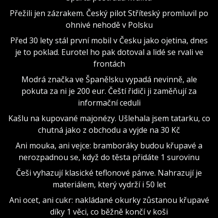
Přežili jen zázrakem. Český pilot Stříteský promluvil po
ohnivé nehodě v Polsku
Před 30 lety stál první mobil v Česku jako ojetina, dnes
je to poklad. Eurotel ho pak dotoval a lidé se rvali ve
frontách
Modrá značka ve Španělsku vypadá nevinně, ale
pokuta za ni je 200 eur. Čeští řidiči ji zaměňují za
informační ceduli
Kašlu na kupované majonézy. Ušlehala jsem tatarku, co
chutná jako z obchodu a vyjde na 30 Kč
Ani mouka, ani vejce: bramboráky budou křupavé a
nerozpadnou se, když do těsta přidáte 1 surovinu
Češi vyhazují klasické teflonové pánve. Nahrazují je
materiálem, který vydrží i 50 let
Ani ocet, ani cukr: nakládané okurky zůstanou křupavé
díky 1 věci, co běžně končí v koši