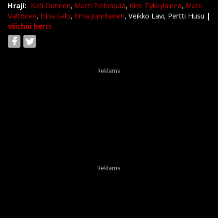
Hrají:
Kati Outinen
,
Matti Pellonpää
,
Kirsi Tykkyläinen
,
Mato
Valtonen
,
Elina Salo
,
Irma Junnilainen
, Veikko Lavi, Pertti Husu
|
všichni herci