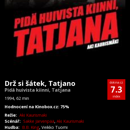
Drž si šátek, Tatjano
dokina.cz
7.3
Pidä huivista kiinni, Tatjana
index
1994, 62 min
Hodnocení na Kinobox.cz: 75%
Režie:
Aki Kaurismaki
Scénář:
Sakke Järvenpää
,
Aki Kaurismaki
Hudba:
B.B. King
, Veikko Tuomi