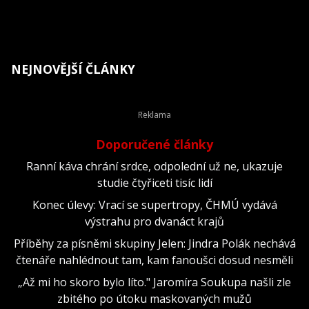
NEJNOVĚJŠÍ ČLÁNKY
Doporučené články
Ranní káva chrání srdce, odpolední už ne, ukazuje
studie čtyřiceti tisíc lidí
Konec úlevy: Vrací se supertropy, ČHMÚ vydává
výstrahu pro dvanáct krajů
Příběhy za písněmi skupiny Jelen: Jindra Polák nechává
čtenáře nahlédnout tam, kam fanoušci dosud nesměli
„Až mi ho skoro bylo líto." Jaromíra Soukupa našli zle
zbitého po útoku maskovaných mužů