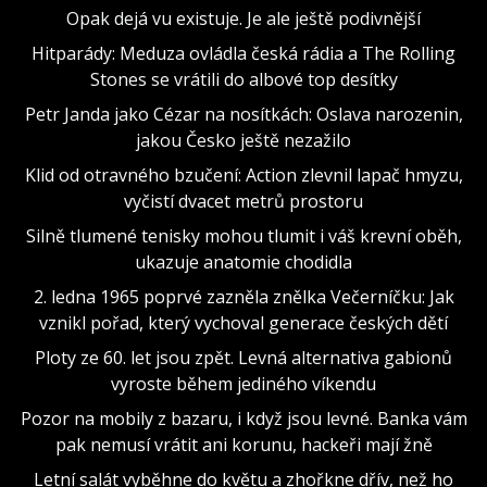
Opak dejá vu existuje. Je ale ještě podivnější
Hitparády: Meduza ovládla česká rádia a The Rolling
Stones se vrátili do albové top desítky
Petr Janda jako Cézar na nosítkách: Oslava narozenin,
jakou Česko ještě nezažilo
Klid od otravného bzučení: Action zlevnil lapač hmyzu,
vyčistí dvacet metrů prostoru
Silně tlumené tenisky mohou tlumit i váš krevní oběh,
ukazuje anatomie chodidla
2. ledna 1965 poprvé zazněla znělka Večerníčku: Jak
vznikl pořad, který vychoval generace českých dětí
Ploty ze 60. let jsou zpět. Levná alternativa gabionů
vyroste během jediného víkendu
Pozor na mobily z bazaru, i když jsou levné. Banka vám
pak nemusí vrátit ani korunu, hackeři mají žně
Letní salát vyběhne do květu a zhořkne dřív, než ho