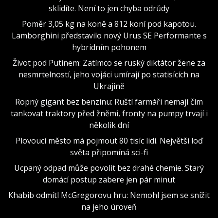
sklidíte. Není to jen chyba odrůdy
Poměr 3,05 kg na koně a 812 koní pod kapotou.
Lamborghini představilo nový Urus SE Performante s
hybridním pohonem
Život pod Putinem: Zatímco se ruský diktátor žene za
nesmrtelností, jeho vojáci umírají po statisících na
Ukrajině
Ropný gigant bez benzinu: Ruští farmáři nemají čím
tankovat traktory před žněmi, fronty na pumpy trvají i
několik dní
Plovoucí město má pojmout 80 tisíc lidí. Největší loď
světa připomíná sci-fi
Ucpaný odpad může povolit bez drahé chemie. Starý
domácí postup zabere jen pár minut
Khabib odmítl McGregorovu hru: Nemohl jsem se snížit
na jeho úroveň