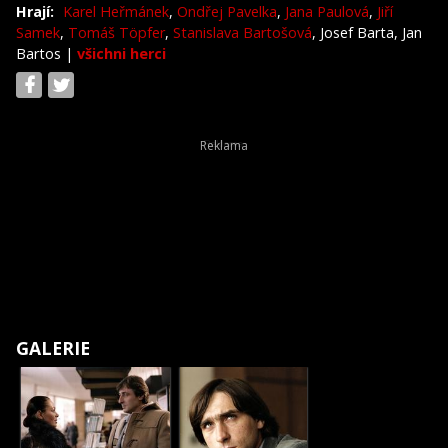
Hrají:
Karel Heřmánek
,
Ondřej Pavelka
,
Jana Paulová
,
Jiří
Samek
,
Tomáš Töpfer
,
Stanislava Bartošová
, Josef Barta, Jan
Bartos
|
všichni herci
GALERIE