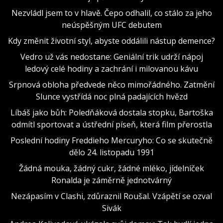
Nezvládl jsem to v hlavě. Čepo odhalil, co stálo za jeho
neúspěšným UFC debutem
Kdy změnit životní styl, abyste oddálili nástup demence?
Vedro už vás nedostane: Geniální trik udrží nápoj
ledový celé hodiny a zachrání i milovanou kávu
Srpnová obloha předvede něco mimořádného. Zatmění
Slunce vystřídá noc plná padajících hvězd
Líbáš jako bůh: Poledňáková dostala stopku, Bartoška
odmítl sportovat a ústřední píseň, která film přerostla
Poslední hodiny Freddieho Mercuryho: Co se skutečně
dělo 24. listopadu 1991
Žádná mouka, žádný cukr, žádné mléko, jídelníček
Ronalda je záměrně jednotvárný
Nezápasím v Clashi, zdůraznil Roušal. Vzápětí se ozval
Sivák