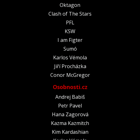
Oktagon
Clash of The Stars
PFL
KSW
I am Figter
Sumó
Karlos Vémola
Jiří Procházka
Conor McGregor
Osobnosti.cz
Andrej Babiš
Petr Pavel
Hana Zagorová
Kazma Kazmitch
Kim Kardashian