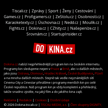
Tiscali.cz
|
Zprávy
|
Sport
|
Ženy
|
Cestování
|
Games.cz
|
Profigamers.cz
|
ZeStolu.cz
|
Osobnosti.cz
|
Karaoketexty.cz
|
Úschovna.cz
|
Nedd.cz
|
Moulík.cz
|
Fights.cz
|
Dokina.cz
|
CZhity.cz
|
Našepeníze.cz
|
Srovnám.cz
|
StartupInsider.cz
Dokina.cz
nabízí nejpřehlednější program kin na českém internetu.
Programy kin sledujeme nejen v
Praze
a
Brně
, ale i v dalších městech,
jako jsou
Ostrava
,
Olomouc
,
Hradec Králové
,
České Budějovice
,
Plzeň
a na mnoha dalších místech. Stejně tak vedle nejznámějších sítí
Cinema City a Cinestar přinášíme i programy menších kin po celé
České republice. Náš program kin je vždy kompletní a přehledný,
takže snadno zjistíte, na jaký film a do jakého kina zajít.
Reklama
|
Redakce
|
Cookies
|
Osobní údaje
© 2026 Dokina.tiscali.cz |
TISCALI MEDIA, a.s.
|
Člen skupiny DIGNITY,