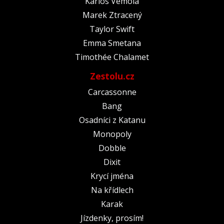
Karlos Vémola
Marek Ztracený
Taylor Swift
Emma Smetana
Timothée Chalamet
Zestolu.cz
Carcassonne
Bang
Osadníci z Katanu
Monopoly
Dobble
Dixit
Krycí jména
Na křídlech
Karak
Jízdenky, prosím!