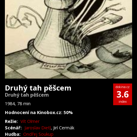
Druhý tah pěšcem
dokina.cz
3.6
Druhý tah pěšcem
index
1984, 78 min
Hodnocení na Kinobox.cz: 50%
Režie:
Vít Olmer
Scénář:
Jaroslav Dietl
, Jirí Cermák
Hudba:
Ondřej Soukup