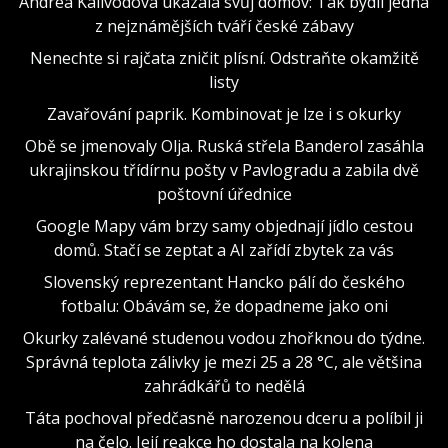
Andrea Kalivodová ukázala svůj domov: Tak bydlí jedna
z nejznámějších tváří české zábavy
Nenechte si rajčata zničit plísní. Odstraňte okamžitě
listy
Zavařování paprik. Kombinovat je lze i s okurky
Obě se jmenovaly Olja. Ruská střela Banderol zasáhla
ukrajinskou třídírnu pošty v Pavlogradu a zabila dvě
poštovní úřednice
Google Mapy vám brzy samy objednají jídlo cestou
domů. Stačí se zeptat a AI zařídí zbytek za vás
Slovenský reprezentant Hancko pálí do českého
fotbalu: Obávám se, že dopadneme jako oni
Okurky zalévané studenou vodou zhořknou do týdne.
Správná teplota zálivky je mezi 25 a 28 °C, ale většina
zahrádkářů to nedělá
Táta pochoval předčasně narozenou dceru a políbil ji
na čelo. Její reakce ho dostala na kolena