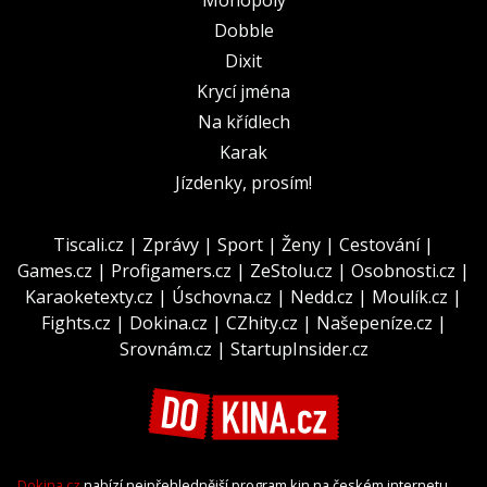
Dobble
Dixit
Krycí jména
Na křídlech
Karak
Jízdenky, prosím!
Tiscali.cz
|
Zprávy
|
Sport
|
Ženy
|
Cestování
|
Games.cz
|
Profigamers.cz
|
ZeStolu.cz
|
Osobnosti.cz
|
Karaoketexty.cz
|
Úschovna.cz
|
Nedd.cz
|
Moulík.cz
|
Fights.cz
|
Dokina.cz
|
CZhity.cz
|
Našepeníze.cz
|
Srovnám.cz
|
StartupInsider.cz
Dokina.cz
nabízí nejpřehlednější program kin na českém internetu.