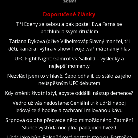
Doporučené články
Tři Edeny za sebou a pak postel: Ewa Farna se
pochlubila svým rituálem
Tatiana Dyková (dříve Vilhelmová): Slavný manžel, tři
děti, kariéra i výhra v show Tvoje tvář má známý hlas
UFC Fight Night: Gamrot vs. Salkilld – výsledky a
nejlepší momenty
Nezvládl jsem to v hlavě. Čepo odhalil, co stálo za jeho
neúspěšným UFC debutem
Kdy změnit životní styl, abyste oddálili nástup demence?
Vedro už vás nedostane: Geniální trik udrží nápoj
ledový celé hodiny a zachrání i milovanou kávu
Srpnová obloha předvede něco mimořádného. Zatmění
Slunce vystřídá noc plná padajících hvězd
Líbáš jako bůh: Poledňáková dostala stopku, Bartoška