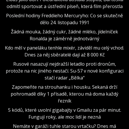
odmítl sportovat a ústřední píseň, která film přerostla
Poslední hodiny Freddieho Mercuryho: Co se skutečně
dělo 24. listopadu 1991
Žádná mouka, žádný cukr, žádné mléko, jídelníček
Ronalda je záměrně jednotvárný
Kdo měl v paneláku tenhle mixér, záviděl mu celý vchod.
Dnes za něj sběratelé dají až 8 000 Kč
Rusové nasazují nejdražší letadlo proti dronům,
protože na nic jiného nestačí. Su-57 v nové konfiguraci
stačí radar „Bělka“
Zapomeňte na strouhanku i housku. Sekaná drží
pohromadě díky 1 přísadě, kterou má doma každý
řezník
5 kódů, které uvolní gigabajty v Gmailu za pár minut.
Fungují roky, ale moc lidí je nezná
Nemáte v garáži tuhle starou vrtačku? Dnes má