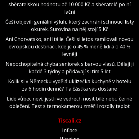
sběratelskou hodnotu až 10 000 Kč a sběratelé po ní
lační
Češi objevili geniální výluh, který zachrání schnoucí listy
okurek. Surovina na něj stojí 5 Kč
Ani Chorvatsko, ani Itálie. Češi si letos zamilovali novou
evropskou destinaci, kde je o 45 % méně lidí a o 40 %
levněji
Nepochopitelná chyba seniorek s barvou vlasů. Dělají ji
každé 3 týdny a přidávají si tím 5 let
Kolik si v Německu vydělá uklízečka kuchyně v hotelu
za 6 hodin denně? Ta částka vás dostane
Lidé vůbec neví, jestli ve vedrech nosit bílé nebo černé
oblečení. Test s termokamerou změřil rozdíly teplot
Tiscali.cz
Inflace
Ukrajina