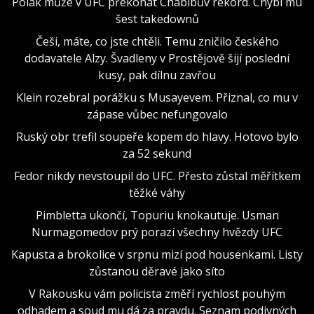
Polák může v UFC překonat Chabibův rekord. Chybí mu
šest takedownů
Češi, máte, co jste chtěli. Temu zničilo českého
dodavatele Alzy. Švadleny v Prostějově šijí poslední
kusy, pak dílnu zavřou
Klein rozebral porážku s Musayevem. Přiznal, co mu v
zápase vůbec nefungovalo
Ruský obr trefil soupeře kopem do hlavy. Hotovo bylo
za 52 sekund
Fedor nikdy nevstoupil do UFC. Přesto zůstal měřítkem
těžké váhy
Pimbletta ukončí, Topuriu knokautuje. Usman
Nurmagomedov prý porazí všechny hvězdy UFC
Kapusta a brokolice v srpnu mizí pod housenkami. Listy
zůstanou děravé jako síto
V Rakousku vám policista změří rychlost pouhým
odhadem a soud mu dá za pravdu. Seznam podivných