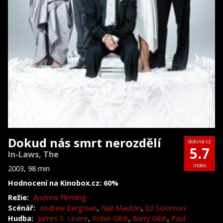
Dokud nás smrt nerozdělí
dokina.cz
5.7
In-Laws, The
index
2003, 98 min
Hodnocení na Kinobox.cz: 60%
Režie:
Andrew Fleming
Scénář:
Andrew Bergman
,
Nat Mauldin
,
Ed Solomon
Hudba:
James S. Levine
,
Robin Gibb
,
Barry Gibb
,
Paul