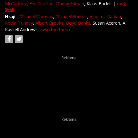
McCartney
,
Eric Clapton
,
Danny Elfman
, Klaus Badelt
|
celý
štáb
Hrají:
Michael Douglas
,
Michael Bodnar
,
Vladimir Radian
,
Robin Tunney
,
Albert Brooks
,
Boyd Banks
, Susan Aceron, A.
Russell Andrews
|
všichni herci