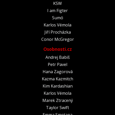
KSW
I am Figter
Sumó
Karlos Vémola
Jiří Procházka
Conor McGregor
Osobnosti.cz
Andrej Babiš
Petr Pavel
Hana Zagorová
Kazma Kazmitch
Kim Kardashian
Karlos Vémola
Marek Ztracený
Taylor Swift
Emma Smetana