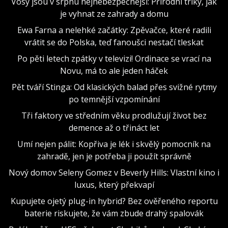
Vosy jsou v srpnu nejnebezpečnější: Přírodní triky, jak
je vyhnat ze zahrady a domu
Ewa Farna a nelehké začátky: Zpěvačce, které radili
vrátit se do Polska, teď fanoušci nestačí tleskat
Po pěti letech zpátky v televizi! Ordinace se vrací na
Novu, má to ale jeden háček
Pět tváří Stinga: Od klasických balad přes svižné rytmy
po temnější vzpomínání
Tři faktory ve středním věku prodlužují život bez
demence až o třináct let
Umí nejen pálit: Kopřiva je lék i skvělý pomocník na
zahradě, jen je potřeba ji použít správně
Nový domov Seleny Gomez v Beverly Hills: Vlastní kino i
luxus, který překvapí
Kupujete ojetý plug-in hybrid? Bez ověřeného reportu
baterie riskujete, že vám zbude drahý spalovák