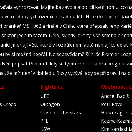
 začala vyhrožovat. Majitelka zavolala policii kvůli tomu, co n
ové na dobytých územích kradou děti. Hrozí kolaps dodávek 
ší brankář MS 1962 a finále v Chile, které přepsaly jeho kari
ili sektor jedním rázem. Dělo, sklady, drony, vše smetla brig
nici jmenují věci, které v rozpáleném autě nemají co dělat. 
ou by si možná nepřál. Nejsebevědomější hráč Premier Lea
edvěd popsal 15 minut, kdy se týmu zhroutila hra po gólu s
nal, že mír není v dohledu. Rusy vyzývá, aby se připravili na 
cz
Fights.cz
Osobnosti.c
UFC
Andrej Babiš
's Creed
Oktagon
Petr Pavel
Clash of The Stars
Hana Zagoro
PFL
Kazma Kazmit
KSW
Kim Kardashi