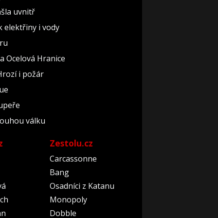
ašla uvnitř
elektřiny i vody
éru
áda Ocelová Hranice
Hrozí i požár
gue
oupeře
dlouhou válku
z
Zestolu.cz
Carcassonne
Bang
vá
Osadníci z Katanu
ch
Monopoly
an
Dobble