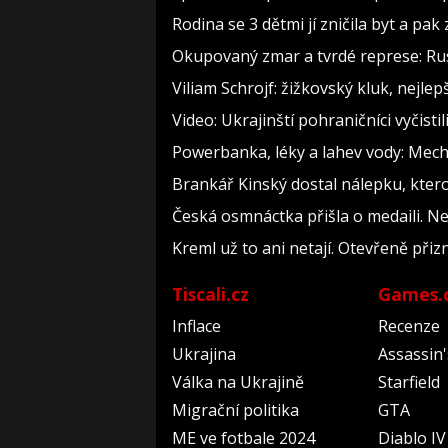
Rodina se 3 dětmi jí zničila byt a pak
Okupovaný zmar a tvrdé represe: Rus
Viliam Schrojf: žižkovský kluk, nejlep
Video: Ukrajinští pohraničníci vyčist
Powerbanka, léky a lahev vody: Mecha
Brankář Kinský dostal nálepku, kter
Česká osmnáctka přišla o medaili. N
Kreml už to ani netají. Otevřeně přiz
Tiscali.cz
Games.
Inflace
Recenze
Ukrajina
Assassin
Válka na Ukrajině
Starfield
Migrační politika
GTA
ME ve fotbale 2024
Diablo IV