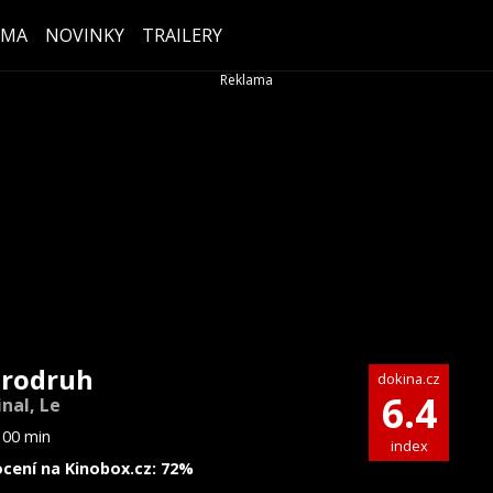
ÉMA
NOVINKY
TRAILERY
rodruh
dokina.cz
6.4
nal, Le
100 min
index
cení na Kinobox.cz: 72%