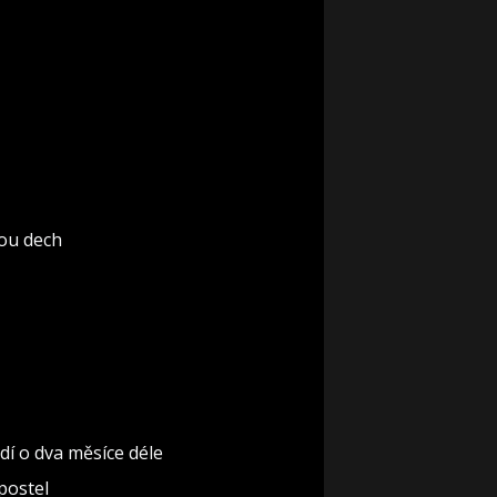
rou dech
dí o dva měsíce déle
 postel