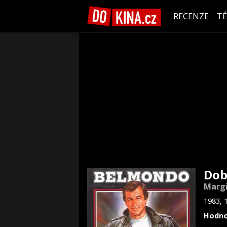
RECENZE
T
Dob
Margi
1983, 
Hodno