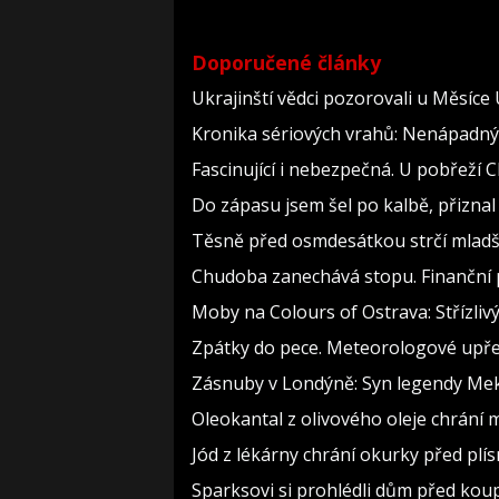
Doporučené články
Ukrajinští vědci pozorovali u Měsíce
Kronika sériových vrahů: Nenápadný dě
Fascinující i nebezpečná. U pobřeží
Do zápasu jsem šel po kalbě, přizn
Těsně před osmdesátkou strčí mladší
Chudoba zanechává stopu. Finanční p
Moby na Colours of Ostrava: Střízlivý
Zpátky do pece. Meteorologové upře
Zásnuby v Londýně: Syn legendy Meky
Oleokantal z olivového oleje chrání m
Jód z lékárny chrání okurky před plís
Sparksovi si prohlédli dům před koupí