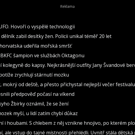
 UFO. Hovoří o vyspělé technologii
lník zabil desítky žen. Policii unikal téměř 20 let
 Chorvatska udeřila mořská smršť
al BKFC šampion ve službách Oktagonu
 kolegyně do kapsy. Nejkrásnější outfity Jany Švandové be
otíže zrychlují stárnutí mozku
, mokrý od deště, a přesto přichystal nejlepší večer festivalu
snili předpověď počasí na víkend
ho Žbirky oznámil, že se žení
ozek myší, u lidí zatím chybí důkaz
ní i houbami. S chlebem z něj vznikne hnojivo, po kterém plo
, ale vstup do tajné místnosti přehlédli. Uvnitř stála dětská