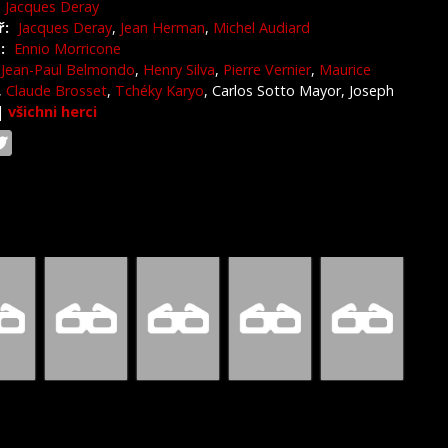
Jacques Deray
ř:
Jacques Deray
,
Jean Herman
,
Michel Audiard
:
Ennio Morricone
Jean-Paul Belmondo
,
Henry Silva
,
Pierre Vernier
,
Maurice
,
Claude Brosset
,
Tchéky Karyo
, Carlos Sotto Mayor, Joseph
|
všichni herci