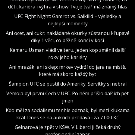
děti, kariéra i výhra v show Tvoje tvář má známý hlas
UFC Fight Night: Gamrot vs. Salkilld – výsledky a
nejlepší momenty
Ani ocet, ani cukr: nakládané okurky zůstanou křupavé
díky 1 věci, co běžně končí v koši
Kamaru Usman vládl velteru. Jeden kop změnil další
roky jeho kariéry
Ani mrazák, ani sklep: mrkev vydrží do jara na místě,
které má skoro každý byt
Šampion UFC se pustil do Ameriky. Servítky si nebral
Vémola byl první Čech v UFC. Po něm přišlo dalších pět
jmen
Kdo měl za socialismu tenhle odznak, byl mezi klukama
král. Dnes se na aukcích prodává i za 7 000 Kč
Gelnarová je zpět v KSW. V Liberci ji čeká druhý
profesionální zápas