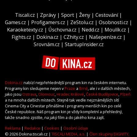
Tiscali.cz
|
Zprávy
|
Sport
|
Ženy
|
Cestování
|
Games.cz
|
Profigamers.cz
|
ZeStolu.cz
|
Osobnosti.cz
|
Karaoketexty.cz
|
Úschovna.cz
|
Nedd.cz
|
Moulík.cz
|
Fights.cz
|
Dokina.cz
|
CZhity.cz
|
Našepeníze.cz
|
Srovnám.cz
|
StartupInsider.cz
Dokina.cz
nabízí nejpřehlednější program kin na českém internetu.
Programy kin sledujeme nejen v
Praze
a
Brně
, ale i v dalších městech,
jako jsou
Ostrava
,
Olomouc
,
Hradec Králové
,
České Budějovice
,
Plzeň
a na mnoha dalších místech. Stejně tak vedle nejznámějších sítí
Cinema City a Cinestar přinášíme i programy menších kin po celé
České republice. Náš program kin je vždy kompletní a přehledný,
takže snadno zjistíte, na jaký film a do jakého kina zajít.
Reklama
|
Redakce
|
Cookies
|
Osobní údaje
© 2026 Dokina.tiscali.cz |
TISCALI MEDIA, a.s.
|
Člen skupiny DIGNITY,