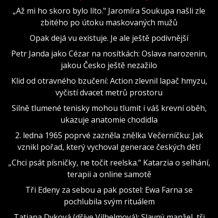
„Až mi ho skoro bylo líto." Jaromíra Soukupa našli zle
zbitého po útoku maskovaných mužů
Opak dejá vu existuje. Je ale ještě podivnější
Petr Janda jako Cézar na nosítkách: Oslava narozenin,
jakou Česko ještě nezažilo
Klid od otravného bzučení: Action zlevnil lapač hmyzu,
vyčistí dvacet metrů prostoru
Silně tlumené tenisky mohou tlumit i váš krevní oběh,
ukazuje anatomie chodidla
2. ledna 1965 poprvé zazněla znělka Večerníčku: Jak
vznikl pořad, který vychoval generace českých dětí
„Chci psát písničky, ne točit reelska.“ Katarzia o selhání,
terapii a online samotě
Tři Edeny za sebou a pak postel: Ewa Farna se
pochlubila svým rituálem
Tatiana Dyková (dříve Vilhelmová): Slavný manžel, tři