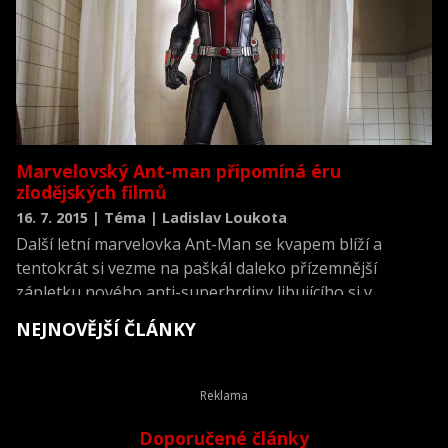
Marvelovský Ant-man připomíná éru
zlodějských filmů
16. 7. 2015 | Téma | Ladislav Loukota
Další letní marvelovka Ant-Man se kvapem blíží a
tentokrát si vezme na paškál daleko přízemnější
zápletku nového anti-superhrdiny libujícího si v
loupežích. Díky tomu hovoří první ohlasy o Ant-Manovi
NEJNOVĚJŠÍ ČLÁNKY
jako o svěžím příkladu heist movie - do češtiny
nepřeložitelného filmového subžánru, do něhož patří
například Dannyho parťáci. Co všechno heist movies
definuje a co tedy o Mravenčího muže očekávat?
Doporučené články