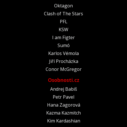
Oktagon
Clash of The Stars
PFL
KSW
I am Figter
Sumó
Karlos Vémola
Jiří Procházka
Conor McGregor
Osobnosti.cz
Andrej Babiš
Petr Pavel
Hana Zagorová
Kazma Kazmitch
Kim Kardashian