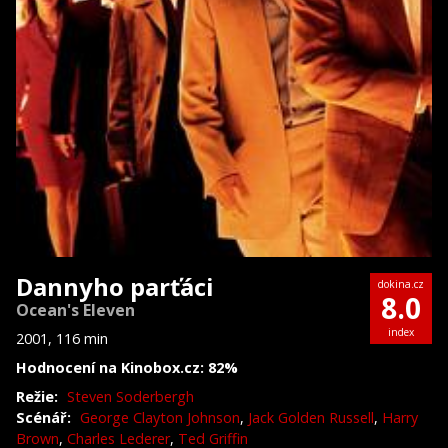
Dannyho parťáci
dokina.cz
8.0
Ocean's Eleven
index
2001, 116 min
Hodnocení na Kinobox.cz: 82%
Režie:
Steven Soderbergh
Scénář:
George Clayton Johnson
,
Jack Golden Russell
,
Harry
Brown
,
Charles Lederer
,
Ted Griffin