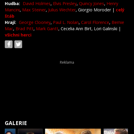
Hudba:
David Holmes
,
Elvis Presley
,
Quincy Jones
,
Henry
Mancini
,
Max Steiner
,
Julius Wechter
, Giorgio Moroder
|
celý
štáb
Hrají:
George Clooney
,
Paul L. Nolan
,
Carol Florence
,
Bernie
Mac
,
Brad Pitt
,
Mark Gantt
, Cecelia Ann Birt, Lori Galinski
|
všichni herci
GALERIE