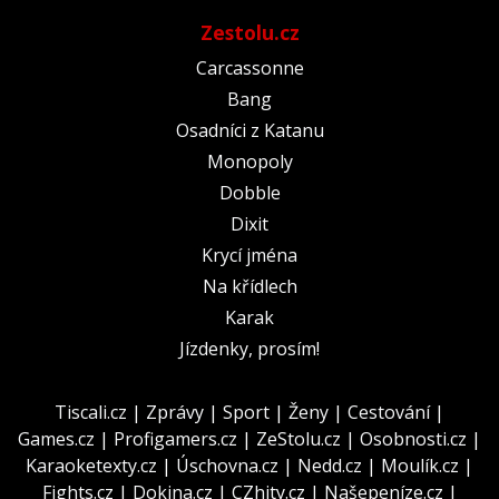
Zestolu.cz
Carcassonne
Bang
Osadníci z Katanu
Monopoly
Dobble
Dixit
Krycí jména
Na křídlech
Karak
Jízdenky, prosím!
Tiscali.cz
|
Zprávy
|
Sport
|
Ženy
|
Cestování
|
Games.cz
|
Profigamers.cz
|
ZeStolu.cz
|
Osobnosti.cz
|
Karaoketexty.cz
|
Úschovna.cz
|
Nedd.cz
|
Moulík.cz
|
Fights.cz
|
Dokina.cz
|
CZhity.cz
|
Našepeníze.cz
|