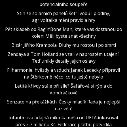
potenciálního soupeře
Stín ze solárních panelů šetří vodu i plodiny,
agrivoltaika mění pravidla hry
Pět skladeb od Rag’n’Bone Man, které vás dostanou do
kolen: Měli byste znát všechny
Bizár Jiřího Krampola: Dluhy mu rostou i po smrti
Zendaya a Tom Holland se vzali v naprostém utajení.
Teď unikly detaily jejich oslavy
Filharmonie, hvězdy a vzduch: Janek Ledecký připravil
na Štěrkovně něco, co tu ještě nebylo
Letité křivdy stále při síle? Šafářová si rýpla do
Vondráčkové
Senzace na překážkách. Český mladík Rada je nejlepší
na světě
Infantinova údajná milenka měla od UEFA inkasovat
přes 3,7 milionu Kč. Federace platbu potvrdila