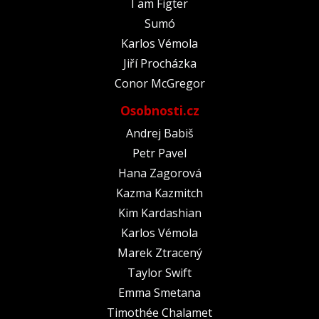
I am Figter
Sumó
Karlos Vémola
Jiří Procházka
Conor McGregor
Osobnosti.cz
Andrej Babiš
Petr Pavel
Hana Zagorová
Kazma Kazmitch
Kim Kardashian
Karlos Vémola
Marek Ztracený
Taylor Swift
Emma Smetana
Timothée Chalamet