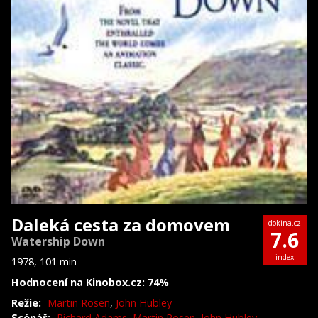
Daleká cesta za domovem
dokina.cz
7.6
Watership Down
index
1978, 101 min
Hodnocení na Kinobox.cz: 74%
Režie:
Martin Rosen
,
John Hubley
Scénář:
Richard Adams
,
Martin Rosen
,
John Hubley