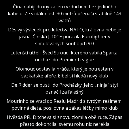
Čína nabíjí drony za letu vzduchem bez jediného
kabelu. Ze vzdálenosti 30 metrů přenáší stabilně 143
wattů
Děsivý výsledek pro letectva NATO, královna nebe je
jasná: Čínská J-10CE porazila Eurofighter v
simulovaných soubojích 9:0
Letenští utřeli. Švéd Stroud, kterého vábila Sparta,
odchází do Premier League
Olomouc odstavila hráče, který je potrestán v
sázkařské aféře. Elbel si hledá nový klub
De Ridder se pustil do Procházky. Jeho „ninja“ styl
označil za falešný
Mourinho se vrací do Realu Madrid s tvrdým režimem:
povinná dieta, posilovna a zákaz léčby mimo klub
Hvězda PFL Ditcheva si znovu zlomila obě ruce. Zápas
přesto dokončila, svému rohu nic neřekla