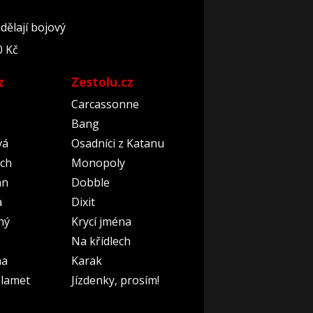
dělají bojový
0 Kč
z
Zestolu.cz
Carcassonne
Bang
vá
Osadníci z Katanu
ch
Monopoly
an
Dobble
a
Dixit
ný
Krycí jména
Na křídlech
na
Karak
lamet
Jízdenky, prosím!