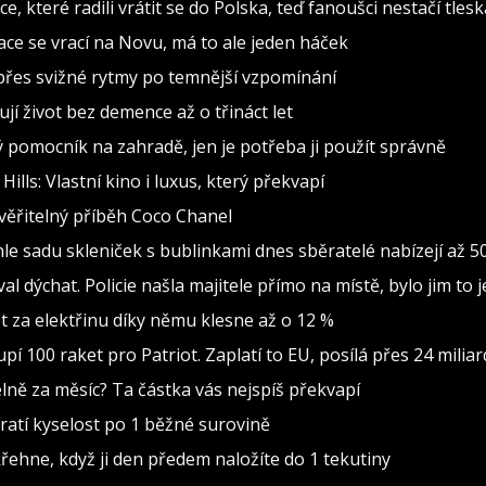
, které radili vrátit se do Polska, teď fanoušci nestačí tlesk
inace se vrací na Novu, má to ale jeden háček
d přes svižné rytmy po temnější vzpomínání
jí život bez demence až o třináct let
ělý pomocník na zahradě, jen je potřeba ji použít správně
lls: Vlastní kino i luxus, který překvapí
věřitelný příběh Coco Chanel
le sadu skleniček s bublinkami dnes sběratelé nabízejí až 5
al dýchat. Policie našla majitele přímo na místě, bylo jim to 
čet za elektřinu díky němu klesne až o 12 %
 100 raket pro Patriot. Zaplatí to EU, posílá přes 24 miliar
delně za měsíc? Ta částka vás nejspíš překvapí
tratí kyselost po 1 běžné surovině
křehne, když ji den předem naložíte do 1 tekutiny