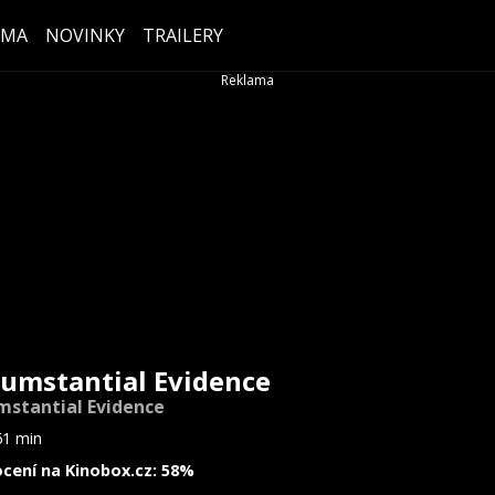
ÉMA
NOVINKY
TRAILERY
cumstantial Evidence
mstantial Evidence
61 min
cení na Kinobox.cz: 58%