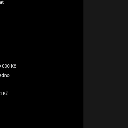
at
0 000 Kč
jedno
d Kč