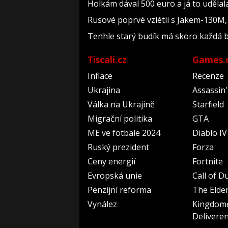
Holkám dával 500 euro a já to udělal
Rusové poprvé vzlétli s Jakem-130M, 
Tenhle starý budík má skoro každá ba
Tiscali.cz
Games.
Inflace
Recenze
Ukrajina
Assassin
Válka na Ukrajině
Starfield
Migrační politika
GTA
ME ve fotbale 2024
Diablo IV
Ruský prezident
Forza
Ceny energií
Fortnite
Evropská unie
Call of D
Penzijní reforma
The Elder
Vynález
Kingdom
Delivere