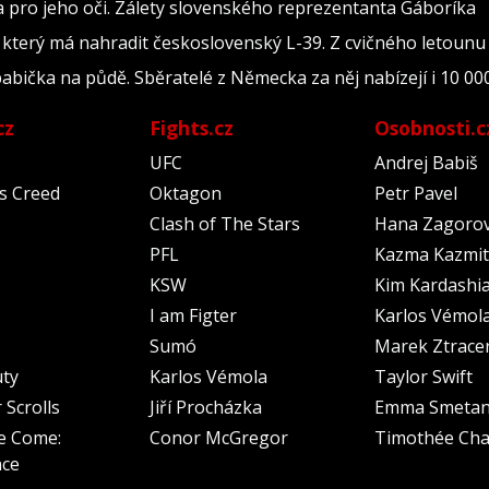
a pro jeho oči. Zálety slovenského reprezentanta Gáboríka
který má nahradit československý L-39. Z cvičného letounu 
bička na půdě. Sběratelé z Německa za něj nabízejí i 10 00
cz
Fights.cz
Osobnosti.c
UFC
Andrej Babiš
's Creed
Oktagon
Petr Pavel
Clash of The Stars
Hana Zagoro
PFL
Kazma Kazmit
KSW
Kim Kardashi
I am Figter
Karlos Vémol
Sumó
Marek Ztrace
uty
Karlos Vémola
Taylor Swift
 Scrolls
Jiří Procházka
Emma Smeta
e Come:
Conor McGregor
Timothée Cha
nce