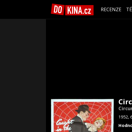
RECENZE
T
Cir
Circu
1952, 
Hodno