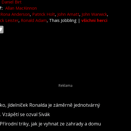
Daniel Birt
ř:
Allan MacKinnon
Rona Anderson
,
Patrick Holt
,
John Arnatt
,
John Warwick
,
ck Leister
,
Ronald Adam
, Thais Jobbling
|
všichni herci
o, jídelníček Ronalda je záměrně jednotvárný
 Vzápětí se ozval Sivák
Přírodní triky, jak je vyhnat ze zahrady a domu