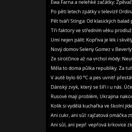
Ewa Farna a nelehké začátky: Zpěvačce
Po pěti letech zpátky v televizi! Ord
Pět tváří Stinga: Od klasických bala
Tři faktory ve středním věku prodlužu
Umí nejen pálit: Kopřiva je lék i skv
Nový domov Seleny Gomez v Beverly Hi
Ze sirotčince až na vrchol módy: Neu
Měla to doma půlka republiky. Za tuh
V autě bylo 60 °C a pes uvnitř přestáv
Dánský zvyk, který se šíří i u nás. Ú
Rusové mají problém, Ukrajina nakoupí
Kolik si vydělá kuchařka ve školní jí
Ani cukr, ani sůl: rajčatová omáčka z
Ani sůl, ani pepř: vepřová krkovice z