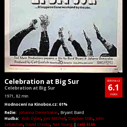
Celebration at Big Sur
dokina.cz
6.1
Celebration at Big Sur
index
1971, 82 min
Hodnocení na Kinobox.cz: 61%
Režie:
Johanna Demetrakas
, Bryant Baird
Hudba:
Bob Dylan
,
Joni Mitchell
,
Stephen Stills
,
John
Sebastian
,
David Crosby
,
Neil Young
|
celý štáb