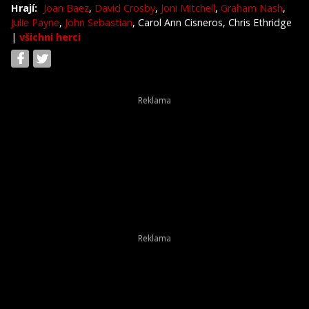
Hrají:
Joan Baez
,
David Crosby
,
Joni Mitchell
,
Graham Nash
,
Julie Payne
,
John Sebastian
, Carol Ann Cisneros, Chris Ethridge
|
všichni herci