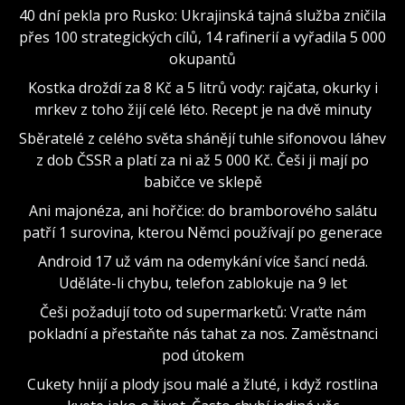
40 dní pekla pro Rusko: Ukrajinská tajná služba zničila
přes 100 strategických cílů, 14 rafinerií a vyřadila 5 000
okupantů
Kostka droždí za 8 Kč a 5 litrů vody: rajčata, okurky i
mrkev z toho žijí celé léto. Recept je na dvě minuty
Sběratelé z celého světa shánějí tuhle sifonovou láhev
z dob ČSSR a platí za ni až 5 000 Kč. Češi ji mají po
babičce ve sklepě
Ani majonéza, ani hořčice: do bramborového salátu
patří 1 surovina, kterou Němci používají po generace
Android 17 už vám na odemykání více šancí nedá.
Uděláte-li chybu, telefon zablokuje na 9 let
Češi požadují toto od supermarketů: Vraťte nám
pokladní a přestaňte nás tahat za nos. Zaměstnanci
pod útokem
Cukety hnijí a plody jsou malé a žluté, i když rostlina