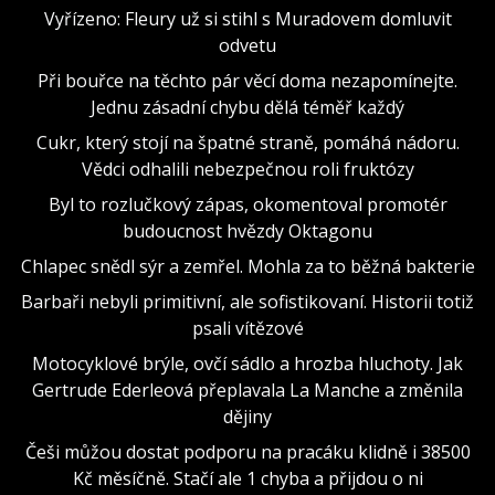
Vyřízeno: Fleury už si stihl s Muradovem domluvit
odvetu
Při bouřce na těchto pár věcí doma nezapomínejte.
Jednu zásadní chybu dělá téměř každý
Cukr, který stojí na špatné straně, pomáhá nádoru.
Vědci odhalili nebezpečnou roli fruktózy
Byl to rozlučkový zápas, okomentoval promotér
budoucnost hvězdy Oktagonu
Chlapec snědl sýr a zemřel. Mohla za to běžná bakterie
Barbaři nebyli primitivní, ale sofistikovaní. Historii totiž
psali vítězové
Motocyklové brýle, ovčí sádlo a hrozba hluchoty. Jak
Gertrude Ederleová přeplavala La Manche a změnila
dějiny
Češi můžou dostat podporu na pracáku klidně i 38500
Kč měsíčně. Stačí ale 1 chyba a přijdou o ni