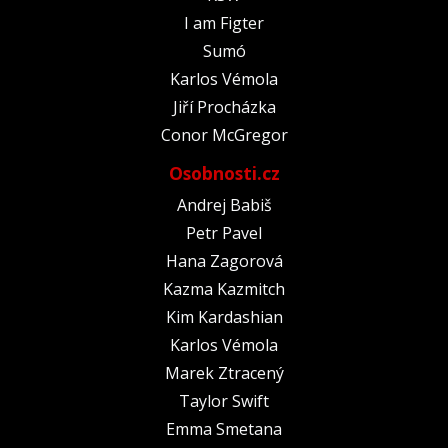
I am Figter
Sumó
Karlos Vémola
Jiří Procházka
Conor McGregor
Osobnosti.cz
Andrej Babiš
Petr Pavel
Hana Zagorová
Kazma Kazmitch
Kim Kardashian
Karlos Vémola
Marek Ztracený
Taylor Swift
Emma Smetana