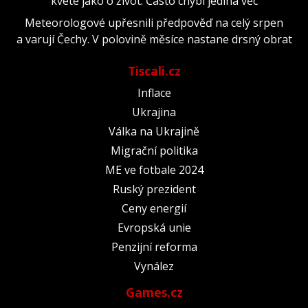
kvete jako o život. Často chybí jediná věc
Meteorologové upřesnili předpověď na celý srpen
a varují Čechy. V polovině měsíce nastane drsný obrat
Tiscali.cz
Inflace
Ukrajina
Válka na Ukrajině
Migrační politika
ME ve fotbale 2024
Ruský prezident
Ceny energií
Evropská unie
Penzijní reforma
Vynález
Games.cz