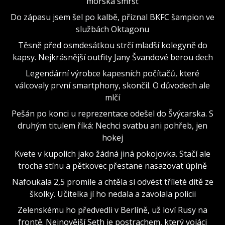
mořská smršť
Do zápasu jsem šel po kalbě, přiznal BKFC šampion ve
službách Oktagonu
Těsně před osmdesátkou strčí mladší kolegyně do
kapsy. Nejkrásnější outfity Jany Švandové berou dech
Legendární výrobce kapesních počítačů, které
válcovaly první smartphony, skončil. O důvodech ale
mlčí
Pešán po konci u reprezentace odešel do Švýcarska. S
druhým titulem říká: Nechci svatbu ani pohřeb, jen
hokej
Kvete v kupolích jako žádná jiná pokojovka. Stačí ale
trocha stínu a pětkovec přestane nasazovat úplně
Nafoukala 2,5 promile a chtěla si odvést tříleté dítě ze
školky. Učitelka jí ho nedala a zavolala policii
Zelenskému ho předvedli v Berlíně, už loví Rusy na
frontě. Nejnovější Seth je postrachem, který vojáci