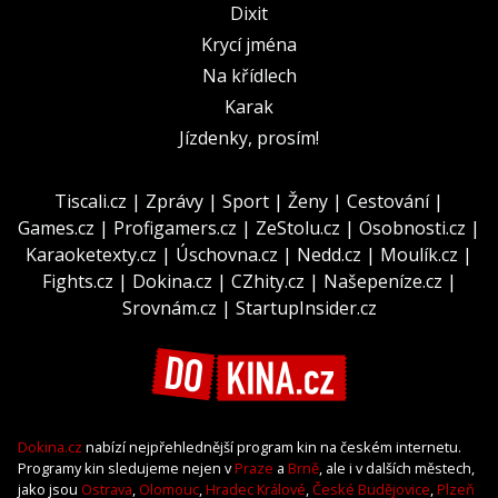
Dixit
Krycí jména
Na křídlech
Karak
Jízdenky, prosím!
Tiscali.cz
|
Zprávy
|
Sport
|
Ženy
|
Cestování
|
Games.cz
|
Profigamers.cz
|
ZeStolu.cz
|
Osobnosti.cz
|
Karaoketexty.cz
|
Úschovna.cz
|
Nedd.cz
|
Moulík.cz
|
Fights.cz
|
Dokina.cz
|
CZhity.cz
|
Našepeníze.cz
|
Srovnám.cz
|
StartupInsider.cz
Dokina.cz
nabízí nejpřehlednější program kin na českém internetu.
Programy kin sledujeme nejen v
Praze
a
Brně
, ale i v dalších městech,
jako jsou
Ostrava
,
Olomouc
,
Hradec Králové
,
České Budějovice
,
Plzeň