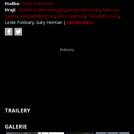
Hudba:
Basil Poledouris
Hrají:
Arnold Schwarzenegger
,
James Earl Jones
,
Max von
Sydow
,
Sandahl Bergman
,
Ben Davidson
,
Cassandra Gava
,
Leslie Foldvary, Gary Herman
|
všichni herci
TRAILERY
GALERIE