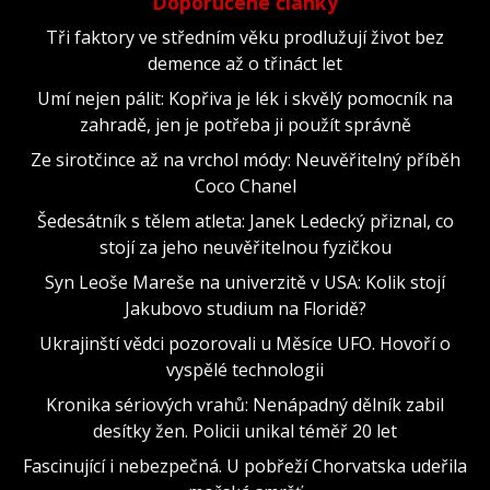
Doporučené články
Tři faktory ve středním věku prodlužují život bez
demence až o třináct let
Umí nejen pálit: Kopřiva je lék i skvělý pomocník na
zahradě, jen je potřeba ji použít správně
Ze sirotčince až na vrchol módy: Neuvěřitelný příběh
Coco Chanel
Šedesátník s tělem atleta: Janek Ledecký přiznal, co
stojí za jeho neuvěřitelnou fyzičkou
Syn Leoše Mareše na univerzitě v USA: Kolik stojí
Jakubovo studium na Floridě?
Ukrajinští vědci pozorovali u Měsíce UFO. Hovoří o
vyspělé technologii
Kronika sériových vrahů: Nenápadný dělník zabil
desítky žen. Policii unikal téměř 20 let
Fascinující i nebezpečná. U pobřeží Chorvatska udeřila