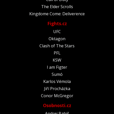
The Elder Scrolls
Kingdome Come: Deliverence
Fights.cz
UFC
Oktagon
Clash of The Stars
PFL
KSW
I am Figter
Sumó
Karlos Vémola
Jiří Procházka
Conor McGregor
Osobnosti.cz
Andrej Babiš