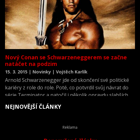
Nový Conan se Schwarzeneggerem se začne
natáčet na podzim
15. 3. 2015 | Novinky | Vojtěch Karlík
Arnold Schwarzenegger jde od skončení své politické
kariéry z role do role. Poté, co potvrdil svůj návrat do
série Terminator a natočil i několik opravdu slabších
béčkových filmů, oznámil probuzení další legendy.
NEJNOVĚJŠÍ ČLÁNKY
Arnie se podle všeho vrátí na plátna i kin jako Conan.