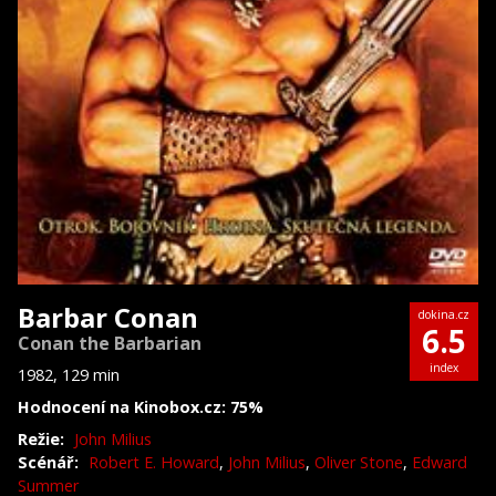
Barbar Conan
dokina.cz
6.5
Conan the Barbarian
index
1982, 129 min
Hodnocení na Kinobox.cz: 75%
Režie:
John Milius
Scénář:
Robert E. Howard
,
John Milius
,
Oliver Stone
,
Edward
Summer