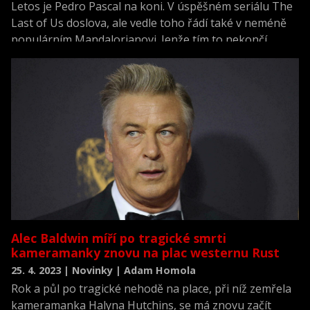
Letos je Pedro Pascal na koni. V úspěšném seriálu The
Last of Us doslova, ale vedle toho řádí také v neméně
populárním Mandalorianovi. Jenže tím to nekončí.
Alec Baldwin míří po tragické smrti
kameramanky znovu na plac westernu Rust
25. 4. 2023 | Novinky | Adam Homola
Rok a půl po tragické nehodě na place, při níž zemřela
kameramanka Halyna Hutchins, se má znovu začít