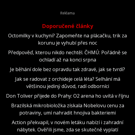
Doporučené články
Octomilky v kuchyni? Zapomeňte na plácačku, trik za
korunu je vyhubí přes noc
Předpověď, kterou nikdo nechtěl. ČHMÚ: Pořádně se
ochladí až na konci srpna
Je běhání dole bez opravdu tak zdravé, jak se tvrdí?
Jak se radovat z orchideje celá léta? Selhání má
většinou jediný důvod, radí odborníci
Don Toliver přijede do Prahy: O2 arena ho uvítá v říjnu
Brazilská mikrobioložka získala Nobelovu cenu za
potraviny, umí nahradit hnojiva bakteriemi
Action překvapil, v novém letáku nabízí i zahradní
nábytek. Ověřili jsme, zda se skutečně vyplatí