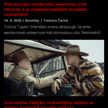
Pokračování moderního westernu trhá
rekordy a je nejsledovanějším seriálem
současnosti
16. 4. 2026 | Novinky | Tamara Černá
Tvůrce Taylor Sheridan znovu dokazuje, že jeho
westernové univerzum má obrovskou sílu. Nejnovější
spin-off slavného seriálu Yellowstone s názvem
Marshals: Příběh z Yellowstonu se totiž stal
nejsledovanější novinkou americké televize v roce 2026.
Scorseseho Zabijáci rozkvetlého měsíce se
mohou pochlubit novými plakáty