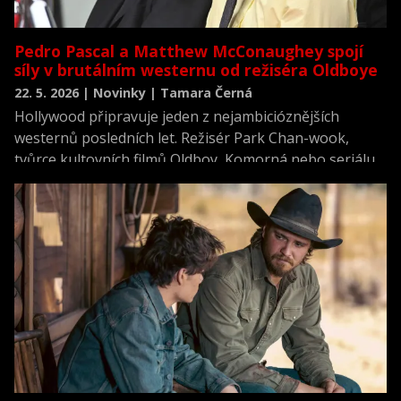
Pedro Pascal a Matthew McConaughey spojí
síly v brutálním westernu od režiséra Oldboye
22. 5. 2026 | Novinky | Tamara Černá
Hollywood připravuje jeden z nejambicióznějších
westernů posledních let. Režisér Park Chan-wook,
tvůrce kultovních filmů Oldboy, Komorná nebo seriálu
Sympatizant, natočí nový thriller The Brigands of
Rattlecreek, ve kterém se objeví Pedro Pascal, Matthew
McConaughey, Austin Butler a čínská herečka Tang
Wei.