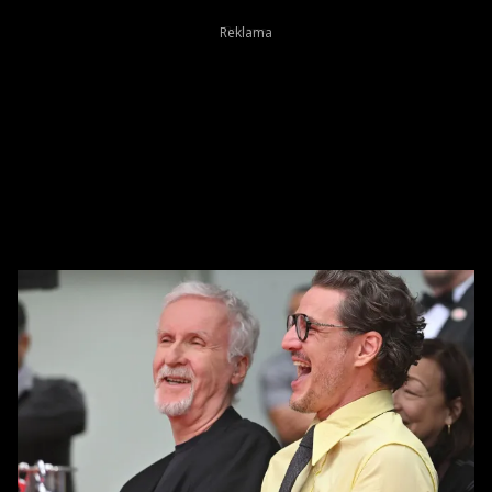
projektu připojili Joanne Froggatt, Amy Forsyth a
Daniel Durant. Seriál tak dále rozšiřuje obsazení, které
už nyní kombinuje zkušené televizní veterány s novou
generací herců.