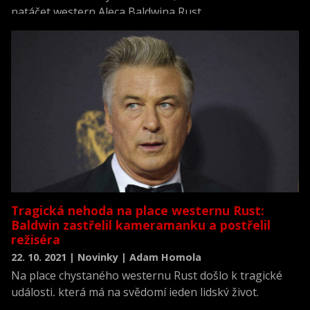
natáčet western Aleca Baldwina Rust.
Tragická nehoda na place westernu Rust:
Baldwin zastřelil kameramanku a postřelil
režiséra
22. 10. 2021 | Novinky | Adam Homola
Na place chystaného westernu Rust došlo k tragické
události, která má na svědomí jeden lidský život.