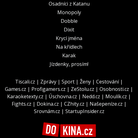
Osadníci z Katanu
Monopoly
Dobble
Dixit
Krycí jména
Na křídlech
Karak
Jízdenky, prosím!
Tiscali.cz
|
Zprávy
|
Sport
|
Ženy
|
Cestování
|
Games.cz
|
Profigamers.cz
|
ZeStolu.cz
|
Osobnosti.cz
|
Karaoketexty.cz
|
Úschovna.cz
|
Nedd.cz
|
Moulík.cz
|
Fights.cz
|
Dokina.cz
|
CZhity.cz
|
Našepeníze.cz
|
Srovnám.cz
|
StartupInsider.cz