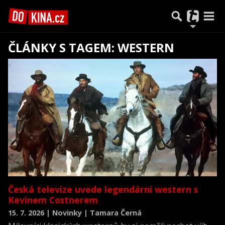
ČLÁNKY S TAGEM: WESTERN
Předchozí
1
2
Další
Česká televize uvede legendární western s
Kevinem Costnerem
15. 7. 2026 | Novinky | Tamara Černá