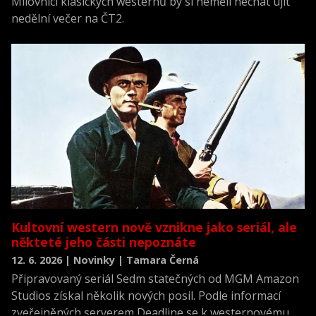
Milovníci klasických westernů by si neměli nechat ujít
nedělní večer na ČT2.
Kultovní western nově vznikne jako seriál, ale
někteté jeho části nepoznáte
12. 6. 2026 | Novinky | Tamara Černá
Připravovaný seriál Sedm statečných od MGM Amazon
Studios získal několik nových posil. Podle informací
zveřejněných serverem Deadline se k westernovému