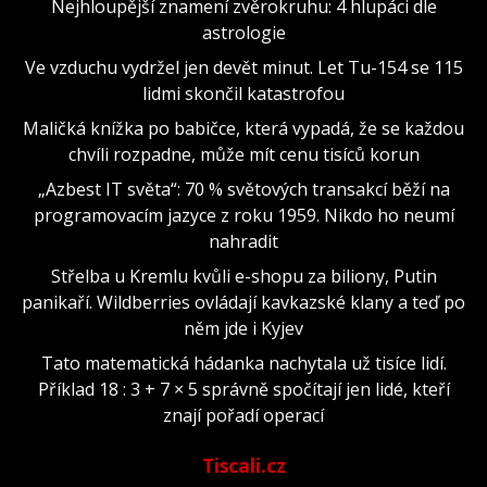
Nejhloupější znamení zvěrokruhu: 4 hlupáci dle
astrologie
Ve vzduchu vydržel jen devět minut. Let Tu-154 se 115
lidmi skončil katastrofou
Maličká knížka po babičce, která vypadá, že se každou
chvíli rozpadne, může mít cenu tisíců korun
„Azbest IT světa“: 70 % světových transakcí běží na
programovacím jazyce z roku 1959. Nikdo ho neumí
nahradit
Střelba u Kremlu kvůli e-shopu za biliony, Putin
panikaří. Wildberries ovládají kavkazské klany a teď po
něm jde i Kyjev
Tato matematická hádanka nachytala už tisíce lidí.
Příklad 18 : 3 + 7 × 5 správně spočítají jen lidé, kteří
znají pořadí operací
Tiscali.cz