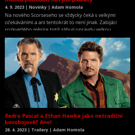
4. 9. 2023 | Novinky | Adam Homola
Na nového Scorseseho se vždycky čeká s velkými
očekáváními a ani tentokrát to není jinak. Zabijáci
rozkvetlého měsíce totiž slibují opravdu velkou
podívanou.
Pedro Pascal a Ethan Hawke jako netradiční
kovobojové? Ano!
28. 4. 2023 | Trailery | Adam Homola