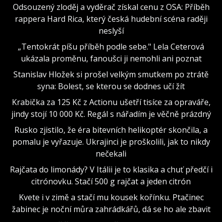
Odsouzený zloděj a vyděrač získal cenu z OSA: Příběh
rappera Hard Rica, který česká hudební scéna raději
neslyší
„Tentokrát píšu příběh podle sebe." Lela Ceterová
ukázala proměnu, fanoušci ji nemohli ani poznat
Stanislav Hložek si prošel velkým smutkem po ztrátě
syna: Bolest, se kterou se dodnes učí žít
Krabička za 125 Kč z Actionu ušetří tisíce za opraváře,
jindy stojí 10 000 Kč. Regál s nářadím je věčně prázdný
Rusko zjistilo, že éra bitevních helikoptér skončila, a
pomalu je vyřazuje. Ukrajinci je proškolili, jak to nikdy
nečekali
Rajčata do limonády? V Itálii je to klasika a chuť předčí i
citrónovku. Stačí 500 g rajčat a jeden citrón
Kvete i v zimě a stačí mu kousek kořínku. Ptačinec
žabinec je noční můra zahrádkářů, dá se ho ale zbavit