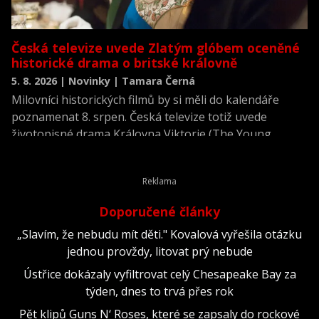
Česká televize uvede Zlatým glóbem oceněné
historické drama o britské královně
5. 8. 2026 | Novinky | Tamara Černá
Milovníci historických filmů by si měli do kalendáře
poznamenat 8. srpen. Česká televize totiž uvede
životopisné drama Královna Viktorie (The Young
Victoria) z roku 2009.
Doporučené články
„Slavím, že nebudu mít děti." Kovalová vyřešila otázku
jednou provždy, litovat prý nebude
Ústřice dokázaly vyfiltrovat celý Chesapeake Bay za
týden, dnes to trvá přes rok
Pět klipů Guns N‘ Roses, které se zapsaly do rockové