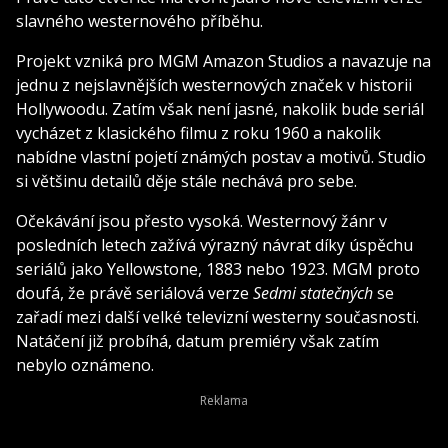
slavného westernového příběhu.
Projekt vzniká pro MGM Amazon Studios a navazuje na
jednu z nejslavnějších westernových značek v historii
Hollywoodu. Zatím však není jasné, nakolik bude seriál
vycházet z klasického filmu z roku 1960 a nakolik
nabídne vlastní pojetí známých postav a motivů. Studio
si většinu detailů děje stále nechává pro sebe.
Očekávání jsou přesto vysoká. Westernový žánr v
posledních letech zažívá výrazný návrat díky úspěchu
seriálů jako
Yellowstone
,
1883
nebo
1923
. MGM proto
doufá, že právě seriálová verze
Sedmi statečných
se
zařadí mezi další velké televizní westerny současnosti.
Natáčení již probíhá, datum premiéry však zatím
nebylo oznámeno.