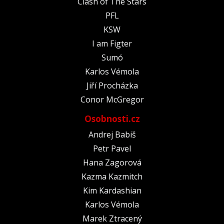
Clash of The Stars
PFL
KSW
I am Figter
Sumó
Karlos Vémola
Jiří Procházka
Conor McGregor
Osobnosti.cz
Andrej Babiš
Petr Pavel
Hana Zagorová
Kazma Kazmitch
Kim Kardashian
Karlos Vémola
Marek Ztracený