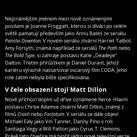
Nejznámějším jménem mezi nově oznámenými
posilami je Joanne Froggatt, kterou si diváci po celém
světě pamatují především jako Annu Bates ze seriálu
Panství Downton
. V novém seriálu ztvární Harriet Talbot.
Amy Forsyth, známá například ze seriálů
The Path
nebo
The Bold Type
, si zahraje postavu Katie „Deadeye“
Dalton. Třetím přírůstkem je Daniel Durant, jehož
kariéru výrazně nastartoval oscarový film
CODA
. Jeho
role zatím nebyla blíže specifikována.
V čele obsazení stojí Matt Dillon
Nově příchozí doplní už dříve oznámené herce. Hlavní
postavu Chrise Adamse ztvární Matt Dillon, známý z
filmů
Crash
nebo
Factotum
. V seriálu se dále objeví
Michael Ealy jako Vin Tanner, Danny Pino v roli
Santiaga Vegy a Will Patton jako Cyrus T. Clemons.
Právě tato čtveřice má tvořit jádro nové televizní verze