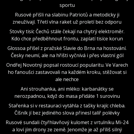
sportu
Rusové přišli na slabinu Patriotů a metodicky ji
zneužívají. Třetí vlna raket už proletí bez odporu
Stovky tisíc Čechů stále čekají na chytrý elektroměr.
Kdo chce předběhnout frontu, zaplatí tisíce korun
Glossoa přišel z pražské Slavie do Brna na hostování.
Česky neumí, ale na hřišti vyčnívá i přes vlastní gól
Ondřej Novotný popsal rostoucí popularitu. Ve Varech
ho fanoušci zastavovali na každém kroku, stěžovat si
ale nechce
Ani strouhanka, ani mléko: karbanátky se
nerozpadnou, když do masa přidáte 1 surovinu
Stařenka si v restauraci vytáhla z tašky krajíc chleba.
Číšník jí bez jediného slova přinesl talíř polévky
Rusové sundali čtyřhlavňový kulomet z vrtulníku Mi-24
a loví jím drony ze země. Jenomže je až příliš silný