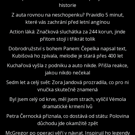
historie
Z auta rovnou na neschopenku? Pravidlo 5 minut,
které vás zachrání před letní angínou
Action láká: Značková sluchátka za 244 korun, jinde
přitom stojí i třikrát tolik
Dobrodružství s bohem Panem: Čepelka napsal text,
Kubišová ho zpívala, melodie je stará přes 400 let
Kuchařová vyšla z podniku a auto nikde. Přišla reakce,
jakou nikdo nečekal
Sedm let a celý svět: Zora Jandová prozradila, co pro ni
vnučka skutečně znamená
Byl jsem celý od krve, měl jsem strach, vylíčil Vémola
dramatické krmení lvů
Petra Černocká přiznala, co dostává od státu: Polovina
důchodu jde okamžitě zpět
McGregor po operaci věří v návrat. Inspirují ho legendy