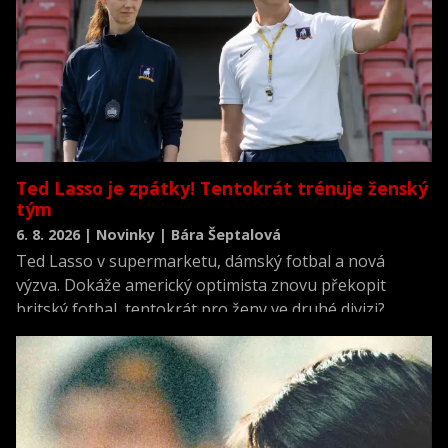
Ted Lasso je zpátky! Tentokrát trénuje ženský
tým
6. 8. 2026 | Novinky | Bára Šeptalová
Ted Lasso v supermarketu, dámský fotbal a nová
výzva. Dokáže americký optimista znovu překopit
britský fotbal, tentokrát pro ženy ve druhé divizi?