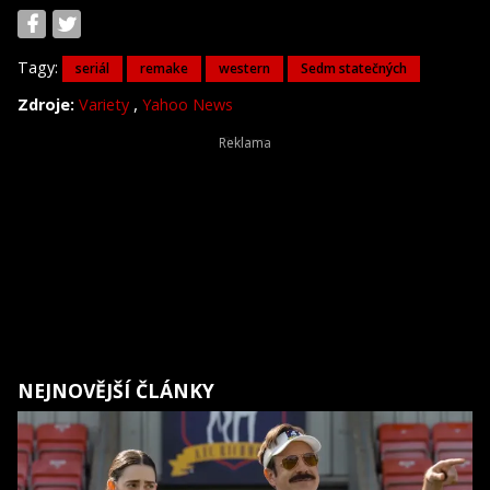
Tagy:
seriál
remake
western
Sedm statečných
,
Zdroje:
Variety
Yahoo News
NEJNOVĚJŠÍ ČLÁNKY