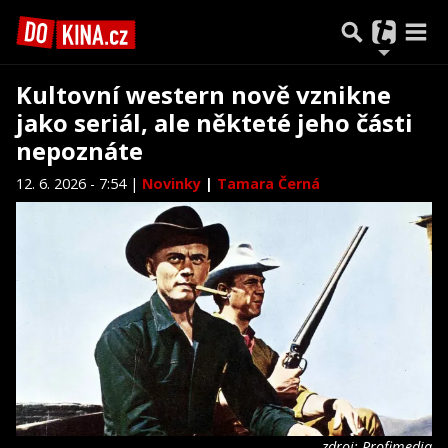
Kultovní western nově vznikne
jako seriál, ale někteté jeho části
nepoznáte
12. 6. 2026 - 7:54 |
Novinky
|
Tamara Černá
zdroj: Profimedia