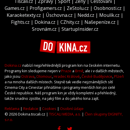
Tiscali.cz
|
Zprávy
|
Sport
|
Ženy
|
Cestování
|
Games.cz
|
Profigamers.cz
|
ZeStolu.cz
|
Osobnosti.cz
|
Karaoketexty.cz
|
Úschovna.cz
|
Nedd.cz
|
Moulík.cz
|
Fights.cz
|
Dokina.cz
|
CZhity.cz
|
Našepeníze.cz
|
Srovnám.cz
|
StartupInsider.cz
Dokina.cz
nabízí nejpřehlednější program kin na českém internetu.
Programy kin sledujeme nejen v
Praze
a
Brně
, ale i v dalších městech,
jako jsou
Ostrava
,
Olomouc
,
Hradec Králové
,
České Budějovice
,
Plzeň
a na mnoha dalších místech. Stejně tak vedle nejznámějších sítí
Cinema City a Cinestar přinášíme i programy menších kin po celé
České republice. Náš program kin je vždy kompletní a přehledný,
takže snadno zjistíte, na jaký film a do jakého kina zajít.
Reklama
|
Redakce
|
Cookies
|
Osobní údaje
© 2026 Dokina.tiscali.cz |
TISCALI MEDIA, a.s.
|
Člen skupiny DIGNITY,
s.r.o.