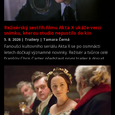
Režisérský sestřih filmu Akta X ukáže verzi
snímku, kterou studio nepustilo do kin
5. 8. 2026 | Trailery | Tamara Černá
Fanoušci kultovního seriálu Akta X se po osmnácti
letech dočkají významné novinky. Režisér a tvůrce celé
franšízy Chris Carter představil první trailer k dosud
neviděné režisérské verzi filmu Akta X: Chci uvěřit.