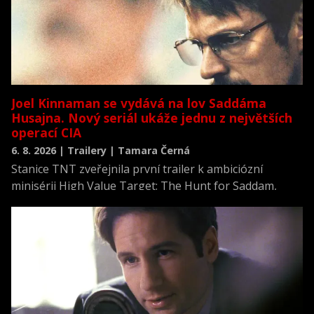
Joel Kinnaman se vydává na lov Saddáma
Husajna. Nový seriál ukáže jednu z největších
operací CIA
6. 8. 2026 | Trailery | Tamara Černá
Stanice TNT zveřejnila první trailer k ambiciózní
minisérii High Value Target: The Hunt for Saddam,
která se vrací k jednomu z nejvýznamnějších okamžiků
novodobých dějin.