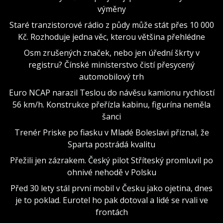
výměny
Staré tranzistorové rádio z půdy může stát přes 10 000
Kč. Rozhoduje jedna věc, kterou většina přehlédne
Osm zrušených značek, nebo jen úřední škrty v
registru? Čínské ministerstvo čistí přesycený
automobilový trh
Euro NCAP narazil Teslou do návěsu kamionu rychlostí
56 km/h. Konstrukce přeřízla kabinu, figurína neměla
šanci
Trenér Priske po fiasku v Mladé Boleslavi přiznal, že
Sparta postrádá kvalitu
Přežili jen zázrakem. Český pilot Stříteský promluvil po
ohnivé nehodě v Polsku
Před 30 lety stál první mobil v Česku jako ojetina, dnes
je to poklad. Eurotel ho pak dotoval a lidé se rvali ve
frontách