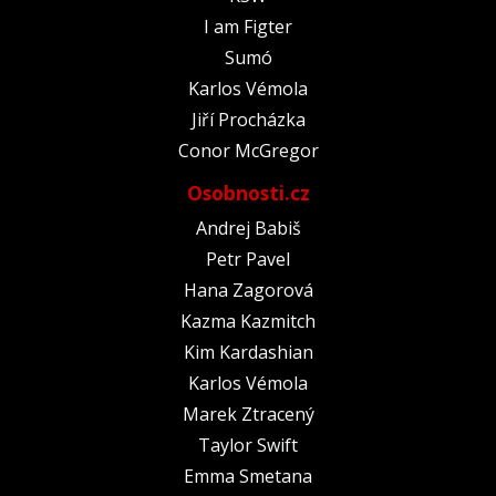
I am Figter
Sumó
Karlos Vémola
Jiří Procházka
Conor McGregor
Osobnosti.cz
Andrej Babiš
Petr Pavel
Hana Zagorová
Kazma Kazmitch
Kim Kardashian
Karlos Vémola
Marek Ztracený
Taylor Swift
Emma Smetana