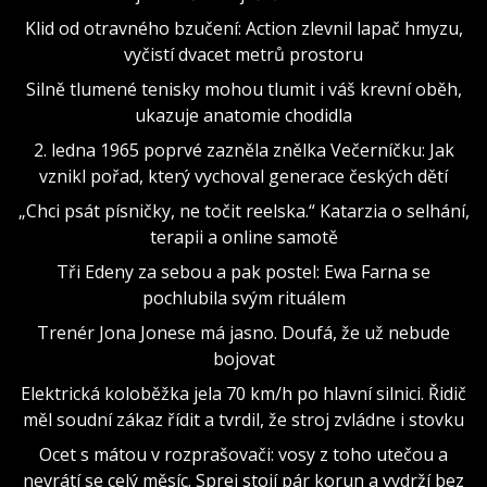
Klid od otravného bzučení: Action zlevnil lapač hmyzu,
vyčistí dvacet metrů prostoru
Silně tlumené tenisky mohou tlumit i váš krevní oběh,
ukazuje anatomie chodidla
2. ledna 1965 poprvé zazněla znělka Večerníčku: Jak
vznikl pořad, který vychoval generace českých dětí
„Chci psát písničky, ne točit reelska.“ Katarzia o selhání,
terapii a online samotě
Tři Edeny za sebou a pak postel: Ewa Farna se
pochlubila svým rituálem
Trenér Jona Jonese má jasno. Doufá, že už nebude
bojovat
Elektrická koloběžka jela 70 km/h po hlavní silnici. Řidič
měl soudní zákaz řídit a tvrdil, že stroj zvládne i stovku
Ocet s mátou v rozprašovači: vosy z toho utečou a
nevrátí se celý měsíc. Sprej stojí pár korun a vydrží bez