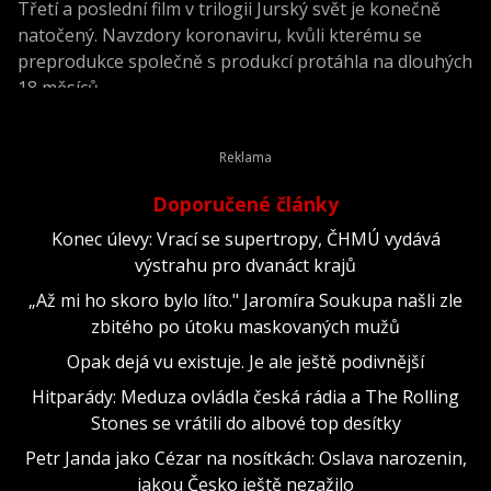
Třetí a poslední film v trilogii Jurský svět je konečně
natočený. Navzdory koronaviru, kvůli kterému se
preprodukce společně s produkcí protáhla na dlouhých
18 měsíců.
Doporučené články
Konec úlevy: Vrací se supertropy, ČHMÚ vydává
výstrahu pro dvanáct krajů
„Až mi ho skoro bylo líto." Jaromíra Soukupa našli zle
zbitého po útoku maskovaných mužů
Opak dejá vu existuje. Je ale ještě podivnější
Hitparády: Meduza ovládla česká rádia a The Rolling
Stones se vrátili do albové top desítky
Petr Janda jako Cézar na nosítkách: Oslava narozenin,
jakou Česko ještě nezažilo