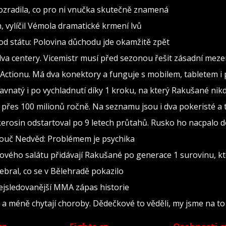
rozradila, co pro ni vnučka skutečně znamená
h, vylíčil Vémola dramatické krmení lvů
od státu: Polovina důchodu jde okamžitě zpět
va centery. Vicemistr musí před sezonou řešit zásadní meze
 z Actionu. Má dva konektory a funguje s mobilem, tabletem i
 šťavnatý i po vychladnutí díky 1 kroku, na který Rakušané 
přes 100 milionů ročně. Na seznamu jsou i dva pokeristé a t
kerosin odstartoval po 9 letech průtahů. Rusko ho nacpalo d
Kouč Nedvěd: Problémem je psychika
ového salátu přidávají Rakušané po generace 1 surovinu, kt
ebral, co se v Bělehradě pokazilo
nejsledovanější MMA zápas historie
i a méně chytají choroby. Dědečkové to věděli, my jsme na t