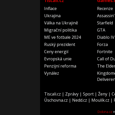
Tiscali.cz
Games.
Inflace
Recenze
Ukrajina
Assassin
Válka na Ukrajině
Starfield
Migrační politika
GTA
ME ve fotbale 2024
Diablo IV
Ruský prezident
Forza
Ceny energií
Fortnite
Evropská unie
Call of D
Penzijní reforma
The Elder
Vynález
Kingdom
Delivere
Tiscali.cz
|
Zprávy
|
Sport
|
Ženy
|
C
Úschovna.cz
|
Nedd.cz
|
Moulík.cz
|
Dokina.cz
n