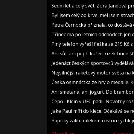
Sedm let a celý svět: Zora Jandová p
Byl jsem celý od krve, měl jsem strac
Petra Černocká přiznala, co dostává 
Třinec má po letních odchodech jen d
Plný telefon vyřeší fleška za 219 Kč
Ani sůl, ani pepř: kuřecí řízek bude
Jedenáct českých sportovců vydělává 
Nejsilnější raketový motor světa na 
Česká osmnáctka ze hry o medaile. 
Ani smetana, ani jogurt. Do brambor
Čepo i Klein v UFC padli. Novotný roz
Jake Paul míří do klece. Očekává se 
Papriky zalité mlékem rostou rychlej