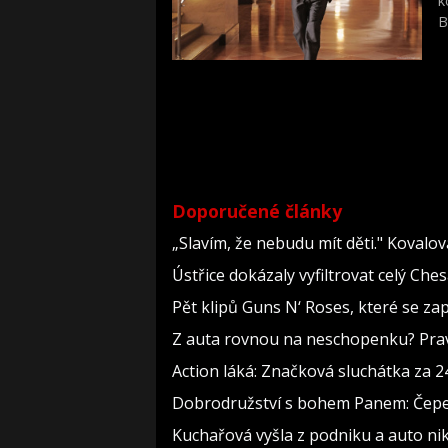
k
B
Doporučené články
„Slavím, že nebudu mít děti." Kovalo
Ústřice dokázaly vyfiltrovat celý Che
Pět klipů Guns N‘ Roses, které se za
Z auta rovnou na neschopenku? Pravi
Action láká: Značková sluchátka za 244
Dobrodružství s bohem Panem: Čepelka
Kuchařová vyšla z podniku a auto nik