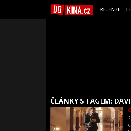
RECENZE
T
ČLÁNKY S TAGEM: DAVI
C
2
C