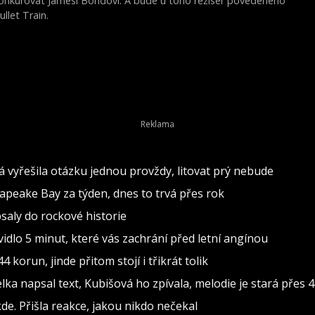
onkurovat Jamesi Bondovi. A bude u toho režisér povedeného
ullet Train.
vá vyřešila otázku jednou provždy, litovat prý nebude
sapeake Bay za týden, dnes to trvá přes rok
psaly do rockové historie
dlo 5 minut, které vás zachrání před letní angínou
 korun, jinde přitom stojí i třikrát tolik
 napsal text, Kubišová ho zpívala, melodie je stará přes 4
de. Přišla reakce, jakou nikdo nečekal