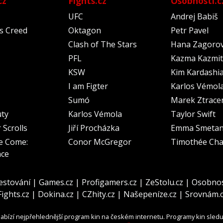
cz
Fights.cz
Osobnosti.c
UFC
Andrej Babiš
's Creed
Oktagon
Petr Pavel
Clash of The Stars
Hana Zagoro
PFL
Kazma Kazmit
KSW
Kim Kardashi
I am Figter
Karlos Vémol
Sumó
Marek Ztrace
uty
Karlos Vémola
Taylor Swift
 Scrolls
Jiří Procházka
Emma Smeta
e Come:
Conor McGregor
Timothée Cha
nce
estování
|
Games.cz
|
Profigamers.cz
|
ZeStolu.cz
|
Osobnos
Fights.cz
|
Dokina.cz
|
CZhity.cz
|
Našepeníze.cz
|
Srovnám.
abízí nejpřehlednější program kin na českém internetu. Programy kin sled