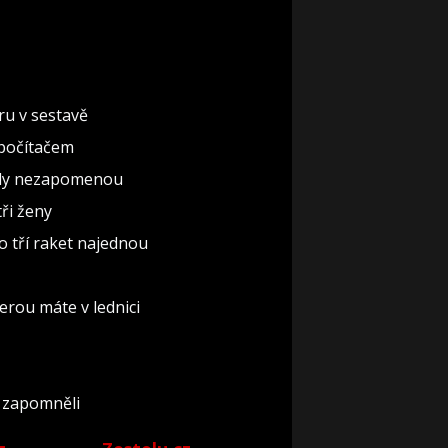
ru v sestavě
 počítačem
nikdy nezapomenou
ři ženy
o tří raket najednou
erou máte v lednici
o zapomněli