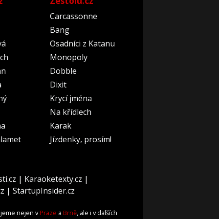
z
Zestolu.cz
Carcassonne
Bang
vá
Osadníci z Katanu
ch
Monopoly
an
Dobble
a
Dixit
ný
Krycí jména
Na křídlech
na
Karak
lamet
Jízdenky, prosím!
ti.cz
|
Karaoketexty.cz
|
cz
|
StartupInsider.cz
ujeme nejen v
Praze
a
Brně
, ale i v dalších