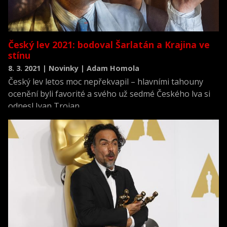
Český lev 2021: bodoval Šarlatán a Krajina ve
stínu
8. 3. 2021 | Novinky | Adam Homola
Český lev letos moc nepřekvapil – hlavními tahouny
ocenění byli favorité a svého už sedmé Českého lva si
odnesl Ivan Trojan.