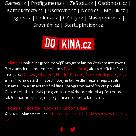
Games.cz
|
Profigamers.cz
|
ZeStolu.cz
|
Osobnosti.cz
|
Karaoketexty.cz
|
Úschovna.cz
|
Nedd.cz
|
Moulík.cz
|
Fights.cz
|
Dokina.cz
|
CZhity.cz
|
Našepeníze.cz
|
Srovnám.cz
|
StartupInsider.cz
Dokina.cz
nabízí nejpřehlednější program kin na českém internetu.
Programy kin sledujeme nejen v
Praze
a
Brně
, ale i v dalších městech,
jako jsou
Ostrava
,
Olomouc
,
Hradec Králové
,
České Budějovice
,
Plzeň
a na mnoha dalších místech. Stejně tak vedle nejznámějších sítí
Cinema City a Cinestar přinášíme i programy menších kin po celé
České republice. Náš program kin je vždy kompletní a přehledný,
takže snadno zjistíte, na jaký film a do jakého kina zajít.
Reklama
|
Redakce
|
Cookies
|
Osobní údaje
© 2026 Dokina.tiscali.cz |
TISCALI MEDIA, a.s.
|
Člen skupiny DIGNITY,
s.r.o.