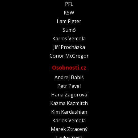
PFL
KSW
I am Figter
Sumó
Karlos Vémola
Jiří Procházka
Conor McGregor
Osobnosti.cz
Andrej Babiš
Petr Pavel
Hana Zagorová
Kazma Kazmitch
Kim Kardashian
Karlos Vémola
Marek Ztracený
Taylor Swift