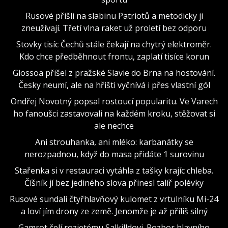
Rusové přišli na slabinu Patriotů a metodicky ji
zneužívají. Třetí vlna raket už proletí bez odporu
Stovky tisíc Čechů stále čekají na chytrý elektroměr.
Kdo chce předběhnout frontu, zaplatí tisíce korun
Glossoa přišel z pražské Slavie do Brna na hostování.
Česky neumí, ale na hřišti vyčnívá i přes vlastní gól
Ondřej Novotný popsal rostoucí popularitu. Ve Varech
ho fanoušci zastavovali na každém kroku, stěžovat si
ale nechce
Ani strouhanka, ani mléko: karbanátky se
nerozpadnou, když do masa přidáte 1 surovinu
Stařenka si v restauraci vytáhla z tašky krajíc chleba.
Číšník jí bez jediného slova přinesl talíř polévky
Rusové sundali čtyřhlavňový kulomet z vrtulníku Mi-24
a loví jím drony ze země. Jenomže je až příliš silný
Gamrot čelí rozjetému Salkilldovi. Rozbor hlavního