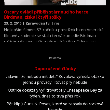
Oscary ovládl příběh stárnoucího herce
Birdman, získal čtyři sošky
23. 2. 2015 | Zpravodajství | roj
Nejlepším filmem 87. ročníku prestižních cen Americké
filmové akademie se stala černá komedie Birdman
režiséra Alejandra Gonzáleze Iňárritua. Odnesla si
celkem čtyři Oscary, včetně sošky za nejlepší režii.
Doporučené články
„Slavím, že nebudu mít děti." Kovalová vyřešila otázku
jednou provždy, litovat prý nebude
Ústřice dokázaly vyfiltrovat celý Chesapeake Bay za
týden, dnes to trvá přes rok
Pět klipů Guns N‘ Roses, které se zapsaly do rockové
historie