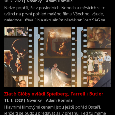
28. 2. 2023 | Novinky | Adam Homola
Nelze popřít, že v posledních týdnech a měsících si to
tvůrci na první pohled malého filmu Všechno, všude,
najednou užívají. Na aktuálním předávání cen SAG se
jim dařilo na výbornou.
Zlaté Glóby ovládl Spielberg, Farrell i Butler
11. 1. 2023 | Novinky | Adam Homola
Hlavními filmovými cenami jsou ještě pořád Oscaři,
jenže ti se budou předávat až v březnu. Teď tu máme