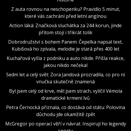
Z auta rovnou na neschopenku? Pravidlo 5 minut,
které vás zachrání před letní angínou
Action láká: Značková sluchátka za 244 korun, jinde
přitom stojí i třikrát tolik
Dobrodružství s bohem Panem: Čepelka napsal text,
Kubišová ho zpívala, melodie je stará přes 400 let
Kuchařová vyšla z podniku a auto nikde. Přišla reakce,
jakou nikdo nečekal
Sedm let a celý svět: Zora Jandová prozradila, co pro ni
vnučka skutečně znamená
Byl jsem celý od krve, měl jsem strach, vylíčil Vémola
dramatické krmení lvů
Petra Černocká přiznala, co dostává od státu: Polovina
důchodu jde okamžitě zpět
McGregor po operaci věří v návrat. Inspirují ho legendy
sportu