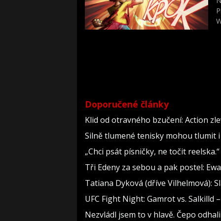
N
P
W
Doporučené články
Klid od otravného bzučení: Action zl
Silně tlumené tenisky mohou tlumit i
„Chci psát písničky, ne točit reelska.
Tři Edeny za sebou a pak postel: Ewa
Tatiana Dyková (dříve Vilhelmová): Sl
UFC Fight Night: Gamrot vs. Salkilld 
Nezvládl jsem to v hlavě. Čepo odha