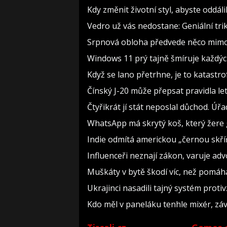
Kdy změnit životní styl, abyste oddál
Vedro už vás nedostane: Geniální tri
Srpnová obloha předvede něco mimoř
Windows 11 prý tajně šmíruje každých
Když se lano přetrhne, je to katastro
Čínský J-20 může přepsat pravidla let
Čtyřikrát jí stát neposlal důchod. Úřa
WhatsApp má skrytý koš, který žere g
Indie odmítá americkou „černou skříň
Influenceři neznají zákon, varuje a
Muškáty v bytě škodí víc, než pomáhaj
Ukrajinci nasadili tajný systém prot
Kdo měl v paneláku tenhle mixér, závi