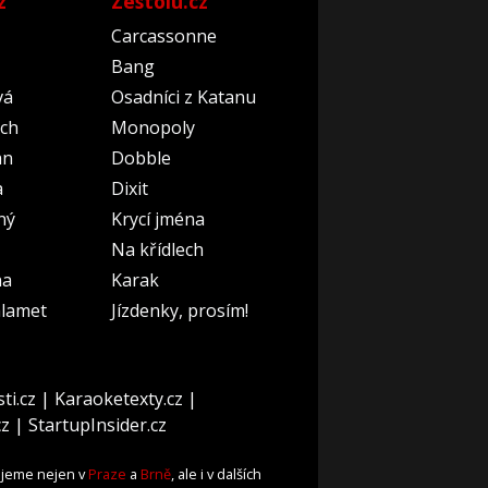
z
Zestolu.cz
Carcassonne
Bang
vá
Osadníci z Katanu
ch
Monopoly
an
Dobble
a
Dixit
ný
Krycí jména
Na křídlech
na
Karak
lamet
Jízdenky, prosím!
ti.cz
|
Karaoketexty.cz
|
cz
|
StartupInsider.cz
ujeme nejen v
Praze
a
Brně
, ale i v dalších