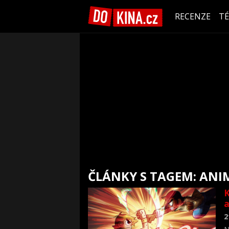
RECENZE
T
ČLÁNKY S TAGEM: ANI
K
a
2