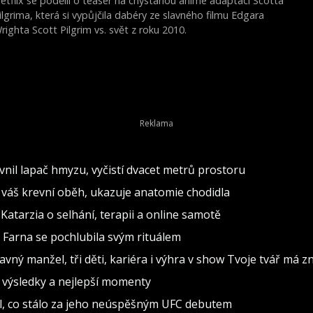
etflix se podělil o teaser na chystanou anime adaptaci Scotta
ilgrima, která si vypůjčila dabéry ze slavného filmu Edgara
righta Scott Pilgrim vs. svět z roku 2010.
evnil lapač hmyzu, vyčistí dvacet metrů prostoru
 váš krevní oběh, ukazuje anatomie chodidla
“ Katarzia o selhání, terapii a online samotě
 Farna se pochlubila svým rituálem
avný manžel, tři děti, kariéra i výhra v show Tvoje tvář má 
– výsledky a nejlepší momenty
lil, co stálo za jeho neúspěšným UFC debutem