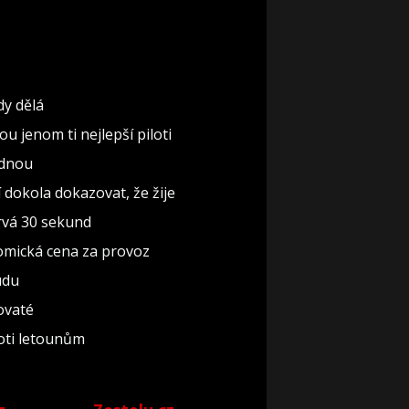
dy dělá
u jenom ti nejlepší piloti
ednou
í dokola dokazovat, že žije
trvá 30 sekund
nomická cena za provoz
udu
dovaté
roti letounům