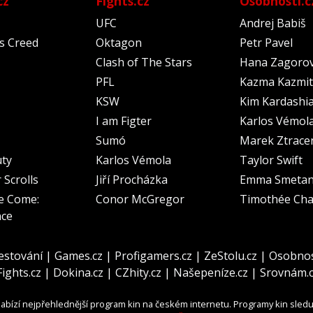
cz
Fights.cz
Osobnosti.c
UFC
Andrej Babiš
's Creed
Oktagon
Petr Pavel
Clash of The Stars
Hana Zagoro
PFL
Kazma Kazmit
KSW
Kim Kardashi
I am Figter
Karlos Vémol
Sumó
Marek Ztrace
uty
Karlos Vémola
Taylor Swift
 Scrolls
Jiří Procházka
Emma Smeta
e Come:
Conor McGregor
Timothée Cha
nce
estování
|
Games.cz
|
Profigamers.cz
|
ZeStolu.cz
|
Osobnos
Fights.cz
|
Dokina.cz
|
CZhity.cz
|
Našepeníze.cz
|
Srovnám.
abízí nejpřehlednější program kin na českém internetu. Programy kin sled