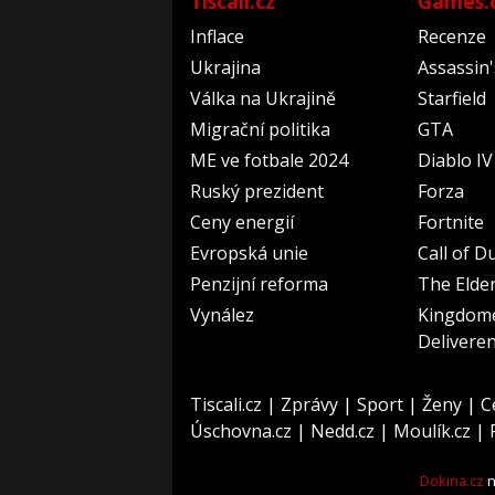
Tiscali.cz
Games.
Inflace
Recenze
Ukrajina
Assassin
Válka na Ukrajině
Starfield
Migrační politika
GTA
ME ve fotbale 2024
Diablo IV
Ruský prezident
Forza
Ceny energií
Fortnite
Evropská unie
Call of D
Penzijní reforma
The Elder
Vynález
Kingdom
Delivere
Tiscali.cz
|
Zprávy
|
Sport
|
Ženy
|
C
Úschovna.cz
|
Nedd.cz
|
Moulík.cz
|
Dokina.cz
n