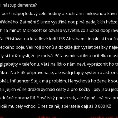
ili nástup demence?
k udrží nápoj ledový celé hodiny a zachrání i milovanou kávu
ádného. Zatmění Slunce vystřídá noc plná padajících hvězd
 15 minut. Microsoft se ozval a vysvětlil, co služba dooprav
fa. Přistávat na letadlové lodi USS Abraham Lincoln si troufno
eckého boje. Velí roji dronů a dokáže jich vyslat desítky naj
dy si totiž myslí, že je mrtvá. Pětaosmdesátiletá učitelka mus
igabajty v telefonu. Většina lidí o něm neví, vyprázdnit ho 
ku". Na F-35 připravena je, ale vadí jí tajný systém a astro
dvokát. Influencer Stejk má problém, Hanychová ho žene k so
í. Jejich vůně dráždí dýchací cesty a pro kočky i psy jsou je
ivzdušné obrany Rif. Sovětský podvozek, ale úplně jiná hra p
děl mu celý vchod. Dnes za něj sběratelé dají až 8 000 Kč