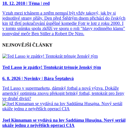
18. 12. 2010 | Téma | red
Vztah mezi tchánem a zetěm nemusí být vždy takový, jak by si
jednotlivé strany přály. Den před Štědrým dnem přichází do českých
kin již třetí pokračování úspěšné komedie Fotr je lotr z roku 2000. I
v tomto snímku spolu zkříží ve sporu o roli "hlavy rodinného klanu"
pomyslné meče Ben Stiller a Robert De Niro.
NEJNOVĚJŠÍ ČLÁNKY
Ted Lasso je zpátky! Tentokrát trénuje ženský tým
6. 8. 2026 | Novinky | Bára Šeptalová
Ted Lasso v supermarketu, dámský fotbal a nová výzva. Dokáže
americký optimista znovu překopit britský fotbal, tentokrát pro ženy
ve druhé divizi?
Joel Kinnaman se vydává na lov Saddáma Husajna. Nový seriál
ukáže jednu z největších operací CIA