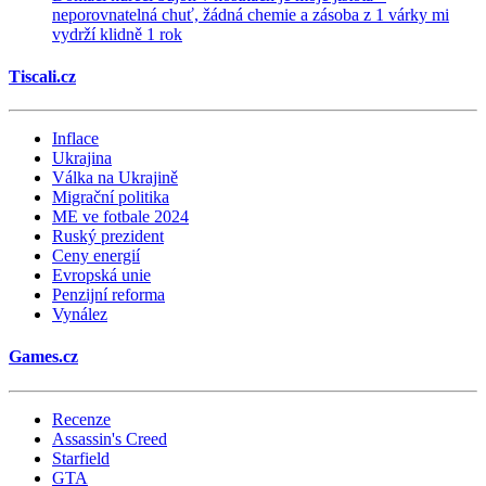
neporovnatelná chuť, žádná chemie a zásoba z 1 várky mi
vydrží klidně 1 rok
Tiscali.cz
Inflace
Ukrajina
Válka na Ukrajině
Migrační politika
ME ve fotbale 2024
Ruský prezident
Ceny energií
Evropská unie
Penzijní reforma
Vynález
Games.cz
Recenze
Assassin's Creed
Starfield
GTA