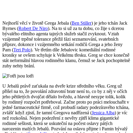
Nejhorší věcí v životě Grega Jebala (
Ben Stiller
) je jeho tchán Jack
Byrnes (
Robert De Niro
). Na to si už za tu dobu, co žije s dcerou
bývalého elitního agenta tajných služeb stačil zvyknout. Vztah
vzájemně trpěné tolerance přežil fázi seznamování, svatebních
příprav, dokonce i vzájemného setkání rodičů Grega a jeho ženy
Pam (
Teri Polo
). Ve třetím díle Jebalovic komediální rodinné
kroniky se ovšem schyluje k Velkému třesku. Greg se chce konečně
stát neformální hlavou rodinného klanu, čemuž se Jack pochopitelně
zuby nehty brání.
U Jebalů právě zaťukala na dveře krize středního věku. Greg už
přišel na to, že povolání zdravotní bratr není to, co by z něj v očích
jeho pětiletých dvojčat dělalo hvězdu, a hlavně nesype tolik, kolik
by rodinný rozpočet potřeboval. Začne proto po práci melouchařit v
jedné farmaceutické firmě, což probudí radary podezíravého tchána,
zvlášť když zjistí, že tamní Gregova nadřízená (
Jessica Alba
) je víc
než rozkošná. Nejen podezření z nevěry zjitří klima gigantické
rodinné sešlosti, která se uskuteční na počest oslavy pátých
narozenin malých Jebalů. Pozvání na oslavu přijme i Pamin bývalý