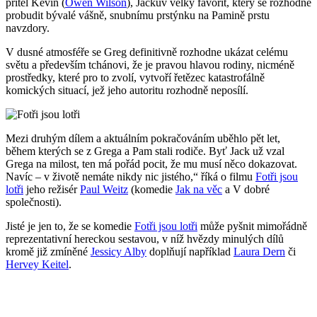
přítel Kevin (
Owen Wilson
), Jackův velký favorit, který se rozhodne
probudit bývalé vášně, snubnímu prstýnku na Pamině prstu
navzdory.
V dusné atmosféře se Greg definitivně rozhodne ukázat celému
světu a především tchánovi, že je pravou hlavou rodiny, nicméně
prostředky, které pro to zvolí, vytvoří řetězec katastrofálně
komických situací, jež jeho autoritu rozhodně neposílí.
Mezi druhým dílem a aktuálním pokračováním uběhlo pět let,
během kterých se z Grega a Pam stali rodiče. Byť Jack už vzal
Grega na milost, ten má pořád pocit, že mu musí něco dokazovat.
Navíc – v životě nemáte nikdy nic jistého,“ říká o filmu
Fotři jsou
lotři
jeho režisér
Paul Weitz
(komedie
Jak na věc
a V dobré
společnosti).
Jisté je jen to, že se komedie
Fotři jsou lotři
může pyšnit mimořádně
reprezentativní hereckou sestavou, v níž hvězdy minulých dílů
kromě již zmíněné
Jessicy Alby
doplňují například
Laura Dern
či
Hervey Keitel
.