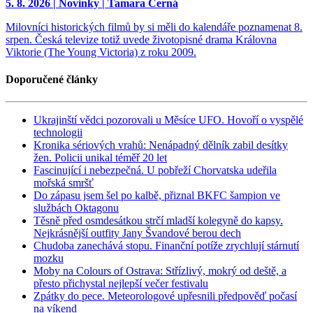
5. 8. 2026 | Novinky | Tamara Černá
Milovníci historických filmů by si měli do kalendáře poznamenat 8.
srpen. Česká televize totiž uvede životopisné drama Královna
Viktorie (The Young Victoria) z roku 2009.
Doporučené články
Ukrajinští vědci pozorovali u Měsíce UFO. Hovoří o vyspělé
technologii
Kronika sériových vrahů: Nenápadný dělník zabil desítky
žen. Policii unikal téměř 20 let
Fascinující i nebezpečná. U pobřeží Chorvatska udeřila
mořská smršť
Do zápasu jsem šel po kalbě, přiznal BKFC šampion ve
službách Oktagonu
Těsně před osmdesátkou strčí mladší kolegyně do kapsy.
Nejkrásnější outfity Jany Švandové berou dech
Chudoba zanechává stopu. Finanční potíže zrychlují stárnutí
mozku
Moby na Colours of Ostrava: Střízlivý, mokrý od deště, a
přesto přichystal nejlepší večer festivalu
Zpátky do pece. Meteorologové upřesnili předpověď počasí
na víkend