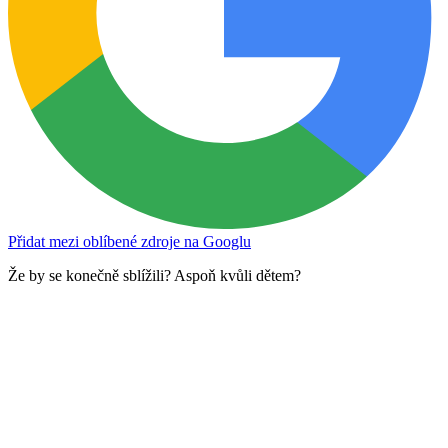
Přidat mezi oblíbené zdroje na Googlu
Že by se konečně sblížili? Aspoň kvůli dětem?