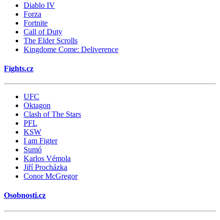
Diablo IV
Forza
Fortnite
Call of Duty
The Elder Scrolls
Kingdome Come: Deliverence
Fights.cz
UFC
Oktagon
Clash of The Stars
PFL
KSW
I am Figter
Sumó
Karlos Vémola
Jiří Procházka
Conor McGregor
Osobnosti.cz