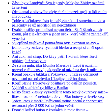
Zásnuby v Londýně: Syn legendy Mekyho Žbirky oznámil,
že se žení
Oleokantal z olivového oleje chrání mozek myší, u lidí zatím
chybí důkaz
Tohle palačinkové těsto je malý zázrak – 1 surovina navíc a
palačinky se už nepřilepí ani neroztrhnou
Drahé postřiky proti plísni nejsou třeba. Stačí škrob za pár
korun, jód z lékárničky a jeden krok, který většina zahrádkářů
vynechá
Vylepšená vajíčková pomazánka byla hvězdou oslavy –
jednohubky zmizely rychlostí blesku a recept si chtěl opsat
každý
Ani cukr, ani sirup. Do kávy patří 1 koření, které Turci
přidávají už stovky let
Ze sta na nulu, říká Monika Marešová. Leoš jí oznámil
rozvod v těhotenství, pak podle ní mizel na dny k milence
Kreml opakuje taktiku z Pokrovsku. Snaží se odříznout
pevnostní pás od zbytku Ukrajiny, než ho dorazí
Kouč Slavie Trpišovský pošilhává po dalších posilách.
Vyhlédl si africké rychlíky z Baníku
Místo české klasiky vyzkoušejte tento řecký okurkový salát –
litovat rozhodně nebudete. Je v mžiku hotový a skvěle zasytí
Jedete letos k moři? Čtyřčlenná rodina nechá v chorvatské
restauraci přes 2 000 Kč za jednu večeři
Domácí kuřecí bujon v kostkách je moje jistota –