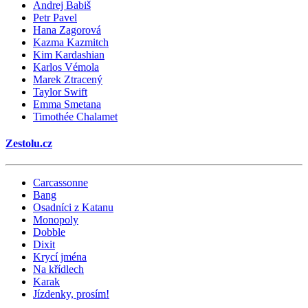
Andrej Babiš
Petr Pavel
Hana Zagorová
Kazma Kazmitch
Kim Kardashian
Karlos Vémola
Marek Ztracený
Taylor Swift
Emma Smetana
Timothée Chalamet
Zestolu.cz
Carcassonne
Bang
Osadníci z Katanu
Monopoly
Dobble
Dixit
Krycí jména
Na křídlech
Karak
Jízdenky, prosím!