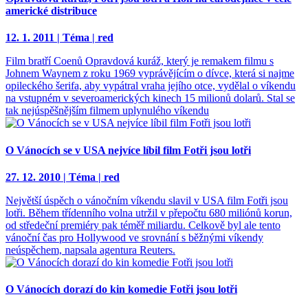
americké distribuce
12. 1. 2011 | Téma | red
Film bratří Coenů Opravdová kuráž, který je remakem filmu s
Johnem Waynem z roku 1969 vyprávějícím o dívce, která si najme
opileckého šerifa, aby vypátral vraha jejího otce, vydělal o víkendu
na vstupném v severoamerických kinech 15 milionů dolarů. Stal se
tak nejúspěšnějším filmem uplynulého víkendu
O Vánocích se v USA nejvíce líbil film Fotři jsou lotři
27. 12. 2010 | Téma | red
Největší úspěch o vánočním víkendu slavil v USA film Fotři jsou
lotři. Během třídenního volna utržil v přepočtu 680 miliónů korun,
od středeční premiéry pak téměř miliardu. Celkově byl ale tento
vánoční čas pro Hollywood ve srovnání s běžnými víkendy
neúspěchem, napsala agentura Reuters.
O Vánocích dorazí do kin komedie Fotři jsou lotři