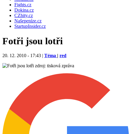
Fights.cz
Dokina.cz
CZhity.cz
Našepeníze.cz
StartupInsider.cz
Fotři jsou lotři
20. 12. 2010 - 17:43 |
Téma
|
red
zdroj: tisková zpráva