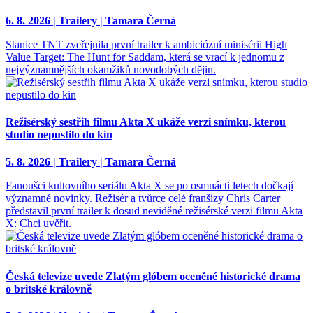
6. 8. 2026 | Trailery | Tamara Černá
Stanice TNT zveřejnila první trailer k ambiciózní minisérii High
Value Target: The Hunt for Saddam, která se vrací k jednomu z
nejvýznamnějších okamžiků novodobých dějin.
Režisérský sestřih filmu Akta X ukáže verzi snímku, kterou
studio nepustilo do kin
5. 8. 2026 | Trailery | Tamara Černá
Fanoušci kultovního seriálu Akta X se po osmnácti letech dočkají
významné novinky. Režisér a tvůrce celé franšízy Chris Carter
představil první trailer k dosud neviděné režisérské verzi filmu Akta
X: Chci uvěřit.
Česká televize uvede Zlatým glóbem oceněné historické drama
o britské královně