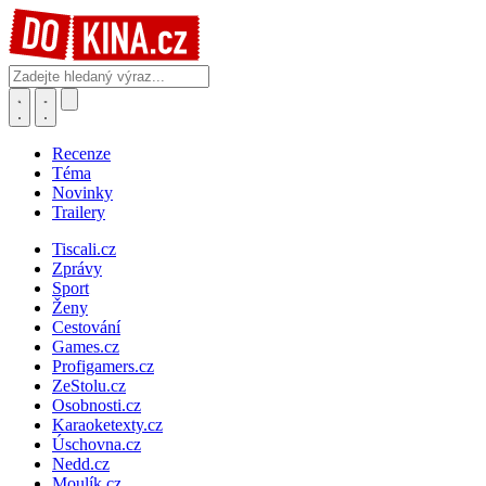
Recenze
Téma
Novinky
Trailery
Tiscali.cz
Zprávy
Sport
Ženy
Cestování
Games.cz
Profigamers.cz
ZeStolu.cz
Osobnosti.cz
Karaoketexty.cz
Úschovna.cz
Nedd.cz
Moulík.cz