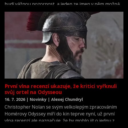
budí vážnou pozornost, a jeden ze jmen v něm možná
překvapí víc než ostatní.
První vlna recenzí ukazuje, že kritici vyřknuli
svůj ortel na Odysseou
16. 7. 2026 | Novinky | Alexej Chundryl
Christopher Nolan se svým velkolepým zpracováním
Homérovy Odyssey míří do kin teprve nyní, už první
vlna recenzí ale naznačuje, že by mohlo jít o jednu z
nejlépe hodnocených premiér roku.