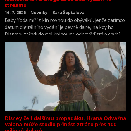
streamu
16. 7. 2026 | Novinky | Bára Šeptalová
Baby Yoda míří z kin rovnou do obýváků, jenže zatímco
datum digitálního vydání je pevně dané, na kdy ho
Disney+ zařadí do své knihovny, odpověď stále chybí.
Disney čelí dalšímu propadáku. Hraná Odvážná
Vaiana může studiu přinést ztrátu přes 100
milionů dolarů