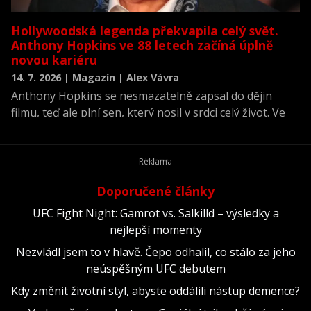
Hollywoodská legenda překvapila celý svět.
Anthony Hopkins ve 88 letech začíná úplně
novou kariéru
14. 7. 2026 | Magazín | Alex Vávra
Anthony Hopkins se nesmazatelně zapsal do dějin
filmu, teď ale plní sen, který nosil v srdci celý život. Ve
svých 88 letech vydává první album klasické hudby
složené z děl, na nichž pracoval více než šest desetiletí.
Hollywoodská legenda tak dokazuje, že na splnění
životních snů není nikdy pozdě.
Doporučené články
UFC Fight Night: Gamrot vs. Salkilld – výsledky a
nejlepší momenty
Nezvládl jsem to v hlavě. Čepo odhalil, co stálo za jeho
neúspěšným UFC debutem
Kdy změnit životní styl, abyste oddálili nástup demence?