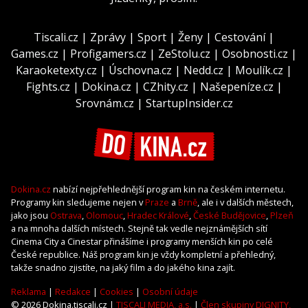
Tiscali.cz
|
Zprávy
|
Sport
|
Ženy
|
Cestování
|
Games.cz
|
Profigamers.cz
|
ZeStolu.cz
|
Osobnosti.cz
|
Karaoketexty.cz
|
Úschovna.cz
|
Nedd.cz
|
Moulík.cz
|
Fights.cz
|
Dokina.cz
|
CZhity.cz
|
Našepeníze.cz
|
Srovnám.cz
|
StartupInsider.cz
Dokina.cz
nabízí nejpřehlednější program kin na českém internetu.
Programy kin sledujeme nejen v
Praze
a
Brně
, ale i v dalších městech,
jako jsou
Ostrava
,
Olomouc
,
Hradec Králové
,
České Budějovice
,
Plzeň
a na mnoha dalších místech. Stejně tak vedle nejznámějších sítí
Cinema City a Cinestar přinášíme i programy menších kin po celé
České republice. Náš program kin je vždy kompletní a přehledný,
takže snadno zjistíte, na jaký film a do jakého kina zajít.
Reklama
|
Redakce
|
Cookies
|
Osobní údaje
© 2026 Dokina.tiscali.cz |
TISCALI MEDIA, a.s.
|
Člen skupiny DIGNITY,