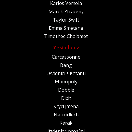
Karlos Vémola
Marek Ztracený
Taylor Swift
Emma Smetana
Timothée Chalamet
Zestolu.cz
Carcassonne
Bang
Osadníci z Katanu
Monopoly
Dobble
Dixit
Krycí jména
Na křídlech
Karak
Jízdenky, prosím!