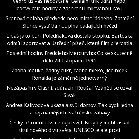
Vedro už vás nedostane: Geniální trik udrží nápoj
ledový celé hodiny a zachrání i milovanou kávu
Srpnová obloha předvede něco mimořádného. Zatmění
Slunce vystřídá noc plná padajících hvězd
Líbáš jako bůh: Poledňáková dostala stopku, Bartoška
odmítl sportovat a ústřední píseň, která film přerostla
Poslední hodiny Freddieho Mercuryho: Co se skutečně
dělo 24. listopadu 1991
Žádná mouka, žádný cukr, žádné mléko, jídelníček
Ronalda je záměrně jednotvárný
Nezápasím v Clashi, zdůraznil Roušal. Vzápětí se ozval
Sivák
Andrea Kalivodová ukázala svůj domov: Tak bydlí jedna
z nejznámějších tváří české zábavy
Český přírodní útvar zaujal svět. Brzy by mohl získat
titul nového divu světa. UNESCO je ale proti