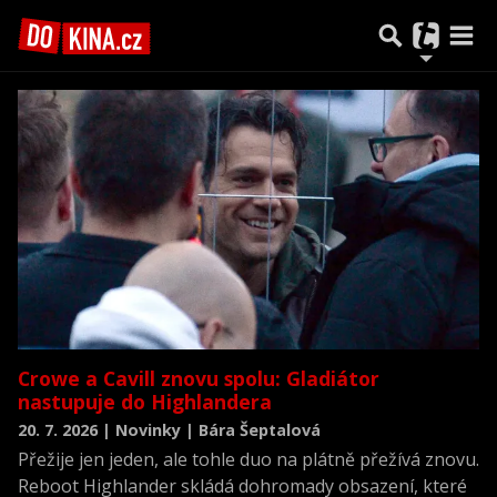
Předchozí
1
2
3
4
5
6
…
1251
Další
Crowe a Cavill znovu spolu: Gladiátor
nastupuje do Highlandera
20. 7. 2026 | Novinky | Bára Šeptalová
Přežije jen jeden, ale tohle duo na plátně přežívá znovu.
Reboot Highlander skládá dohromady obsazení, které