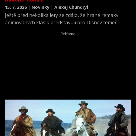
15. 7. 2026 | Novinky | Alexej Chundryl
Ještě před několika lety se zdálo, že hrané remaky
animovaných klasik představují pro Disney téměř
jistotu úspěchu. Nejnovější adaptace filmu Odvážná
Vaiana (v originále Moana) ale ukazuje, že tato
strategie začíná narážet na své limity. Podle magazínu
Collider může snímek po nepřesvědčivém vstupu do kin
skončit se ztrátou přesahující 100 milionů dolarů.