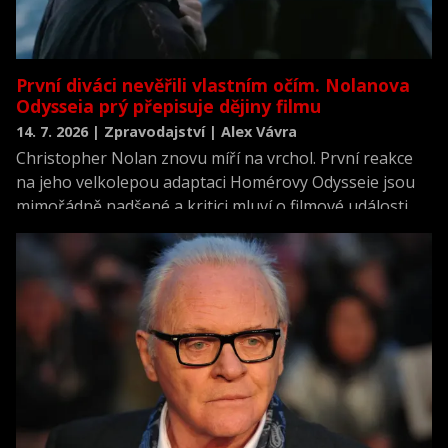
První diváci nevěřili vlastním očím. Nolanova
Odysseia prý přepisuje dějiny filmu
14. 7. 2026 | Zpravodajství | Alex Vávra
Christopher Nolan znovu míří na vrchol. První reakce
na jeho velkolepou adaptaci Homérovy Odysseie jsou
mimořádně nadšené a kritici mluví o filmové události
roku. Chválí monumentální IMAX obraz, strhující
herecké výkony i emocionální sílu příběhu, který podle
mnohých patří k tomu nejlepšímu, co oscarový režisér
dosud natočil.