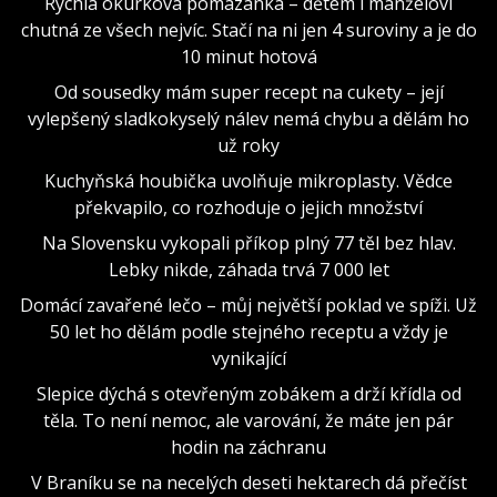
Rychlá okurková pomazánka – dětem i manželovi
chutná ze všech nejvíc. Stačí na ni jen 4 suroviny a je do
10 minut hotová
Od sousedky mám super recept na cukety – její
vylepšený sladkokyselý nálev nemá chybu a dělám ho
už roky
Kuchyňská houbička uvolňuje mikroplasty. Vědce
překvapilo, co rozhoduje o jejich množství
Na Slovensku vykopali příkop plný 77 těl bez hlav.
Lebky nikde, záhada trvá 7 000 let
Domácí zavařené lečo – můj největší poklad ve spíži. Už
50 let ho dělám podle stejného receptu a vždy je
vynikající
Slepice dýchá s otevřeným zobákem a drží křídla od
těla. To není nemoc, ale varování, že máte jen pár
hodin na záchranu
V Braníku se na necelých deseti hektarech dá přečíst