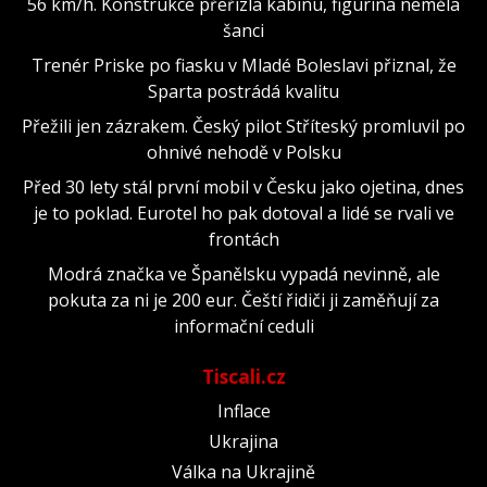
56 km/h. Konstrukce přeřízla kabinu, figurína neměla
šanci
Trenér Priske po fiasku v Mladé Boleslavi přiznal, že
Sparta postrádá kvalitu
Přežili jen zázrakem. Český pilot Stříteský promluvil po
ohnivé nehodě v Polsku
Před 30 lety stál první mobil v Česku jako ojetina, dnes
je to poklad. Eurotel ho pak dotoval a lidé se rvali ve
frontách
Modrá značka ve Španělsku vypadá nevinně, ale
pokuta za ni je 200 eur. Čeští řidiči ji zaměňují za
informační ceduli
Tiscali.cz
Inflace
Ukrajina
Válka na Ukrajině