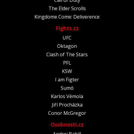
The Elder Scrolls
Kingdome Come: Deliverence
Fights.cz
UFC
Oktagon
Clash of The Stars
PFL
KSW
I am Figter
Sumó
Karlos Vémola
Jiří Procházka
Conor McGregor
Osobnosti.cz
Andrej Babiš