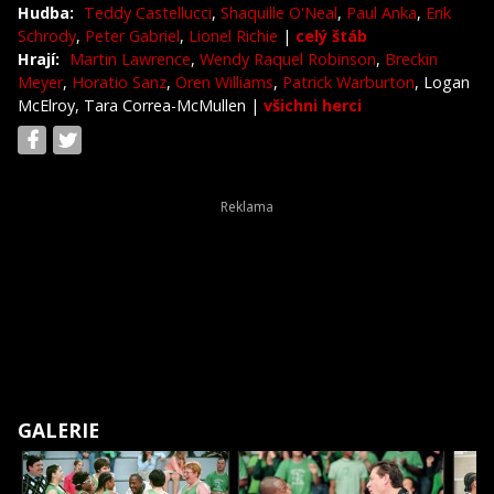
Hudba:
Teddy Castellucci
,
Shaquille O'Neal
,
Paul Anka
,
Erik
Schrody
,
Peter Gabriel
,
Lionel Richie
|
celý štáb
Hrají:
Martin Lawrence
,
Wendy Raquel Robinson
,
Breckin
Meyer
,
Horatio Sanz
,
Oren Williams
,
Patrick Warburton
, Logan
McElroy, Tara Correa-McMullen
|
všichni herci
GALERIE