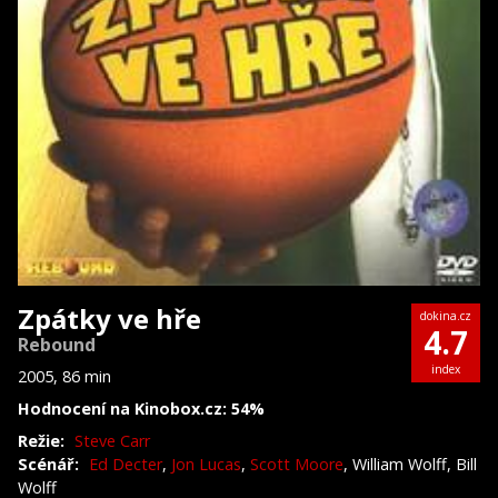
Zpátky ve hře
dokina.cz
4.7
Rebound
index
2005, 86 min
Hodnocení na Kinobox.cz: 54%
Režie:
Steve Carr
Scénář:
Ed Decter
,
Jon Lucas
,
Scott Moore
, William Wolff, Bill
Wolff