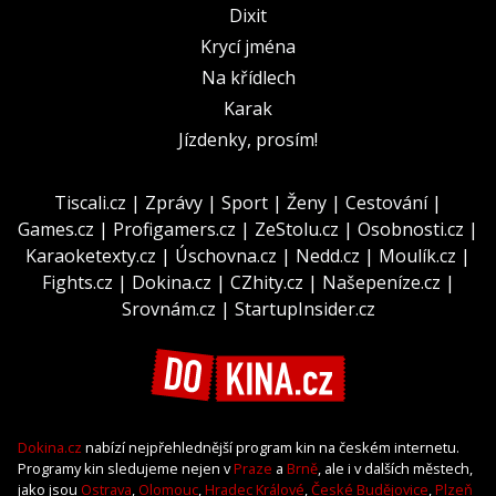
Dixit
Krycí jména
Na křídlech
Karak
Jízdenky, prosím!
Tiscali.cz
|
Zprávy
|
Sport
|
Ženy
|
Cestování
|
Games.cz
|
Profigamers.cz
|
ZeStolu.cz
|
Osobnosti.cz
|
Karaoketexty.cz
|
Úschovna.cz
|
Nedd.cz
|
Moulík.cz
|
Fights.cz
|
Dokina.cz
|
CZhity.cz
|
Našepeníze.cz
|
Srovnám.cz
|
StartupInsider.cz
Dokina.cz
nabízí nejpřehlednější program kin na českém internetu.
Programy kin sledujeme nejen v
Praze
a
Brně
, ale i v dalších městech,
jako jsou
Ostrava
,
Olomouc
,
Hradec Králové
,
České Budějovice
,
Plzeň