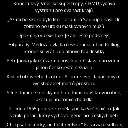
Konec úlevy: Vrací se supertropy, ČHMÚ vydává
výstrahu pro dvanáct krajů
„Až mi ho skoro bylo líto." Jaromíra Soukupa našli zle
zbitého po útoku maskovaných mužů
Opak dejá vu existuje. Je ale ještě podivnější
Hitparády: Meduza ovládla česká rádia a The Rolling
Stones se vrátili do albové top desítky
Petr Janda jako Cézar na nosítkách: Oslava narozenin,
jakou Česko ještě nezažilo
Klid od otravného bzučení: Action zlevnil lapač hmyzu,
vyčistí dvacet metrů prostoru
Silně tlumené tenisky mohou tlumit i váš krevní oběh,
ukazuje anatomie chodidla
2. ledna 1965 poprvé zazněla znělka Večerníčku: Jak
vznikl pořad, který vychoval generace českých dětí
„Chci psát písničky, ne točit reelska.“ Katarzia o selhání,