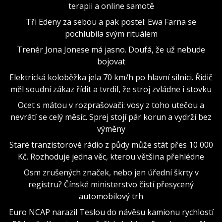
terapii a online samotě
Tři Edeny za sebou a pak postel: Ewa Farna se
pochlubila svým rituálem
Trenér Jona Jonese má jasno. Doufá, že už nebude
bojovat
Elektrická koloběžka jela 70 km/h po hlavní silnici. Řidič
měl soudní zákaz řídit a tvrdil, že stroj zvládne i stovku
Ocet s mátou v rozprašovači: vosy z toho utečou a
nevrátí se celý měsíc. Sprej stojí pár korun a vydrží bez
výměny
Staré tranzistorové rádio z půdy může stát přes 10 000
Kč. Rozhoduje jedna věc, kterou většina přehlédne
Osm zrušených značek, nebo jen úřední škrty v
registru? Čínské ministerstvo čistí přesycený
automobilový trh
Euro NCAP narazil Teslou do návěsu kamionu rychlostí