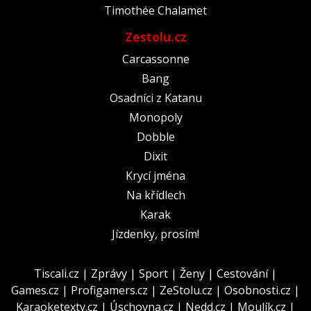
Timothée Chalamet
Zestolu.cz
Carcassonne
Bang
Osadníci z Katanu
Monopoly
Dobble
Dixit
Krycí jména
Na křídlech
Karak
Jízdenky, prosím!
Tiscali.cz
|
Zprávy
|
Sport
|
Ženy
|
Cestování
|
Games.cz
|
Profigamers.cz
|
ZeStolu.cz
|
Osobnosti.cz
|
Karaoketexty.cz
|
Úschovna.cz
|
Nedd.cz
|
Moulík.cz
|