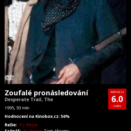
Zoufalé pronásledování
dokina.cz
6.0
Desperate Trail, The
index
1995, 93 min
Hodnocení na Kinobox.cz: 56%
Režie:
P.J. Pesce
Scénář:
P.J. Pesce
, Tom Abrams