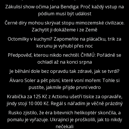
Zákulisí show očima Jana Bendiga: Proč každý vstup na
pódium musí být událost
Černé díry mohou skrývat stopu mimozemské civilizace.
Zachytit ji dokážeme i ze Země
Octomilky v kuchyni? Zapomeňte na plácačku, trik za
korunu je vyhubí přes noc
Předpověď, kterou nikdo nechtěl. ČHMÚ: Pořádně se
ochladí až na konci srpna
Je běhání dole bez opravdu tak zdravé, jak se tvrdí?
Álvaro Soler a pět písní, které voní mořem: Tohle si
pustíte, jakmile přijde první vedro
Krabička za 125 Kč z Actionu ušetří tisíce za opraváře,
jindy stojí 10 000 Kč. Regál s nářadím je věčně prázdný
Rusko zjistilo, že éra bitevních helikoptér skončila, a
pomalu je vyřazuje. Ukrajinci je proškolili, jak to nikdy
nečekali