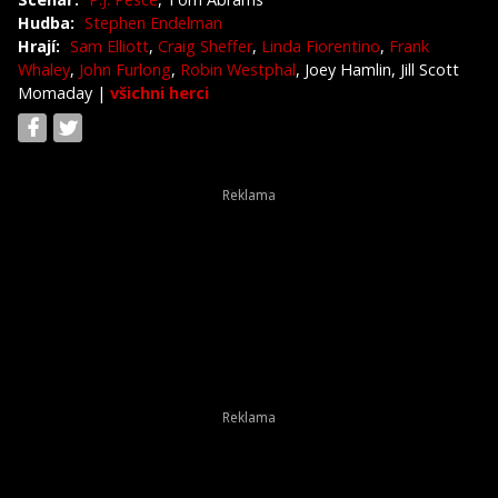
Hudba:
Stephen Endelman
Hrají:
Sam Elliott
,
Craig Sheffer
,
Linda Fiorentino
,
Frank
Whaley
,
John Furlong
,
Robin Westphal
, Joey Hamlin, Jill Scott
Momaday
|
všichni herci