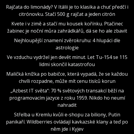
Rajčata do limonády? V Itálii je to klasika a chuť předčí i
citrónovku. Stačí 500 g rajčat a jeden citrón
Kvete i v zimě a stačí mu kousek kořínku. Ptačinec
žabinec je noční můra zahrádkářů, dá se ho ale zbavit
Nejhloupější znamení zvěrokruhu: 4 hlupáci dle
astrologie
Ve vzduchu vydržel jen devět minut. Let Tu-154 se 115
lidmi skončil katastrofou
Maličká knížka po babičce, která vypadá, že se každou
chvíli rozpadne, může mít cenu tisíců korun
„Azbest IT světa“: 70 % světových transakcí běží na
programovacím jazyce z roku 1959. Nikdo ho neumí
nahradit
Střelba u Kremlu kvůli e-shopu za biliony, Putin
panikaří. Wildberries ovládají kavkazské klany a teď po
něm jde i Kyjev