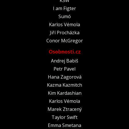
KSW
I am Figter
Sumó
Karlos Vémola
Jiří Procházka
Conor McGregor
Osobnosti.cz
Andrej Babiš
Petr Pavel
Hana Zagorová
Kazma Kazmitch
Kim Kardashian
Karlos Vémola
Marek Ztracený
Taylor Swift
Emma Smetana