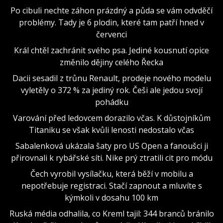
Po cibuli nechte záhon prázdný a půda se vám odvděčí
problémy. Tady je 6 plodin, které tam patří hned v
červenci
Král chtěl zachránit svého psa. Jediné kousnutí opice
změnilo dějiny celého Řecka
Dacii sesadil z trůnu Renault, prodeje nového modelu
vyletěly o 372 % za jediný rok. Češi ale jedou svojí
pohádku
Varování před ledovcem dorazilo včas. K důstojníkům
Titaniku se však kvůli lenosti nedostalo včas
Sabalenková ukázala šaty pro US Open a fanoušci ji
přirovnali k rybářské síti. Nike prý ztratili cit pro módu
Čech vyrobil vysílačku, která běží v mobilu a
nepotřebuje registraci. Stačí zapnout a mluvíte s
kýmkoli v dosahu 100 km
Ruská média odhalila, co Kreml tajil: 344 branců bránilo