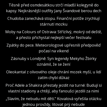
Těsně před osmdesátkou strčí mladší kolegyně do
kapsy. Nejkrásnější outfity Jany Švandové berou dech
Chudoba zanechává stopu. Finanční potíže zrychlují
stárnutí mozku
Moby na Colours of Ostrava: Střízlivý, mokrý od deště,
a přesto přichystal nejlepší večer festivalu
Zpátky do pece. Meteorologové upřesnili předpověď
počasí na víkend
Zásnuby v Londýně: Syn legendy Mekyho Žbirky
oznámil, že se žení
Oleokantal z olivového oleje chrání mozek myší, u lidí
zatím chybí důkaz
Proč Adele a Shakira přestaly jezdit na turné: Budují si
vlastní stadiony a chtějí, aby fanoušci jezdili za nimi
„Slavím, že nebudu mít děti." Kovalová vyřešila otázku
jednou provždy, litovat prý nebude