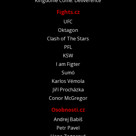
Kingdome Come: Deliverence
Fights.cz
UFC
Oktagon
Clash of The Stars
PFL
KSW
I am Figter
Sumó
Karlos Vémola
Jiří Procházka
Conor McGregor
Osobnosti.cz
Andrej Babiš
Petr Pavel