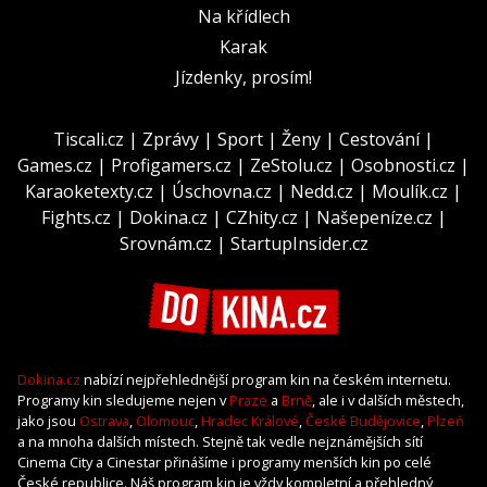
Na křídlech
Karak
Jízdenky, prosím!
Tiscali.cz
|
Zprávy
|
Sport
|
Ženy
|
Cestování
|
Games.cz
|
Profigamers.cz
|
ZeStolu.cz
|
Osobnosti.cz
|
Karaoketexty.cz
|
Úschovna.cz
|
Nedd.cz
|
Moulík.cz
|
Fights.cz
|
Dokina.cz
|
CZhity.cz
|
Našepeníze.cz
|
Srovnám.cz
|
StartupInsider.cz
Dokina.cz
nabízí nejpřehlednější program kin na českém internetu.
Programy kin sledujeme nejen v
Praze
a
Brně
, ale i v dalších městech,
jako jsou
Ostrava
,
Olomouc
,
Hradec Králové
,
České Budějovice
,
Plzeň
a na mnoha dalších místech. Stejně tak vedle nejznámějších sítí
Cinema City a Cinestar přinášíme i programy menších kin po celé
České republice. Náš program kin je vždy kompletní a přehledný,