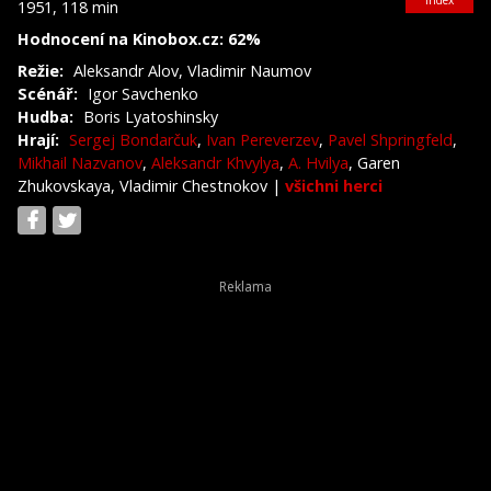
index
1951, 118 min
Hodnocení na Kinobox.cz: 62%
Režie:
Aleksandr Alov, Vladimir Naumov
Scénář:
Igor Savchenko
Hudba:
Boris Lyatoshinsky
Hrají:
Sergej Bondarčuk
,
Ivan Pereverzev
,
Pavel Shpringfeld
,
Mikhail Nazvanov
,
Aleksandr Khvylya
,
A. Hvilya
, Garen
Zhukovskaya, Vladimir Chestnokov
|
všichni herci