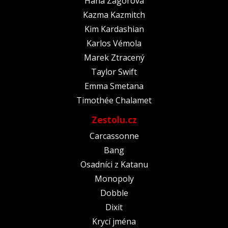
Hana Zagorová
Kazma Kazmitch
Kim Kardashian
Karlos Vémola
Marek Ztracený
Taylor Swift
Emma Smetana
Timothée Chalamet
Zestolu.cz
Carcassonne
Bang
Osadníci z Katanu
Monopoly
Dobble
Dixit
Krycí jména