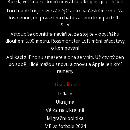
Kursk, většina se domů nevrátila. Ukrajinci je pohřbili
Ford nabízí nejuniverzálnější auto na českém trhu. Na
dovolenou, do práce i na chatu za cenu kompaktního
SUV
Vstoupíte dovnitř a nevěříte, že stojíte v obytňáku
dlouhém 5,90 metru. Rossmönster Loft mění představy
o kempování
Aplikaci z iPhonu smažete a ona se vrátí. Už čtvrtý den
po sobě ji lidé mažou znovu a znovu a Apple jen krčí
rameny
Tiscali.cz
Inflace
Ukrajina
Válka na Ukrajině
Migrační politika
ME ve fotbale 2024