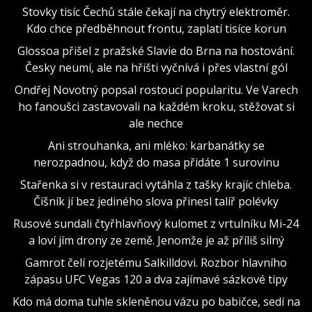
Stovky tisíc Čechů stále čekají na chytrý elektroměr.
Kdo chce předběhnout frontu, zaplatí tisíce korun
Glossoa přišel z pražské Slavie do Brna na hostování.
Česky neumí, ale na hřišti vyčnívá i přes vlastní gól
Ondřej Novotný popsal rostoucí popularitu. Ve Varech
ho fanoušci zastavovali na každém kroku, stěžovat si
ale nechce
Ani strouhanka, ani mléko: karbanátky se
nerozpadnou, když do masa přidáte 1 surovinu
Stařenka si v restauraci vytáhla z tašky krajíc chleba.
Číšník jí bez jediného slova přinesl talíř polévky
Rusové sundali čtyřhlavňový kulomet z vrtulníku Mi-24
a loví jím drony ze země. Jenomže je až příliš silný
Gamrot čelí rozjetému Salkilldovi. Rozbor hlavního
zápasu UFC Vegas 120 a dva zajímavé sázkové tipy
Kdo má doma tuhle skleněnou vázu po babičce, sedí na