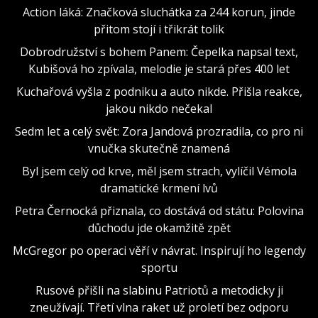
Action láká: Značková sluchátka za 244 korun, jinde
přitom stojí i třikrát tolik
Dobrodružství s bohem Panem: Čepelka napsal text,
Kubišová ho zpívala, melodie je stará přes 400 let
Kuchařová vyšla z podniku a auto nikde. Přišla reakce,
jakou nikdo nečekal
Sedm let a celý svět: Zora Jandová prozradila, co pro ni
vnučka skutečně znamená
Byl jsem celý od krve, měl jsem strach, vylíčil Vémola
dramatické krmení lvů
Petra Černocká přiznala, co dostává od státu: Polovina
důchodu jde okamžitě zpět
McGregor po operaci věří v návrat. Inspirují ho legendy
sportu
Rusové přišli na slabinu Patriotů a metodicky ji
zneužívají. Třetí vlna raket už proletí bez odporu