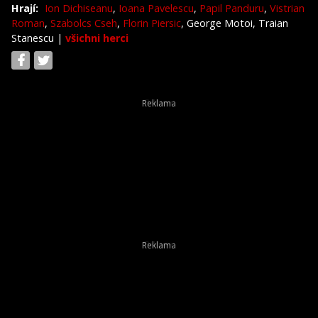
Hrají:
Ion Dichiseanu
,
Ioana Pavelescu
,
Papil Panduru
,
Vistrian
Roman
,
Szabolcs Cseh
,
Florin Piersic
, George Motoi, Traian
Stanescu
|
všichni herci