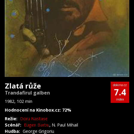
Zlatá růže
dokina.cz
7.4
Trandafirul galben
index
1982, 102 min
Hodnocení na Kinobox.cz: 72%
Režie:
Doru Nastase
Scénář:
Eugen Barbu
, N. Paul Mihail
Hudba:
George Grigoriu