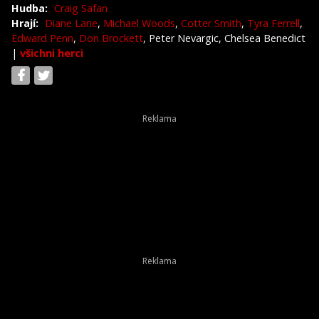
Hudba:
Craig Safan
Hrají:
Diane Lane
,
Michael Woods
,
Cotter Smith
,
Tyra Ferrell
,
Edward Penn
,
Don Brockett
, Peter Nevargic, Chelsea Benedict
|
všichni herci