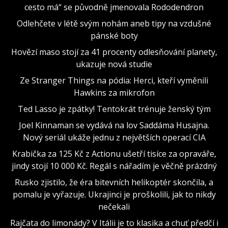
cesto má“ se původně jmenovala Rododendron
Odlehčete v létě svým nohám aneb tipy na vzdušné
pánské boty
Hovězí maso stojí za 41 procenty odlesňování planety,
ukazuje nová studie
Ze Stranger Things na pódia: Herci, kteří vyměnili
Hawkins za mikrofon
Ted Lasso je zpátky! Tentokrát trénuje ženský tým
Joel Kinnaman se vydává na lov Saddáma Husajna.
Nový seriál ukáže jednu z největších operací CIA
Krabička za 125 Kč z Actionu ušetří tisíce za opraváře,
jindy stojí 10 000 Kč. Regál s nářadím je věčně prázdný
Rusko zjistilo, že éra bitevních helikoptér skončila, a
pomalu je vyřazuje. Ukrajinci je proškolili, jak to nikdy
nečekali
Rajčata do limonády? V Itálii je to klasika a chuť předčí i