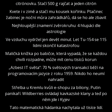
citrónovku. Stačí 500 g rajčat a jeden citrón
Kvete i v zimě a stačí mu kousek kořínku. Ptačinec
žabinec je noční můra zahrádkářů, dá se ho ale zbavit
Nejhloupější znamení zvěrokruhu: 4 hlupáci dle
astrologie
Ve vzduchu vydržel jen devět minut. Let Tu-154 se 115
lidmi skončil katastrofou
Maličká knížka po babičce, která vypadá, že se každou
chvíli rozpadne, může mít cenu tisíců korun
„Azbest IT světa“: 70 % světových transakcí běží na
programovacím jazyce z roku 1959. Nikdo ho neumí
nahradit
Střelba u Kremlu kvůli e-shopu za biliony, Putin
panikaří. Wildberries ovládají kavkazské klany a teď po
něm jde i Kyjev
Tato matematická hádanka nachytala už tisíce lidí.