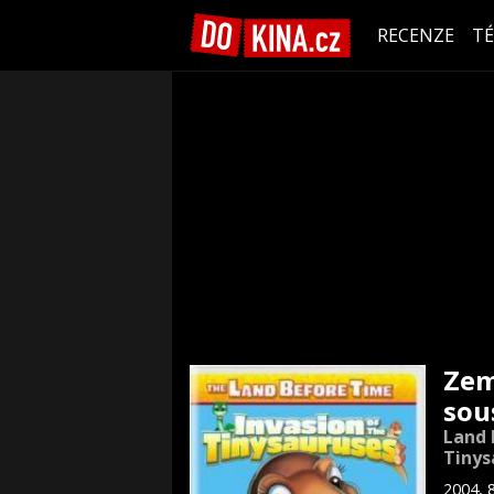
RECENZE
T
Zem
sou
Land 
Tinys
2004, 