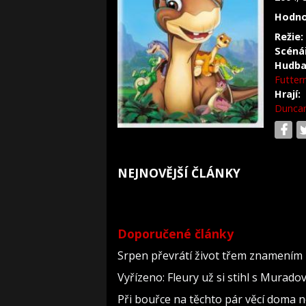
Hodno
Režie:
Scéná
Hudba
Futte
Hrají:
Dunca
NEJNOVĚJŠÍ ČLÁNKY
Doporučené články
Srpen převrátí život třem znamením 
Vyřízeno: Fleury už si stihl s Murad
Při bouřce na těchto pár věcí doma 