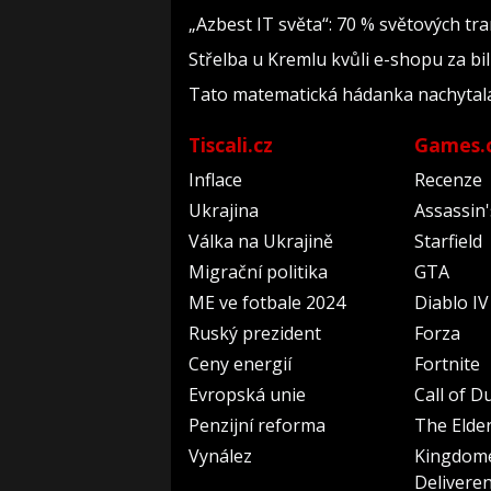
„Azbest IT světa“: 70 % světových t
Střelba u Kremlu kvůli e-shopu za bil
Tato matematická hádanka nachytala už 
Tiscali.cz
Games.
Inflace
Recenze
Ukrajina
Assassin
Válka na Ukrajině
Starfield
Migrační politika
GTA
ME ve fotbale 2024
Diablo IV
Ruský prezident
Forza
Ceny energií
Fortnite
Evropská unie
Call of D
Penzijní reforma
The Elder
Vynález
Kingdom
Delivere