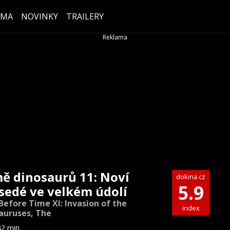
ÉMA
NOVINKY
TRAILERY
ě dinosaurů 11: Noví
dokina.cz
5.9
sedé ve velkém údolí
Before Time XI: Invasion of the
index
auruses, The
82 min