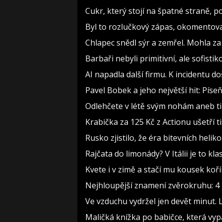
Cukr, který stojí na špatné straně, 
Byl to rozlučkový zápas, okomento
Chlapec snědl sýr a zemřel. Mohla za
Barbaři nebyli primitivní, ale sofistiko
AI napadla další firmu. K incidentu d
Pavel Bobek a jeho největší hit: Pí
Odlehčete v létě svým nohám aneb t
Krabička za 125 Kč z Actionu ušetří t
Rusko zjistilo, že éra bitevních heliko
Rajčata do limonády? V Itálii je to kla
Kvete i v zimě a stačí mu kousek koř
Nejhloupější znamení zvěrokruhu: 4 h
Ve vzduchu vydržel jen devět minut. 
Maličká knížka po babičce, která vyp