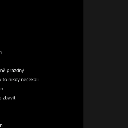
n
ěčně prázdný
ak to nikdy nečekali
ón
e zbavit
un