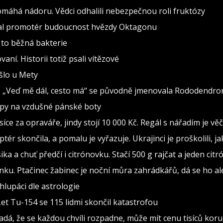
pomáhá nádoru. Vědci odhalili nebezpečnou roli fruktózy
val promotér budoucnost hvězdy Oktagonu
 to běžná bakterie
vaní. Historii totiž psali vítězové
ošlo u Mety
seň „Veď mě dál, cesto má“ se původně jmenovala Rododendro
ipy na vzdušné pánské boty
isíce za opraváře, jindy stojí 10 000 Kč. Regál s nářadím je v
ptér skončila, a pomalu je vyřazuje. Ukrajinci je proškolili, j
sika a chuť předčí i citrónovku. Stačí 500 g rajčat a jeden citr
ínku. Ptačinec žabinec je noční můra zahrádkářů, dá se ho al
lupáci dle astrologie
Let Tu-154 se 115 lidmi skončil katastrofou
adá, že se každou chvíli rozpadne, může mít cenu tisíců kor