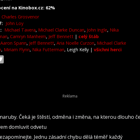
cení na Kinobox.cz: 62%
Charles Grosvenor
ř:
John Loy
:
Michael Tavera
,
Michael Clarke Duncan
,
John Ingle
,
Nika
rman
,
Camryn Manheim
,
Jeff Bennett
|
celý štáb
Aaron Spann
,
Jeff Bennett
,
Aria Noelle Curzon
,
Michael Clarke
n
,
Miriam Flynn
,
Nika Futterman
, Leigh Kelly
|
všichni herci
naruby. Čeká je štěstí, odměna i změna, na kterou dlouho č
ovem domluvit odvetu
nezapomínejte. Jednu zásadní chybu dělá téměř každý