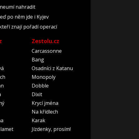
 neumí nahradit
teď po něm jde i Kyjev
kteří znají pořadí operací
z
Zestolu.cz
Carcassonne
Bang
vá
Osadníci z Katanu
ch
Monopoly
an
Dobble
a
Dixit
ný
Krycí jména
Na křídlech
na
Karak
lamet
Jízdenky, prosím!