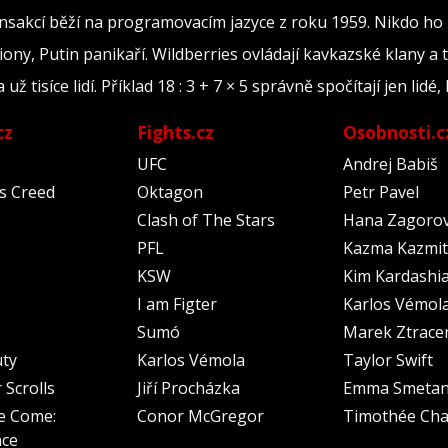
ransakcí běží na programovacím jazyce z roku 1959. Nikdo ho
iony, Putin panikaří. Wildberries ovládají kavkazské klany a 
tisíce lidí. Příklad 18 : 3 + 7 × 5 správně spočítají jen lidé, 
cz
Fights.cz
Osobnosti.c
UFC
Andrej Babiš
's Creed
Oktagon
Petr Pavel
Clash of The Stars
Hana Zagoro
PFL
Kazma Kazmit
KSW
Kim Kardashi
I am Figter
Karlos Vémol
Sumó
Marek Ztrace
uty
Karlos Vémola
Taylor Swift
 Scrolls
Jiří Procházka
Emma Smeta
e Come:
Conor McGregor
Timothée Cha
nce