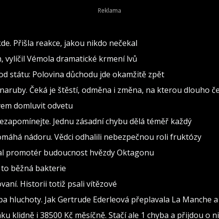
de. Přišla reakce, jakou nikdo nečekal
h, vylíčil Vémola dramatické krmení lvů
od státu: Polovina důchodu jde okamžitě zpět
naruby. Čeká je štěstí, odměna i změna, na kterou dlouho č
ovem domluvit odvetu
nezapomínejte. Jednu zásadní chybu dělá téměř každý
pomáhá nádoru. Vědci odhalili nebezpečnou roli fruktózy
val promotér budoucnost hvězdy Oktagonu
 to běžná bakterie
vaní. Historii totiž psali vítězové
ba hluchoty. Jak Gertrude Ederleová přeplavala La Manche a
 klidně i 38500 Kč měsíčně. Stačí ale 1 chyba a přijdou o ni