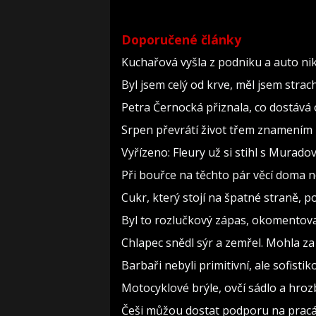
Doporučené články
Kuchařová vyšla z podniku a auto nik
Byl jsem celý od krve, měl jsem strac
Petra Černocká přiznala, co dostává 
Srpen převrátí život třem znamením 
Vyřízeno: Fleury už si stihl s Murad
Při bouřce na těchto pár věcí doma 
Cukr, který stojí na špatné straně, 
Byl to rozlučkový zápas, okomento
Chlapec snědl sýr a zemřel. Mohla za
Barbaři nebyli primitivní, ale sofistiko
Motocyklové brýle, ovčí sádlo a hroz
Češi můžou dostat podporu na pracáku