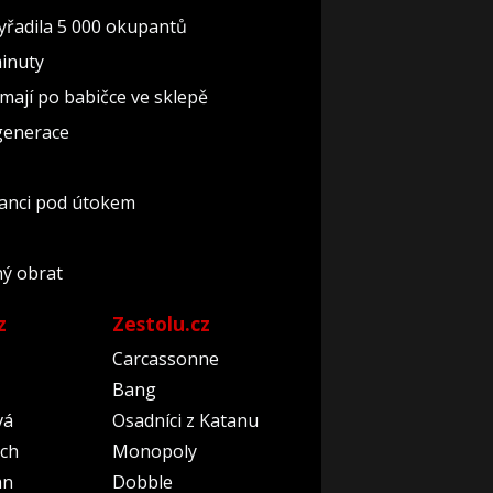
 vyřadila 5 000 okupantů
minuty
i mají po babičce ve sklepě
 generace
nanci pod útokem
ný obrat
z
Zestolu.cz
Carcassonne
Bang
vá
Osadníci z Katanu
ch
Monopoly
an
Dobble