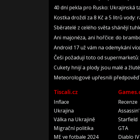
40 dní pekla pro Rusko: Ukrajinská ta
Kostka droždí za 8 Kč a 5 litrů vody: r
Sběratelé z celého světa shánějí tuhle
Ani majonéza, ani hořčice: do bramb
Android 17 už vám na odemykání více 
Češi požadují toto od supermarketů:
Cukety hnijí a plody jsou malé a žluté,
Meteorologové upřesnili předpověď n
Tiscali.cz
Games.
Inflace
Recenze
Ukrajina
Assassin
Válka na Ukrajině
Starfield
Migrační politika
GTA
ME ve fotbale 2024
Diablo IV