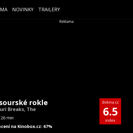
ÉMA
NOVINKY
TRAILERY
sourské rokle
dokina.cz
6.5
uri Breaks, The
126 min
index
cení na Kinobox.cz: 67%