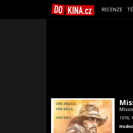
RECENZE
T
Mis
Misso
1976, 
Hodno