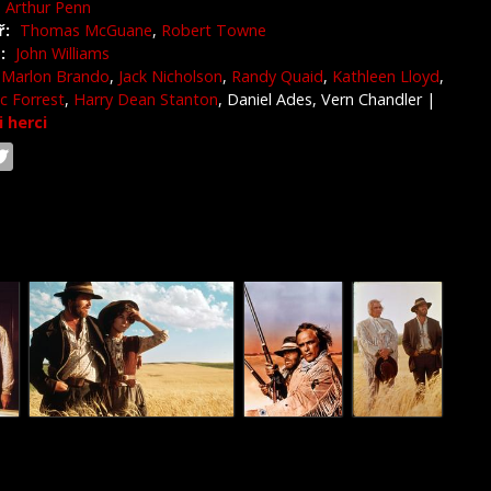
Arthur Penn
ř:
Thomas McGuane
,
Robert Towne
:
John Williams
Marlon Brando
,
Jack Nicholson
,
Randy Quaid
,
Kathleen Lloyd
,
c Forrest
,
Harry Dean Stanton
, Daniel Ades, Vern Chandler
|
i herci