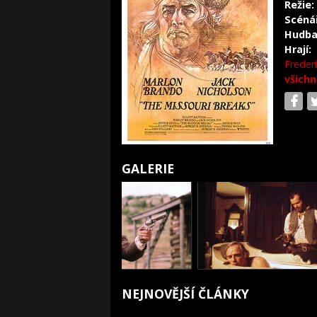
Režie:
Scéná
Hudba
Hrají:
Frederi
všichn
GALERIE
NEJNOVĚJŠÍ ČLÁNKY