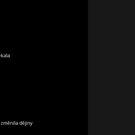
ekala
 změnila dějiny