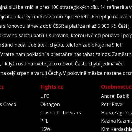
jná služba zničila přes 100 strategických cílů, 14 rafinerií a
ajčata, okurky i mrkev z toho žijí celé léto. Recept je na dvě 
 sifonovou láhev z dob ČSSR a platí za ni až 5 000 Kč. Češi j
orového salátu patří 1 surovina, kterou Němci používají po
šancí nedá. Uděláte-li chybu, telefon zablokuje na 9 let
 Vraťte nám pokladní a přestaňte nás tahat za nos. Zaměst
 i když rostlina kvete jako o život. Často chybí jediná věc
a celý srpen a varují Čechy. V polovině měsíce nastane drs
cz
Fights.cz
Osobnosti.c
UFC
Andrej Babiš
's Creed
Oktagon
Petr Pavel
Clash of The Stars
Hana Zagoro
PFL
Kazma Kazmit
KSW
Kim Kardashi