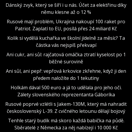
Dánský zvyk, který se šíří i u nás. Účet za elektřinu díky
němu klesne až o 12 %
Rusové mají problém, Ukrajina nakoupí 100 raket pro
Patriot. Zaplatí to EU, posílá přes 24 miliard Kč
Kolik si vydělá kuchařka ve školní jídelně za měsíc? Ta
částka vás nejspíš překvapí
Ani cukr, ani sůl: rajčatová omáčka ztratí kyselost po 1
běžné surovině
Ani sůl, ani pepř: vepřová krkovice zkřehne, když ji den
předem naložíte do 1 tekutiny
Holkám dával 500 euro a já to udělala pro jeho oči.
Zálety slovenského reprezentanta Gáboríka
Rusové poprvé vzlétli s Jakem-130M, který má nahradit
československý L-39. Z cvičného letounu dělají bojový
Tenhle starý budík má skoro každá babička na půdě.
Sběratelé z Německa za něj nabízejí i 10 000 Kč