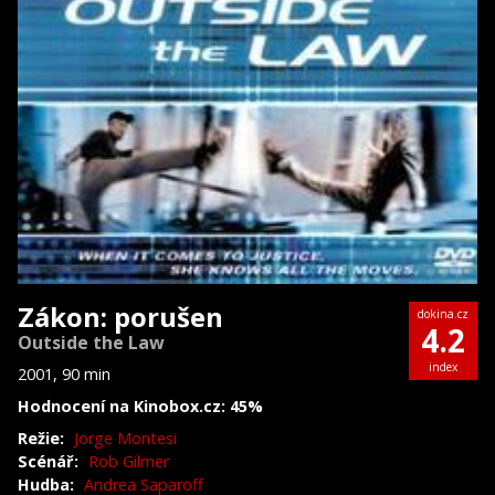
Zákon: porušen
dokina.cz
4.2
Outside the Law
index
2001, 90 min
Hodnocení na Kinobox.cz: 45%
Režie:
Jorge Montesi
Scénář:
Rob Gilmer
Hudba:
Andrea Saparoff