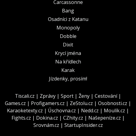
Carcassonne
Bang
Osadníci z Katanu
Monopoly
Dobble
Dixit
Krycí jména
Na křídlech
Karak
Jízdenky, prosím!
Tiscali.cz
|
Zprávy
|
Sport
|
Ženy
|
Cestování
|
Games.cz
|
Profigamers.cz
|
ZeStolu.cz
|
Osobnosti.cz
|
Karaoketexty.cz
|
Úschovna.cz
|
Nedd.cz
|
Moulík.cz
|
Fights.cz
|
Dokina.cz
|
CZhity.cz
|
Našepeníze.cz
|
Srovnám.cz
|
StartupInsider.cz