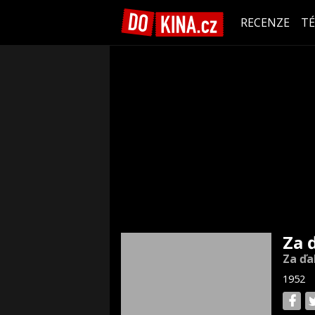
RECENZE
T
Za 
Za ďa
1952