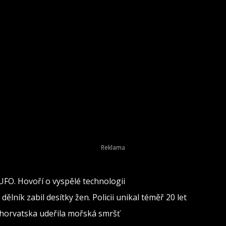
 UFO. Hovoří o vyspělé technologii
lník zabil desítky žen. Policii unikal téměř 20 let
 Chorvatska udeřila mořská smršť