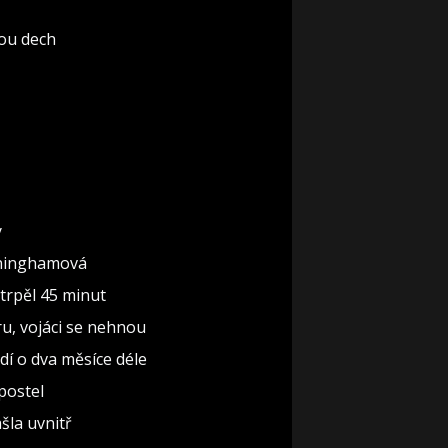
rou dech
y
nninghamová
 trpěl 45 minut
ru, vojáci se nehnou
dí o dva měsíce déle
 postel
ašla uvnitř