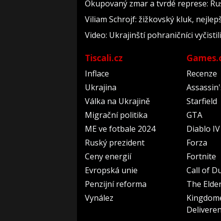
Okupovaný zmar a tvrdé represe: Rus
Viliam Schrojf: žižkovský kluk, nejlep
Video: Ukrajinští pohraničníci vyčist
Tiscali.cz
Games.
Inflace
Recenze
Ukrajina
Assassin
Válka na Ukrajině
Starfield
Migrační politika
GTA
ME ve fotbale 2024
Diablo IV
Ruský prezident
Forza
Ceny energií
Fortnite
Evropská unie
Call of D
Penzijní reforma
The Elder
Vynález
Kingdom
Delivere