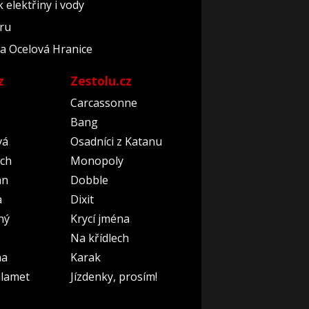
elektřiny i vody
éru
áda Ocelová Hranice
z
Zestolu.cz
Carcassonne
Bang
vá
Osadníci z Katanu
ch
Monopoly
an
Dobble
a
Dixit
ný
Krycí jména
Na křídlech
na
Karak
lamet
Jízdenky, prosím!