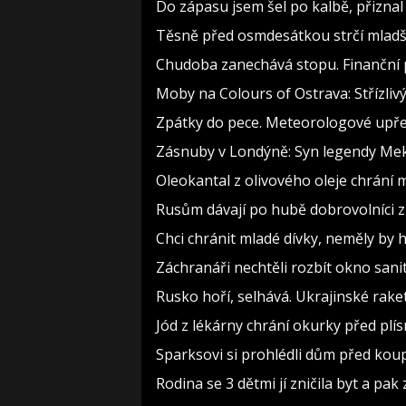
Do zápasu jsem šel po kalbě, přizn
Těsně před osmdesátkou strčí mladší
Chudoba zanechává stopu. Finanční p
Moby na Colours of Ostrava: Střízlivý
Zpátky do pece. Meteorologové upře
Zásnuby v Londýně: Syn legendy Meky
Oleokantal z olivového oleje chrání m
Rusům dávají po hubě dobrovolníci z 
Chci chránit mladé dívky, neměly b
Záchranáři nechtěli rozbít okno sanit
Rusko hoří, selhává. Ukrajinské raket
Jód z lékárny chrání okurky před plís
Sparksovi si prohlédli dům před koupí
Rodina se 3 dětmi jí zničila byt a pak