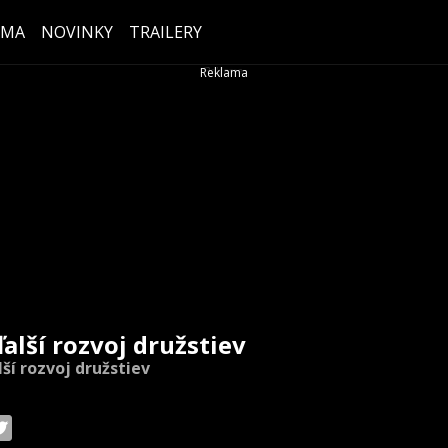
ÉMA
NOVINKY
TRAILERY
ďalší rozvoj družstiev
lší rozvoj družstiev