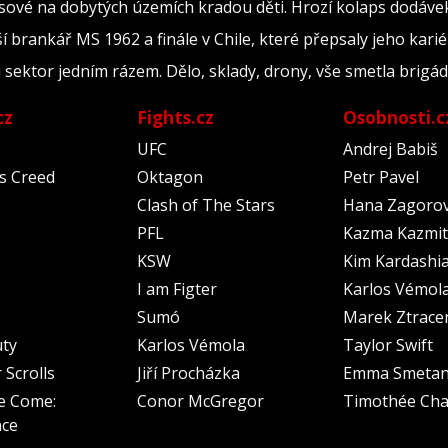
ové na dobytých územích kradou děti. Hrozí kolaps dodávek 
ší brankář MS 1962 a finále v Chile, které přepsaly jeho kari
ili sektor jedním rázem. Dělo, sklady, drony, vše smetla brig
cz
Fights.cz
Osobnosti.c
UFC
Andrej Babiš
's Creed
Oktagon
Petr Pavel
Clash of The Stars
Hana Zagoro
PFL
Kazma Kazmit
KSW
Kim Kardashi
I am Figter
Karlos Vémol
Sumó
Marek Ztrace
uty
Karlos Vémola
Taylor Swift
 Scrolls
Jiří Procházka
Emma Smeta
e Come:
Conor McGregor
Timothée Cha
nce