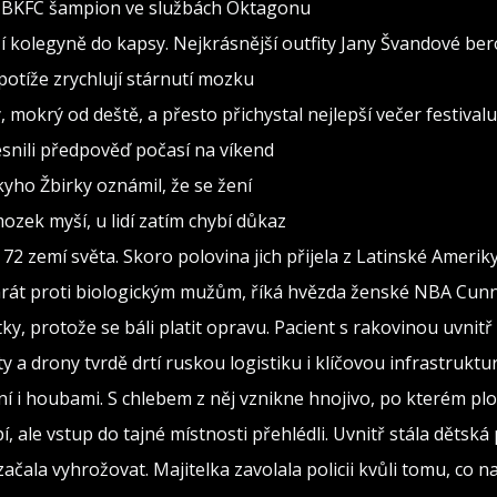
al BKFC šampion ve službách Oktagonu
 kolegyně do kapsy. Nejkrásnější outfity Jany Švandové be
otíže zrychlují stárnutí mozku
, mokrý od deště, a přesto přichystal nejlepší večer festivalu
snili předpověď počasí na víkend
ho Žbirky oznámil, že se žení
ozek myší, u lidí zatím chybí důkaz
72 zemí světa. Skoro polovina jich přijela z Latinské Amerik
y hrát proti biologickým mužům, říká hvězda ženské NBA Cu
ky, protože se báli platit opravu. Pacient s rakovinou uvnitř
y a drony tvrdě drtí ruskou logistiku i klíčovou infrastruktu
ní i houbami. S chlebem z něj vznikne hnojivo, po kterém plo
, ale vstup do tajné místnosti přehlédli. Uvnitř stála dětská
 začala vyhrožovat. Majitelka zavolala policii kvůli tomu, co n