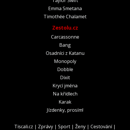
Taylor Swift
Emma Smetana
Timothée Chalamet
Zestolu.cz
Carcassonne
Bang
Osadníci z Katanu
Monopoly
Dobble
Dixit
Krycí jména
Na křídlech
Karak
Jízdenky, prosím!
Tiscali.cz
|
Zprávy
|
Sport
|
Ženy
|
Cestování
|