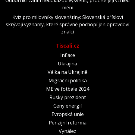
Odborníci zatím nedokážou vysvětlit, proč se její vzhled
mění
Kvíz pro milovníky slovenštiny: Slovenská přísloví
skrývají významy, které správně pochopí jen opravdoví
znalci
Tiscali.cz
Inflace
Ukrajina
Válka na Ukrajině
Migrační politika
ME ve fotbale 2024
Ruský prezident
Ceny energií
Evropská unie
Penzijní reforma
Vynález