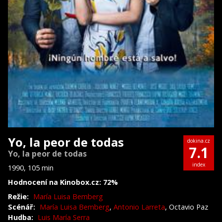
Yo, la peor de todas
dokina.cz
7.1
Yo, la peor de todas
index
1990, 105 min
Hodnocení na Kinobox.cz: 72%
Režie:
María Luisa Bemberg
Scénář:
María Luisa Bemberg
,
Antonio Larreta
, Octavio Paz
Hudba:
Luis María Serra