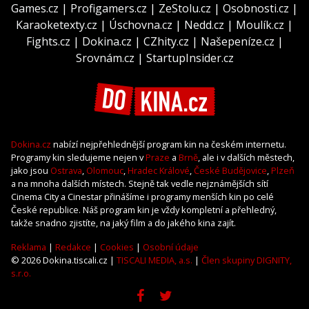
Games.cz
|
Profigamers.cz
|
ZeStolu.cz
|
Osobnosti.cz
|
Karaoketexty.cz
|
Úschovna.cz
|
Nedd.cz
|
Moulík.cz
|
Fights.cz
|
Dokina.cz
|
CZhity.cz
|
Našepeníze.cz
|
Srovnám.cz
|
StartupInsider.cz
Dokina.cz
nabízí nejpřehlednější program kin na českém internetu.
Programy kin sledujeme nejen v
Praze
a
Brně
, ale i v dalších městech,
jako jsou
Ostrava
,
Olomouc
,
Hradec Králové
,
České Budějovice
,
Plzeň
a na mnoha dalších místech. Stejně tak vedle nejznámějších sítí
Cinema City a Cinestar přinášíme i programy menších kin po celé
České republice. Náš program kin je vždy kompletní a přehledný,
takže snadno zjistíte, na jaký film a do jakého kina zajít.
Reklama
|
Redakce
|
Cookies
|
Osobní údaje
© 2026 Dokina.tiscali.cz |
TISCALI MEDIA, a.s.
|
Člen skupiny DIGNITY,
s.r.o.