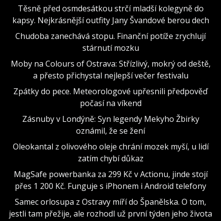
Těsně před osmdesátkou strčí mladší kolegyně do
kapsy. Nejkrásnější outfity Jany Švandové berou dech
Chudoba zanechává stopu. Finanční potíže zrychlují
stárnutí mozku
Moby na Colours of Ostrava: Střízlivý, mokrý od deště,
a přesto přichystal nejlepší večer festivalu
Zpátky do pece. Meteorologové upřesnili předpověď
počasí na víkend
Zásnuby v Londýně: Syn legendy Mekyho Žbirky
oznámil, že se žení
Oleokantal z olivového oleje chrání mozek myší, u lidí
zatím chybí důkaz
MagSafe powerbanka za 299 Kč v Actionu, jinde stojí
přes 1 200 Kč. Funguje s iPhonem i Android telefony
Samec orlosupa z Ostravy míří do Španělska. O tom,
jestli tam přežije, ale rozhodl už první týden jeho života