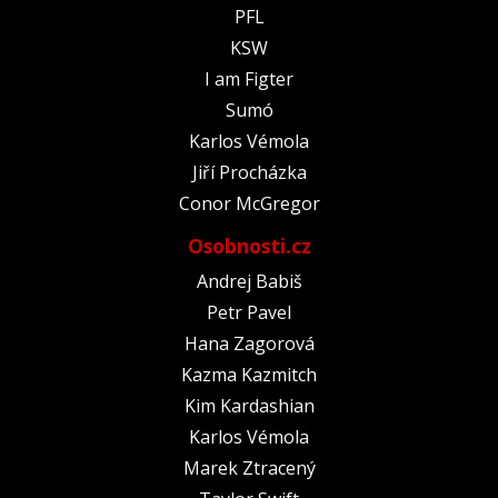
PFL
KSW
I am Figter
Sumó
Karlos Vémola
Jiří Procházka
Conor McGregor
Osobnosti.cz
Andrej Babiš
Petr Pavel
Hana Zagorová
Kazma Kazmitch
Kim Kardashian
Karlos Vémola
Marek Ztracený