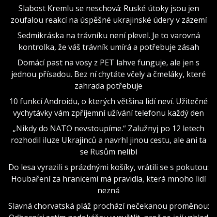
Slabost Kremlu se neschová: Ruské útoky jsou jen
zoufalou reakcí na úspěšné ukrajinské údery v zázemí
Sedmikráska na trávníku není plevel. Je to varovná
kontrolka, že váš trávník umírá a potřebuje zásah
Domácí past na vosy z PET lahve funguje, ale jen s
jednou přísadou. Bez ní chytáte včely a čmeláky, které
zahrada potřebuje
10 funkcí Androidu, o kterých většina lidí neví. Užitečné
vychytávky vám zpříjemní užívání telefonu každý den
„Nikdy do NATO nevstoupíme.“ Zalužnyj po 12 letech
rozhodil iluze Ukrajinců a navrhl jinou cestu, ale ani ta
se Rusům nelíbí
Do lesa vyrazili s prázdnými košíky, vrátili se s pokutou:
Houbaření za hranicemi má pravidla, která mnoho lidí
nezná
Slavná chorvatská pláž prochází nečekanou proměnou: