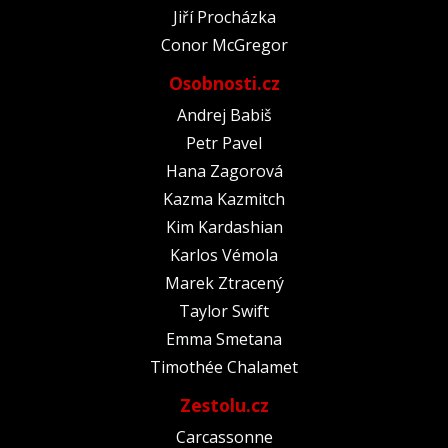
Jiří Procházka
Conor McGregor
Osobnosti.cz
Andrej Babiš
Petr Pavel
Hana Zagorová
Kazma Kazmitch
Kim Kardashian
Karlos Vémola
Marek Ztracený
Taylor Swift
Emma Smetana
Timothée Chalamet
Zestolu.cz
Carcassonne