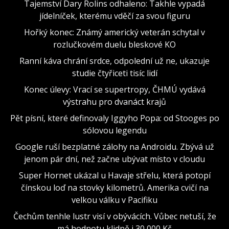
Tajemství Dary Rolins odhaleno: Takhle vypadá
jídelníček, kterému vděčí za svou figuru
Hořký konec: Známý americký veterán schytal v
rozlučkovém duelu bleskové KO
Ranní káva chrání srdce, odpolední už ne, ukazuje
studie čtyřiceti tisíc lidí
Konec úlevy: Vrací se supertropy, ČHMÚ vydává
výstrahu pro dvanáct krajů
Pět písní, které definovaly Iggyho Popa: od Stooges po
sólovou legendu
Google ruší bezplatné zálohy na Androidu. Zbývá už
jenom pár dní, než začne ubývat místo v cloudu
Super Hornet ukázal u Havaje střelu, která potopí
čínskou loď na stovky kilometrů. Amerika cvičí na
velkou válku v Pacifiku
Čechům tenhle lustr visí v obývácích. Vůbec netuší, že
má hodnotu klidně i 30 000 Kč