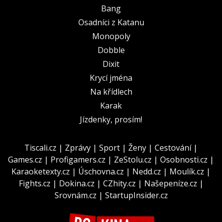
Bang
Osadníci z Katanu
Monopoly
Dobble
Dixit
Krycí jména
Na křídlech
Karak
Jízdenky, prosím!
Tiscali.cz
|
Zprávy
|
Sport
|
Ženy
|
Cestování
|
Games.cz
|
Profigamers.cz
|
ZeStolu.cz
|
Osobnosti.cz
|
Karaoketexty.cz
|
Úschovna.cz
|
Nedd.cz
|
Moulík.cz
|
Fights.cz
|
Dokina.cz
|
CZhity.cz
|
Našepeníze.cz
|
Srovnám.cz
|
StartupInsider.cz