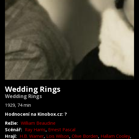
Wedding Rings
Wedding Rings
1929, 74 min
Hodnocení na Kinobox.cz: ?
Režie:
William Beaudine
Scénář:
Ray Harris
,
Ernest Pascal
Hrají:
H.B. Warner
,
Lois Wilson
,
Olive Borden
,
Hallam Cooley
,