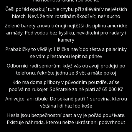
Češi pořád opakují tuhle chybu při zálévání v největších
hicech. Neví, že tím rostlinám škodí víc, než sucho
Zelené barety znovu trénují nejtěžší disciplínu americké
armády: Pod vodou bez kyslíku, neviditelní pro radary i
kamery
Prababičky to věděly: 1 lžička navíc do těsta a palačinky
se vám přestanou lepit na pánev
Odborníci radí seniorům: když vás otravují prodejci po
telefonu, řekněte jednu ze 3 vět a máte pokoj
Kdo má doma příbory v původním pouzdře, ať se
podívá na rukojeť. Sběratelé za ně platí až 65 000 Kč
Ani vejce, ani cibule. Do sekané patří 1 surovina, kterou
většina lidí hází do koše
Hesla jsou bezpečnostní past a vy je pořád používáte.
Existuje náhrada, kterou nelze ukrást ani podvrhnout