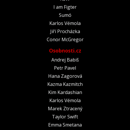
I am Figter
Sumó
Karlos Vémola
Jiří Procházka
Conor McGregor
Osobnosti.cz
Andrej Babiš
Petr Pavel
Hana Zagorová
Kazma Kazmitch
Kim Kardashian
Karlos Vémola
Marek Ztracený
Taylor Swift
Emma Smetana