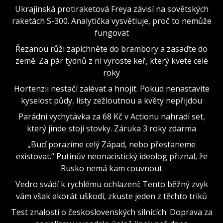
Ukrajinská protiraketová Freya závisí na sovětských
raketách S-300. Analytička vysvětluje, proč to nemůže
fungovat
Řezanou růži zapíchněte do brambory a zasaďte do
země. Za pár týdnů z ní vyroste keř, který kvete celé
roky
Hortenzii nestačí zalévat a hnojit. Pokud nenastavíte
kyselost půdy, listy zežloutnou a květy nepřijdou
Parádní vychytávka za 68 Kč v Actionu nahradí set,
který jinde stojí stovky. Záruka 3 roky zdarma
„Buď porazíme celý Západ, nebo přestaneme
existovat.“ Putinův neonacistický ideolog přiznal, že
Rusko nemá kam couvnout
Vedro svádí k rychlému ochlazení: Tento běžný zvyk
vám však akorát uškodí, zkuste jeden z těchto triků
Test znalostí o československých silnicích: Doprava za