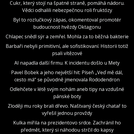
Cukr, který stojí na špatné straně, pomáhá nádoru.
Vědci odhalili nebezpečnou roli fruktózy
Byl to rozlučkový zápas, okomentoval promotér
budoucnost hvězdy Oktagonu
Chlapec snědl sýr a zemřel. Mohla za to běžná bakterie
Barbaři nebyli primitivní, ale sofistikovaní. Historii totiž
psali vítězové
AI napadla další firmu. K incidentu došlo u Mety
Pavel Bobek a jeho největší hit: Píseň „Veď mě dál,
cesto má“ se původně jmenovala Rododendron
Odlehčete v létě svým nohám aneb tipy na vzdušné
pánské boty
Zloději mu roky brali dřevo. Naštvaný český chatař to
vyřešil jednou provždy
Kulka mířila na prezidentovo srdce. Zachránil ho
předmět, který si náhodou strčil do kapsy