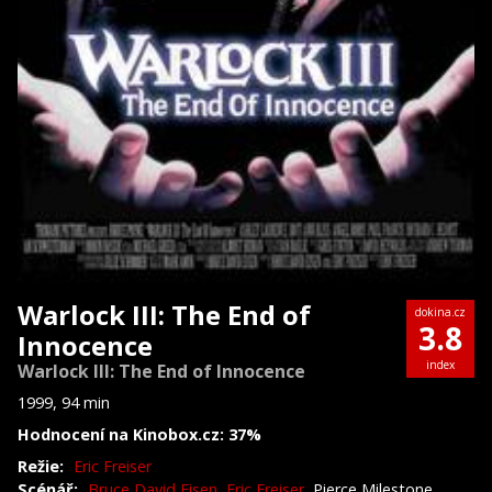
Warlock III: The End of
dokina.cz
3.8
Innocence
index
Warlock III: The End of Innocence
1999, 94 min
Hodnocení na Kinobox.cz: 37%
Režie:
Eric Freiser
Scénář:
Bruce David Eisen
,
Eric Freiser
, Pierce Milestone,