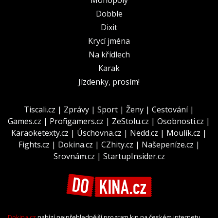
Dobble
Dixit
Krycí jména
Na křídlech
Karak
Jízdenky, prosím!
Tiscali.cz
|
Zprávy
|
Sport
|
Ženy
|
Cestování
|
Games.cz
|
Profigamers.cz
|
ZeStolu.cz
|
Osobnosti.cz
|
Karaoketexty.cz
|
Úschovna.cz
|
Nedd.cz
|
Moulík.cz
|
Fights.cz
|
Dokina.cz
|
CZhity.cz
|
Našepeníze.cz
|
Srovnám.cz
|
StartupInsider.cz
Dokina.cz
nabízí nejpřehlednější program kin na českém internetu.