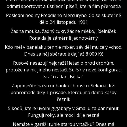
odmítl sportovat a ústřední píseň, která film přerostla
Poslední hodiny Freddieho Mercuryho: Co se skutečně
dělo 24. listopadu 1991
Žádná mouka, žádný cukr, žádné mléko, jídelníček
Ronalda je záměrně jednotvárný
Kdo měl v paneláku tenhle mixér, záviděl mu celý vchod.
Dnes za něj sběratelé dají až 8 000 Kč
Rusové nasazují nejdražší letadlo proti dronům,
protože na nic jiného nestačí. Su-57 v nové konfiguraci
stačí radar „Bělka“
Zapomeňte na strouhanku i housku. Sekaná drží
pohromadě díky 1 přísadě, kterou má doma každý
řezník
5 kódů, které uvolní gigabajty v Gmailu za pár minut.
Fungují roky, ale moc lidí je nezná
Nemáte v garáži tuhle starou vrtačku? Dnes má