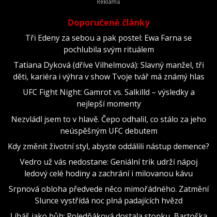
Doporučené články
Tři Edeny za sebou a pak postel: Ewa Farna se
pochlubila svým rituálem
Tatiana Dyková (dříve Vilhelmová): Slavný manžel, tři
děti, kariéra i výhra v show Tvoje tvář má známý hlas
UFC Fight Night: Gamrot vs. Salkilld – výsledky a
nejlepší momenty
Nezvládl jsem to v hlavě. Čepo odhalil, co stálo za jeho
neúspěšným UFC debutem
Kdy změnit životní styl, abyste oddálili nástup demence?
Vedro už vás nedostane: Geniální trik udrží nápoj
ledový celé hodiny a zachrání i milovanou kávu
Srpnová obloha předvede něco mimořádného. Zatmění
Slunce vystřídá noc plná padajících hvězd
Líbáš jako bůh: Poledňáková dostala stopku, Bartoška