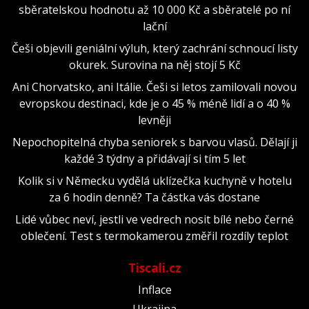
sběratelskou hodnotu až 10 000 Kč a sběratelé po ní
lační
Češi objevili geniální výluh, který zachrání schnoucí listy
okurek. Surovina na něj stojí 5 Kč
Ani Chorvatsko, ani Itálie. Češi si letos zamilovali novou
evropskou destinaci, kde je o 45 % méně lidí a o 40 %
levněji
Nepochopitelná chyba seniorek s barvou vlasů. Dělají ji
každé 3 týdny a přidávají si tím 5 let
Kolik si v Německu vydělá uklízečka kuchyně v hotelu
za 6 hodin denně? Ta částka vás dostane
Lidé vůbec neví, jestli ve vedrech nosit bílé nebo černé
oblečení. Test s termokamerou změřil rozdíly teplot
Tiscali.cz
Inflace
Ukrajina