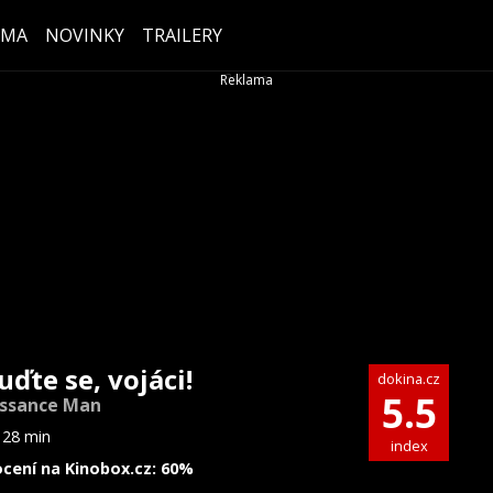
ÉMA
NOVINKY
TRAILERY
uďte se, vojáci!
dokina.cz
5.5
ssance Man
128 min
index
cení na Kinobox.cz: 60%