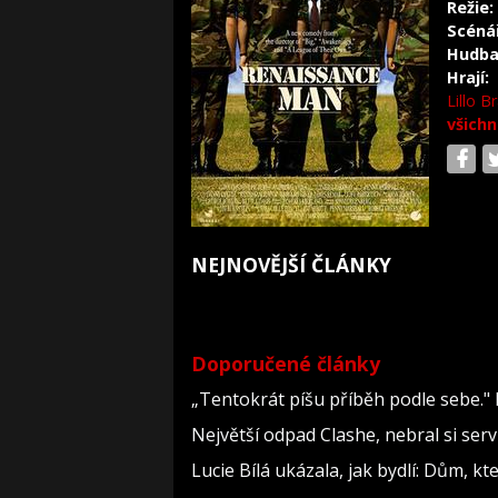
Režie:
Scéná
Hudba
Hrají:
Lillo B
všichn
NEJNOVĚJŠÍ ČLÁNKY
Doporučené články
„Tentokrát píšu příběh podle sebe."
Největší odpad Clashe, nebral si ser
Lucie Bílá ukázala, jak bydlí: Dům, kt