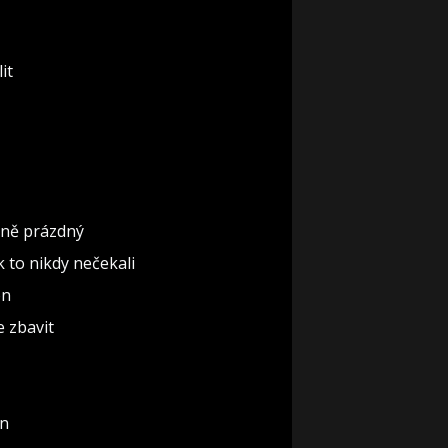
it
ěčně prázdný
ak to nikdy nečekali
ón
e zbavit
un