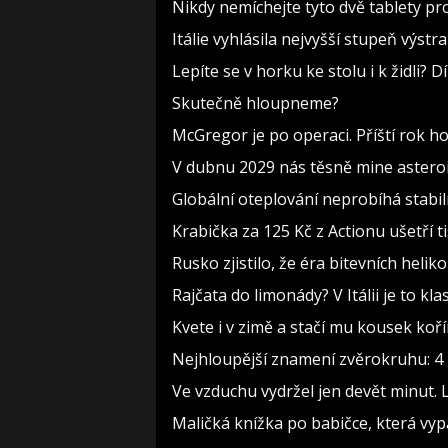
Nikdy nemíchejte tyto dvě tablety pr
Itálie vyhlásila nejvyšší stupeň výst
Lepíte se v horku ke stolu i k židli?
Skutečně hloupneme?
McGregor je po operaci. Příští rok h
V dubnu 2029 nás těsně mine asteroi
Globální oteplování neprobíhá stabilně
Krabička za 125 Kč z Actionu ušetří t
Rusko zjistilo, že éra bitevních heliko
Rajčata do limonády? V Itálii je to kla
Kvete i v zimě a stačí mu kousek koř
Nejhloupější znamení zvěrokruhu: 4 h
Ve vzduchu vydržel jen devět minut. 
Maličká knížka po babičce, která vyp