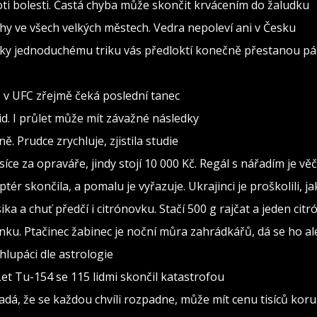
oti bolesti. Častá chyba může skončit krvácením do žaludku
rahy ve všech velkých městech. Vedra nepoleví ani v Česku
 Díky jednoduchému triku vás předloktí konečně přestanou pál
o v UFC zřejmě čeká poslední tanec
d. I průlet může mít závažné následky
. Prudce zrychluje, zjistila studie
isíce za opraváře, jindy stojí 10 000 Kč. Regál s nářadím je v
ptér skončila, a pomalu je vyřazuje. Ukrajinci je proškolili, j
sika a chuť předčí i citrónovku. Stačí 500 g rajčat a jeden citr
ínku. Ptačinec žabinec je noční můra zahrádkářů, dá se ho al
lupáci dle astrologie
Let Tu-154 se 115 lidmi skončil katastrofou
adá, že se každou chvíli rozpadne, může mít cenu tisíců kor