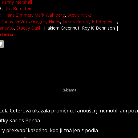
Penny Marshall
ř:
Jim Burnstein
:
Hans Zimmer
,
Mark Wahlberg
,
Stevie Nicks
Danny DeVito
,
Gregory Hines
,
James Remar
,
Ed Begley Jr.
,
rancato
,
Stacey Dash
, Hakiem Greenhut, Roy K. Dennison
|
i herci
 Lela Ceterová ukázala proměnu, fanoušci ji nemohli ani poz
vítky Karlos Benda
erý překvapí každého, kdo ji zná jen z pódia