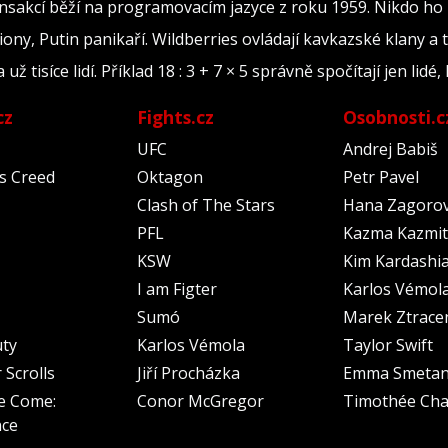
ransakcí běží na programovacím jazyce z roku 1959. Nikdo ho
iony, Putin panikaří. Wildberries ovládají kavkazské klany a 
tisíce lidí. Příklad 18 : 3 + 7 × 5 správně spočítají jen lidé, 
cz
Fights.cz
Osobnosti.c
UFC
Andrej Babiš
's Creed
Oktagon
Petr Pavel
Clash of The Stars
Hana Zagoro
PFL
Kazma Kazmit
KSW
Kim Kardashi
I am Figter
Karlos Vémol
Sumó
Marek Ztrace
uty
Karlos Vémola
Taylor Swift
 Scrolls
Jiří Procházka
Emma Smeta
e Come:
Conor McGregor
Timothée Cha
nce