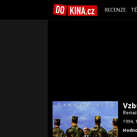
RECENZE
T
Vzb
Renai
1994, 
Hodno