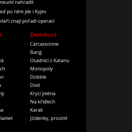
 neumí nahradit
teď po něm jde i Kyjev
kteří znají pořadí operací
z
Zestolu.cz
Carcassonne
Bang
vá
Osadníci z Katanu
ch
Monopoly
an
Dobble
a
Dixit
ný
Krycí jména
Na křídlech
na
Karak
lamet
Jízdenky, prosím!