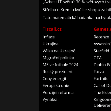
„Azbest IT světa“: 70 % světových t
Střelba u Kremlu kvůli e-shopu za bil
Tato matematická hádanka nachytala už 
Tiscali.cz
Games.
Inflace
Recenze
Ukrajina
Assassin
Válka na Ukrajině
Starfield
Migrační politika
GTA
ME ve fotbale 2024
Diablo IV
Ruský prezident
Forza
Ceny energií
Fortnite
Evropská unie
Call of D
Penzijní reforma
The Elder
Vynález
Kingdom
Delivere