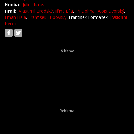
Hudba:
Julius Kalas
Hrají:
Vlastimil Brodský
,
Jiřina Bílá
,
Jiří Dohnal
,
Alois Dvorský
,
Eman Fiala
,
František Filipovský
, Frantisek Formánek
|
všichni
herci