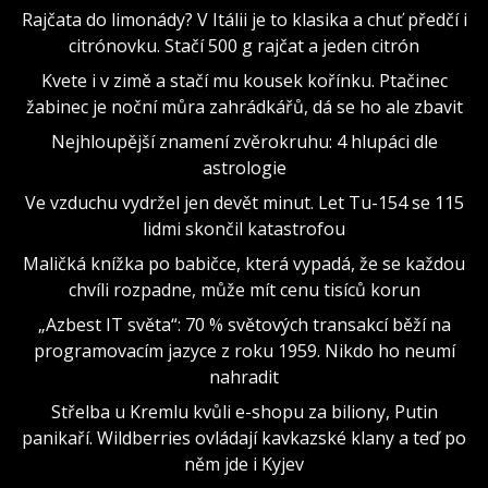
Rajčata do limonády? V Itálii je to klasika a chuť předčí i
citrónovku. Stačí 500 g rajčat a jeden citrón
Kvete i v zimě a stačí mu kousek kořínku. Ptačinec
žabinec je noční můra zahrádkářů, dá se ho ale zbavit
Nejhloupější znamení zvěrokruhu: 4 hlupáci dle
astrologie
Ve vzduchu vydržel jen devět minut. Let Tu-154 se 115
lidmi skončil katastrofou
Maličká knížka po babičce, která vypadá, že se každou
chvíli rozpadne, může mít cenu tisíců korun
„Azbest IT světa“: 70 % světových transakcí běží na
programovacím jazyce z roku 1959. Nikdo ho neumí
nahradit
Střelba u Kremlu kvůli e-shopu za biliony, Putin
panikaří. Wildberries ovládají kavkazské klany a teď po
něm jde i Kyjev