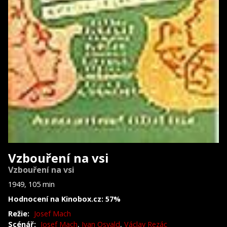
Vzbouření na vsi
Vzbouření na vsi
1949, 105 min
Hodnocení na Kinobox.cz: 57%
Režie:
Josef Mach
Scénář:
Josef Mach
,
Ivan Osvald
,
Václav Rezác