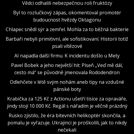
Vědci odhalili nebezpečnou roli fruktózy
Byl to rozlučkový zápas, okomentoval promotér
budoucnost hvězdy Oktagonu
Chlapec snědl sýr a zemřel. Mohla za to běžná bakterie
Barbaři nebyli primitivní, ale sofistikovaní. Historii totiž
psali vítězové
AI napadla další firmu. K incidentu došlo u Mety
Pavel Bobek a jeho největší hit: Píseň „Veď mě dál,
cesto má“ se původně jmenovala Rododendron
Odlehčete v létě svým nohám aneb tipy na vzdušné
pánské boty
Krabička za 125 Kč z Actionu ušetří tisíce za opraváře,
jindy stojí 10 000 Kč. Regál s nářadím je věčně prázdný
Rusko zjistilo, že éra bitevních helikoptér skončila, a
pomalu je vyřazuje. Ukrajinci je proškolili, jak to nikdy
nečekali