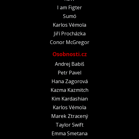
I am Figter
Sumó
Karlos Vémola
Jiří Procházka
Conor McGregor
Osobnosti.cz
Andrej Babiš
Petr Pavel
Hana Zagorová
Kazma Kazmitch
Kim Kardashian
Karlos Vémola
Marek Ztracený
Taylor Swift
Emma Smetana