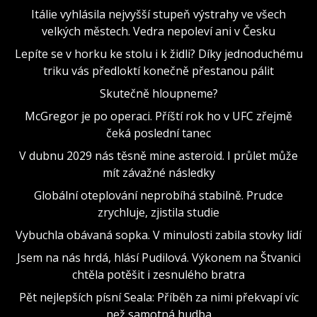
Itálie vyhlásila nejvyšší stupeň výstrahy ve všech
velkých městech. Vedra nepoleví ani v Česku
Lepíte se v horku ke stolu i k židli? Díky jednoduchému
triku vás předloktí konečně přestanou pálit
Skutečně hloupneme?
McGregor je po operaci. Příští rok ho v UFC zřejmě
čeká poslední tanec
V dubnu 2029 nás těsně mine asteroid. I průlet může
mít závažné následky
Globální oteplování neprobíhá stabilně. Prudce
zrychluje, zjistila studie
Vybuchla obávaná sopka. V minulosti zabila stovky lidí
Jsem na nás hrdá, hlásí Pudilová. Výkonem na Štvanici
chtěla potěšit i zesnulého bratra
Pět nejlepších písní Seala: Příběh za nimi překvapí víc
než samotná hudba