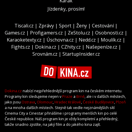
Karak
Jízdenky, prosím!
Tiscali.cz
|
Zprávy
|
Sport
|
Ženy
|
Cestování
|
Games.cz
|
Profigamers.cz
|
ZeStolu.cz
|
Osobnosti.cz
|
Karaoketexty.cz
|
Úschovna.cz
|
Nedd.cz
|
Moulík.cz
|
Fights.cz
|
Dokina.cz
|
CZhity.cz
|
Našepeníze.cz
|
Srovnám.cz
|
StartupInsider.cz
Dokina.cz
nabízí nejpřehlednější program kin na českém internetu.
Programy kin sledujeme nejen v
Praze
a
Brně
, ale i v dalších městech,
jako jsou
Ostrava
,
Olomouc
,
Hradec Králové
,
České Budějovice
,
Plzeň
a na mnoha dalších místech. Stejně tak vedle nejznámějších sítí
Cinema City a Cinestar přinášíme i programy menších kin po celé
České republice. Náš program kin je vždy kompletní a přehledný,
takže snadno zjistíte, na jaký film a do jakého kina zajít.