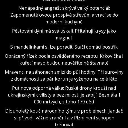
Nenápadný angrešt skrývá velký potenciál:
Zapomenuté ovoce prospívá střevům a vrací se do
moderní kuchyně
Pěstování dýní má svá úskalí. Přitahují krysy jako
magnet
S mandelinkami si lze poradit. Stačí domácí postřik
Obrácený řízek podle osvědčeného receptu: Krkovička i
kuřecí maso budou neuvěřitelně šťavnaté
Mravenci na záhonech zmizí do půl hodiny. Tři suroviny
z domácnosti za pár korun je vyženou na celé léto
Putinova odporná válka: Ruské drony krouží nad
ukrajinskými civilisty a bez milosti je zabíjí. Bezmála 1
000 mrtvých, z toho 179 dětí
Dlouholetý kouč národního týmu v problémech. Jandač
si přivodil vážné zranění a v Plzni není schopen
trénovat