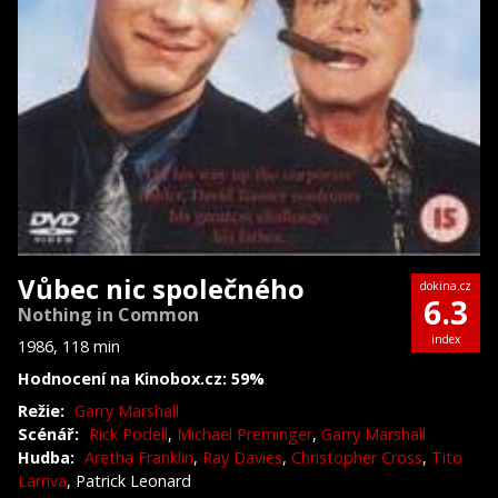
Vůbec nic společného
dokina.cz
6.3
Nothing in Common
index
1986, 118 min
Hodnocení na Kinobox.cz: 59%
Režie:
Garry Marshall
Scénář:
Rick Podell
,
Michael Preminger
,
Garry Marshall
Hudba:
Aretha Franklin
,
Ray Davies
,
Christopher Cross
,
Tito
Larriva
, Patrick Leonard