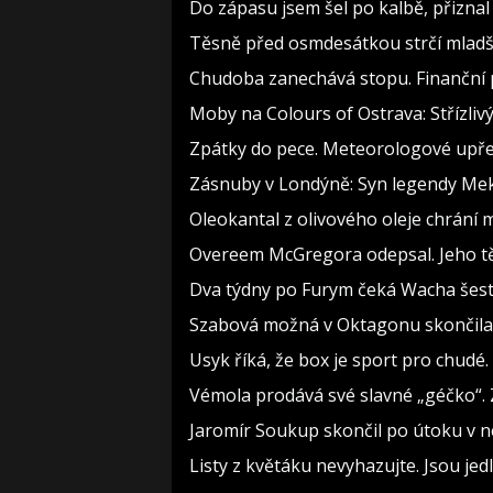
Do zápasu jsem šel po kalbě, přizn
Těsně před osmdesátkou strčí mladší
Chudoba zanechává stopu. Finanční p
Moby na Colours of Ostrava: Střízlivý
Zpátky do pece. Meteorologové upře
Zásnuby v Londýně: Syn legendy Meky
Oleokantal z olivového oleje chrání m
Overeem McGregora odepsal. Jeho těl
Dva týdny po Furym čeká Wacha šest 
Szabová možná v Oktagonu skončila. 
Usyk říká, že box je sport pro chudé.
Vémola prodává své slavné „géčko“. 
Jaromír Soukup skončil po útoku v ne
Listy z květáku nevyhazujte. Jsou jedl