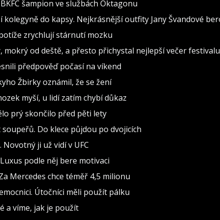
al BKFC šampion ve službách Oktagonu
 kolegyně do kapsy. Nejkrásnější outfity Jany Švandové be
otíže zrychlují stárnutí mozku
, mokrý od deště, a přesto přichystal nejlepší večer festivalu
snili předpověď počasí na víkend
ho Žbirky oznámil, že se žení
ozek myší, u lidí zatím chybí důkaz
o prý skončilo před pěti lety
soupeřů. Do klece půjdou po dvojicích
Novotný ji už vidí v UFC
 Luxus podle něj bere motivaci
Za Mercedes chce téměř 4,5 milionu
mocnici. Útočníci měli použít pálku
é a víme, jak je použít