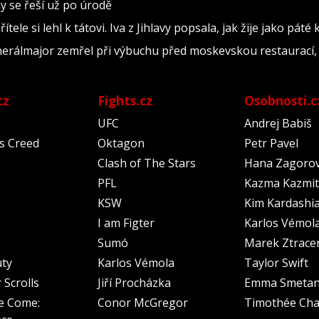
y se řeší už po úrodě
tele si lehl k tátovi. Iva z Jihlavy popsala, jak žije jako páté
nerálmajor zemřel při výbuchu před moskevskou restaurací, 
cz
Fights.cz
Osobnosti.c
UFC
Andrej Babiš
's Creed
Oktagon
Petr Pavel
Clash of The Stars
Hana Zagoro
PFL
Kazma Kazmit
KSW
Kim Kardashi
I am Figter
Karlos Vémol
Sumó
Marek Ztrace
uty
Karlos Vémola
Taylor Swift
 Scrolls
Jiří Procházka
Emma Smeta
e Come:
Conor McGregor
Timothée Cha