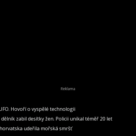
 UFO. Hovoří o vyspělé technologii
lník zabil desítky žen. Policii unikal téměř 20 let
 Chorvatska udeřila mořská smršť