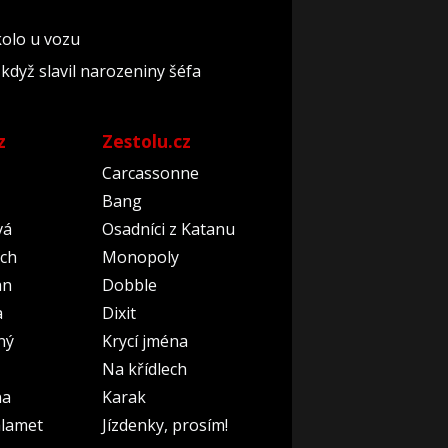
 kolo u vozu
když slavil narozeniny šéfa
z
Zestolu.cz
Carcassonne
Bang
vá
Osadníci z Katanu
ch
Monopoly
an
Dobble
a
Dixit
ný
Krycí jména
Na křídlech
na
Karak
lamet
Jízdenky, prosím!