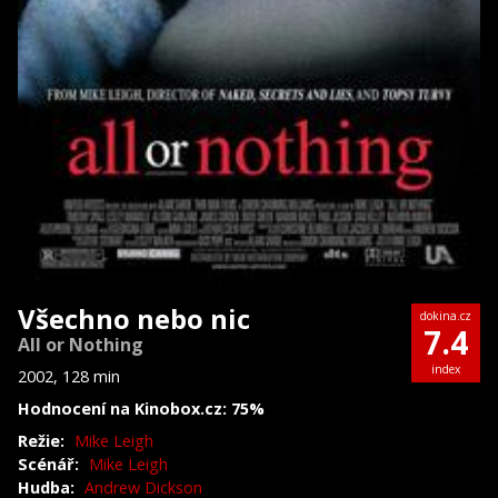
Všechno nebo nic
dokina.cz
7.4
All or Nothing
index
2002, 128 min
Hodnocení na Kinobox.cz: 75%
Režie:
Mike Leigh
Scénář:
Mike Leigh
Hudba:
Andrew Dickson