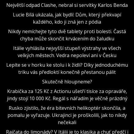
Největší odpad Clashe, nebral si servítky Karlos Benda
Lucie Bílá ukázala, jak bydlí: Dům, který překvapí
každého, kdo ji zná jen z pódia
Nikdy nemíchejte tyto dvě tablety proti bolesti. Častá
chyba může skončit krvácením do žaludku
Itálie vyhlásila nejvyšší stupeň výstrahy ve všech
velkých městech. Vedra nepoleví ani v Česku
Lepíte se v horku ke stolu i k židli? Díky jednoduchému
triku vás předloktí konečně přestanou pálit
Skutečně hloupneme?
Krabička za 125 Kč z Actionu ušetří tisíce za opraváře,
jindy stojí 10 000 Kč. Regál s nářadím je věčně prázdný
Rusko zjistilo, že éra bitevních helikoptér skončila, a
pomalu je vyřazuje. Ukrajinci je proškolili, jak to nikdy
nečekali
Rajčata do limonády? V Itálii je to klasika a chuť předčí i