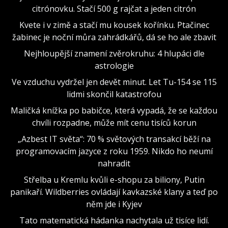
citrónovku. Stačí 500 g rajčat a jeden citrón
Kvete i v zimě a stačí mu kousek kořínku. Ptačinec
žabinec je noční můra zahrádkářů, dá se ho ale zbavit
Nejhloupější znamení zvěrokruhu: 4 hlupáci dle
astrologie
Ve vzduchu vydržel jen devět minut. Let Tu-154 se 115
lidmi skončil katastrofou
Maličká knížka po babičce, která vypadá, že se každou
chvíli rozpadne, může mít cenu tisíců korun
„Azbest IT světa“: 70 % světových transakcí běží na
programovacím jazyce z roku 1959. Nikdo ho neumí
nahradit
Střelba u Kremlu kvůli e-shopu za biliony, Putin
panikaří. Wildberries ovládají kavkazské klany a teď po
něm jde i Kyjev
Tato matematická hádanka nachytala už tisíce lidí.