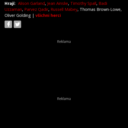
Hrají:
Alison Garland
,
Jean Ainslie
,
Timothy Spall
,
Badi
Uzzaman
,
Parvez Qadir
,
Russell Mabey
, Thomas Brown-Lowe,
Oliver Golding
|
všichni herci