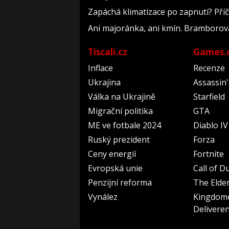
Zapáchá klimatizace po zapnutí? Příči
Ani majoránka, ani kmín. Bramborová 
Tiscali.cz
Games.
Inflace
Recenze
Ukrajina
Assassin
Válka na Ukrajině
Starfield
Migrační politika
GTA
ME ve fotbale 2024
Diablo IV
Ruský prezident
Forza
Ceny energií
Fortnite
Evropská unie
Call of D
Penzijní reforma
The Elder
Vynález
Kingdom
Delivere