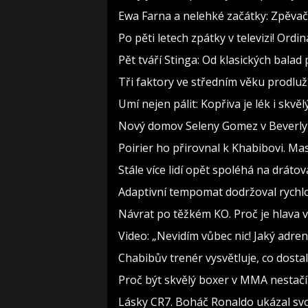
Ewa Farna a nelehké začátky: Zpěvačce
Po pěti letech zpátky v televizi! Ord
Pět tváří Stinga: Od klasických bala
Tři faktory ve středním věku prodlužu
Umí nejen pálit: Kopřiva je lék i skv
Nový domov Seleny Gomez v Beverly Hi
Poirier ho přirovnal k Khabibovi. M
Stále více lidí opět spoléhá na drát
Adaptivní tempomat dodržoval rychlos
Návrat po těžkém KO. Proč je hlava v
Video: „Nevidím vůbec nic! Jaký adren
Chabibův trenér vysvětluje, co dost
Proč být skvělý boxer v MMA nestač
Lásky CR7. Boháč Ronaldo ukázal svo