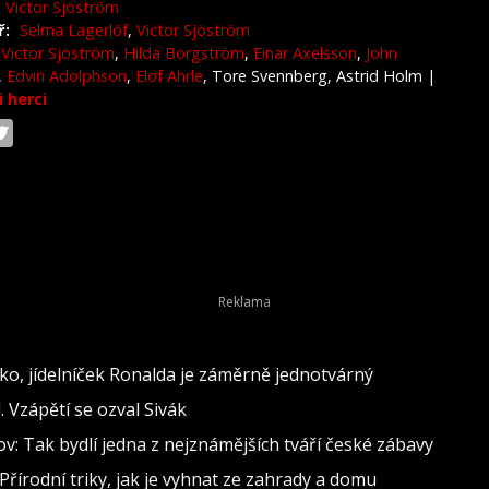
Victor Sjöström
ř:
Selma Lagerlöf
,
Victor Sjöström
Victor Sjöström
,
Hilda Borgström
,
Einar Axelsson
,
John
,
Edvin Adolphson
,
Elof Ahrle
, Tore Svennberg, Astrid Holm
|
i herci
o, jídelníček Ronalda je záměrně jednotvárný
 Vzápětí se ozval Sivák
: Tak bydlí jedna z nejznámějších tváří české zábavy
Přírodní triky, jak je vyhnat ze zahrady a domu