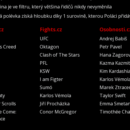
na je ve filtru, který většina řidičů nikdy nevyměnila
polévka získá hloubku díky 1 surovině, kterou Poláci přidáv
cz
Fights.cz
Osobnosti.c
UFC
Andrej Babiš
's Creed
Oktagon
Petr Pavel
Clash of The Stars
Hana Zagoro
PFL
Kazma Kazmit
KSW
Kim Kardashi
I am Figter
Karlos Vémol
Sumó
Marek Ztrace
uty
Karlos Vémola
Taylor Swift
 Scrolls
Jiří Procházka
Emma Smeta
e Come:
Conor McGregor
Timothée Cha
nce