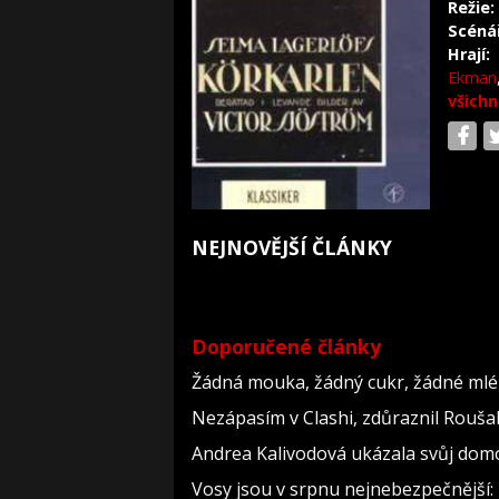
Režie:
Scéná
Hrají:
Ekman
všichn
NEJNOVĚJŠÍ ČLÁNKY
Doporučené články
Žádná mouka, žádný cukr, žádné mlék
Nezápasím v Clashi, zdůraznil Roušal.
Andrea Kalivodová ukázala svůj domov
Vosy jsou v srpnu nejnebezpečnější: 