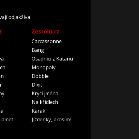
ají odjakživa
z
Zestolu.cz
Carcassonne
Bang
vá
Osadníci z Katanu
ch
Monopoly
an
Dobble
a
Dixit
ný
Krycí jména
Na křídlech
na
Karak
lamet
Jízdenky, prosím!