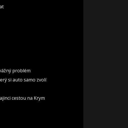
at
á vážný problém
erý si auto samo zvolí
rajinci cestou na Krym