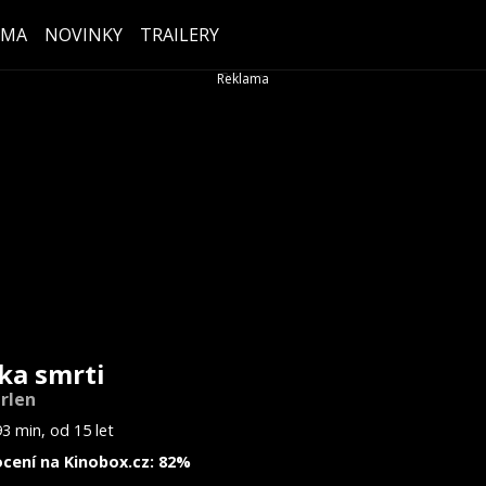
ÉMA
NOVINKY
TRAILERY
ka smrti
rlen
3 min, od 15 let
cení na Kinobox.cz: 82%