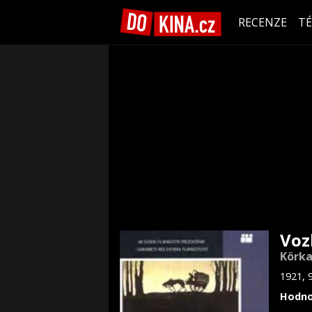
RECENZE
T
Voz
Körka
1921, 9
Hodno