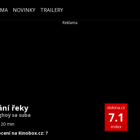
ÉMA
NOVINKY
TRAILERY
ání řeky
dokina.cz
7.1
hoy sa suba
120 min
index
cení na Kinobox.cz: ?