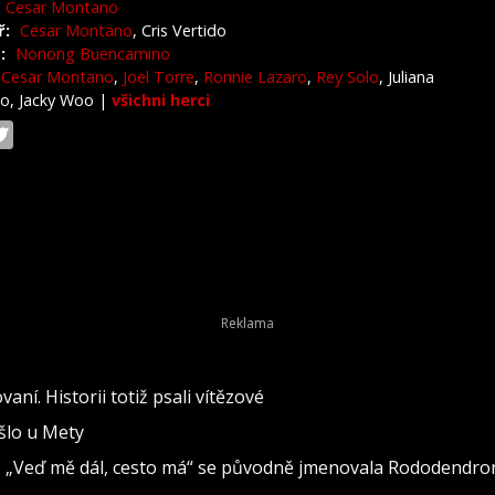
Cesar Montano
ř:
Cesar Montano
, Cris Vertido
:
Nonong Buencamino
Cesar Montano
,
Joel Torre
,
Ronnie Lazaro
,
Rey Solo
, Juliana
o, Jacky Woo
|
všichni herci
vaní. Historii totiž psali vítězové
ošlo u Mety
seň „Veď mě dál, cesto má“ se původně jmenovala Rododendro