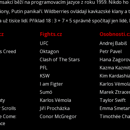
ransakcí běží na programovacím jazyce z roku 1959. Nikdo ho
iony, Putin panikaří. Wildberries ovládají kavkazské klany a 
tisíce lidí. Příklad 18 : 3 + 7 × 5 správně spočítají jen lidé, 
cz
Fights.cz
Osobnosti.c
UFC
Andrej Babiš
's Creed
Oktagon
Petr Pavel
Clash of The Stars
Hana Zagoro
PFL
Kazma Kazmit
KSW
Kim Kardashi
I am Figter
Karlos Vémol
Sumó
Marek Ztrace
uty
Karlos Vémola
Taylor Swift
 Scrolls
Jiří Procházka
Emma Smeta
e Come:
Conor McGregor
Timothée Cha
nce