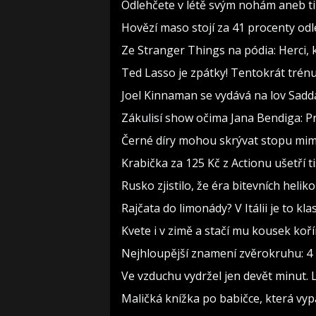
Odlehčete v létě svým nohám aneb t
Hovězí maso stojí za 41 procenty odl
Ze Stranger Things na pódia: Herci, 
Ted Lasso je zpátky! Tentokrát trén
Joel Kinnaman se vydává na lov Sadd
Zákulisí show očima Jana Bendiga: P
Černé díry mohou skrývat stopu mimo
Krabička za 125 Kč z Actionu ušetří t
Rusko zjistilo, že éra bitevních heliko
Rajčata do limonády? V Itálii je to kla
Kvete i v zimě a stačí mu kousek koř
Nejhloupější znamení zvěrokruhu: 4 h
Ve vzduchu vydržel jen devět minut. 
Maličká knížka po babičce, která vyp