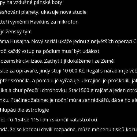
ipy na vzdušné pánské boty
esňování planety, ukazuje nová studie
kteří vyměnili Hawkins za mikrofon
uje ženský tým
áma Husajna. Nový seriál ukáže jednu z největších operací C
roč každý vstup na pódium musí být událost
zemské civilizace. Zachytit ji dokážeme i ze Země
isíce za opraváře, jindy stojí 10 000 Kč. Regál s nářadím je v
ptér skončila, a pomalu je vyřazuje. Ukrajinci je proškolili, j
sika a chuť předčí i citrónovku. Stačí 500 g rajčat a jeden citr
ínku. Ptačinec žabinec je noční můra zahrádkářů, dá se ho al
lupáci dle astrologie
Let Tu-154 se 115 lidmi skončil katastrofou
adá, že se každou chvíli rozpadne, může mít cenu tisíců kor