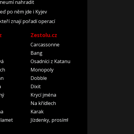
 neumí nahradit
teď po něm jde i Kyjev
kteří znají pořadí operací
z
Zestolu.cz
Carcassonne
Bang
vá
Osadníci z Katanu
ch
Monopoly
an
Dobble
a
Dixit
ný
Krycí jména
Na křídlech
na
Karak
lamet
Jízdenky, prosím!