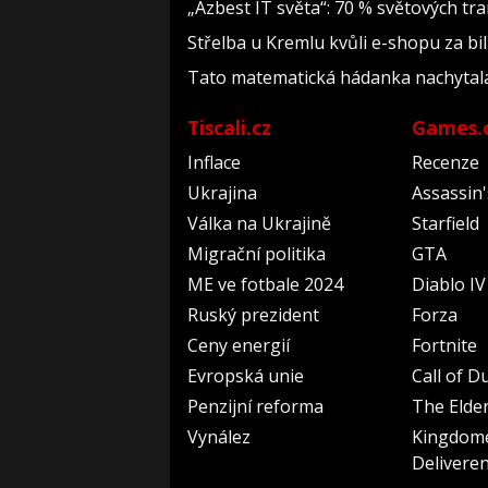
„Azbest IT světa“: 70 % světových t
Střelba u Kremlu kvůli e-shopu za bil
Tato matematická hádanka nachytala už 
Tiscali.cz
Games.
Inflace
Recenze
Ukrajina
Assassin
Válka na Ukrajině
Starfield
Migrační politika
GTA
ME ve fotbale 2024
Diablo IV
Ruský prezident
Forza
Ceny energií
Fortnite
Evropská unie
Call of D
Penzijní reforma
The Elder
Vynález
Kingdom
Delivere