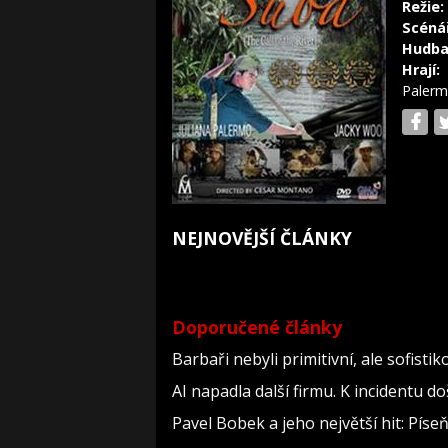
Režie:
Scéná
Hudba
Hrají:
Palerm
NEJNOVĚJŠÍ ČLÁNKY
Doporučené články
Barbaři nebyli primitivní, ale sofistiko
AI napadla další firmu. K incidentu d
Pavel Bobek a jeho největší hit: Pí