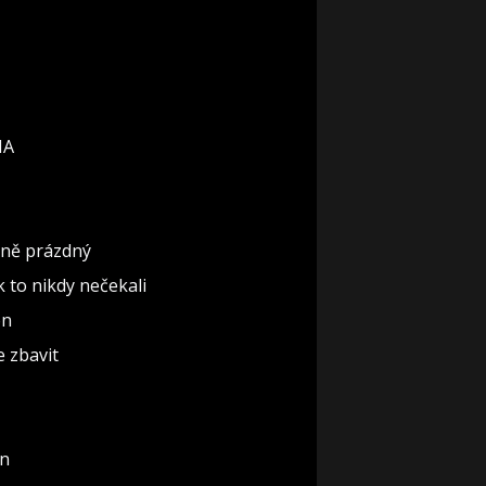
IA
ěčně prázdný
ak to nikdy nečekali
ón
e zbavit
un