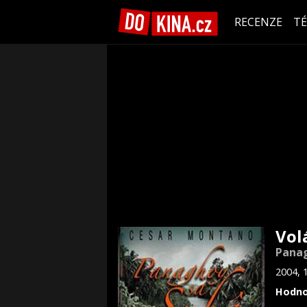
RECENZE
T
Vol
Panag
2004, 
Hodno