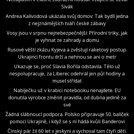
Sivák
Andrea Kalivodová ukázala svůj domov: Tak bydlí jedna
z nejznámějších tváří české zábavy
Vosy jsou v srpnu nejnebezpečnější: Přírodní triky, jak
je vyhnat ze zahrady a domu
Rusové věští zkázu Kyjeva a zvěstují raketový postup.
Ukrajinci frontu drží a nehnou se ani o metr
Ukazuje se, proč Slavia Bořila odstavila. Tělo už
nespolupracuje, za Liberec odehrál jen půl hodiny a
musel střídat
Nabíječku už v krabici notebooku nenajdete. EU
donutila výrobce změnit pravidla, od dubna jedině za
své
Žádná slábnoucí podpora. Polsko připravuje 50. balíček
pomoci Ukrajině, i když se s ní hádá kvůli Banderovi
Čínský pár žil 60 let v jeskyni a vychoval tam čtyři děti.