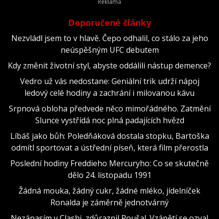
Doporučené články
Nezvládl jsem to v hlavě. Čepo odhalil, co stálo za jeho
neúspěšným UFC debutem
Kdy změnit životní styl, abyste oddálili nástup demence?
Vedro už vás nedostane: Geniální trik udrží nápoj
ledový celé hodiny a zachrání i milovanou kávu
Srpnová obloha předvede něco mimořádného. Zatmění
Slunce vystřídá noc plná padajících hvězd
Líbáš jako bůh: Poledňáková dostala stopku, Bartoška
odmítl sportovat a ústřední píseň, která film přerostla
Poslední hodiny Freddieho Mercuryho: Co se skutečně
dělo 24. listopadu 1991
Žádná mouka, žádný cukr, žádné mléko, jídelníček
Ronalda je záměrně jednotvárný
Nezápasím v Clashi, zdůraznil Roušal. Vzápětí se ozval