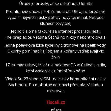
Úřady je prosily, ať se odstěhují. Odmítli
Kremlu nedochází, proti čemu stojí. Ukrajinci precizně
vypálili největší ruský potravinový terminál. Nebude
slunečnicový olej
Jedno číslo na faktuře za internet prozradí, jestli
(ne)přeplácíte. Většina Čechů ho nikdy nekontrolovala
Jedna polévková lžíce kyseliny citronové na kbelík vody.
Okurky po ní nabírají objem a kořeny vstřebávají víc
živin
17 let manželství, tři děti a pak test DNA: Celina zjistila,
že si vzala vlastního příbuzného
Video: Su-27 shodily GBU na ruský komunikační uzel v
Bachmutu. Po mohutné detonaci přestala základna
existovat
Tiscali.cz
Inflace