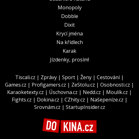
Monopoly
Dobble
Dixit
Krycí jména
Na křídlech
Karak
Jízdenky, prosím!
Tiscali.cz
|
Zprávy
|
Sport
|
Ženy
|
Cestování
|
Games.cz
|
Profigamers.cz
|
ZeStolu.cz
|
Osobnosti.cz
|
Karaoketexty.cz
|
Úschovna.cz
|
Nedd.cz
|
Moulík.cz
|
Fights.cz
|
Dokina.cz
|
CZhity.cz
|
Našepeníze.cz
|
Srovnám.cz
|
StartupInsider.cz