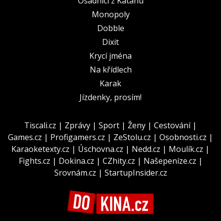
Osadníci z Katanu
Monopoly
Dobble
Dixit
Krycí jména
Na křídlech
Karak
Jízdenky, prosím!
Tiscali.cz
|
Zprávy
|
Sport
|
Ženy
|
Cestování
|
Games.cz
|
Profigamers.cz
|
ZeStolu.cz
|
Osobnosti.cz
|
Karaoketexty.cz
|
Úschovna.cz
|
Nedd.cz
|
Moulík.cz
|
Fights.cz
|
Dokina.cz
|
CZhity.cz
|
Našepeníze.cz
|
Srovnám.cz
|
StartupInsider.cz