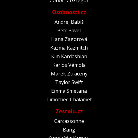
Conor McGregor
Osobnosti.cz
Andrej Babiš
Petr Pavel
Hana Zagorová
Kazma Kazmitch
Kim Kardashian
Karlos Vémola
Marek Ztracený
Taylor Swift
Emma Smetana
Timothée Chalamet
Zestolu.cz
Carcassonne
Bang