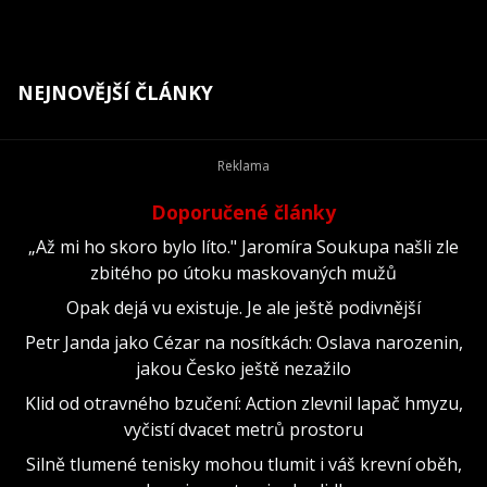
NEJNOVĚJŠÍ ČLÁNKY
Doporučené články
„Až mi ho skoro bylo líto." Jaromíra Soukupa našli zle
zbitého po útoku maskovaných mužů
Opak dejá vu existuje. Je ale ještě podivnější
Petr Janda jako Cézar na nosítkách: Oslava narozenin,
jakou Česko ještě nezažilo
Klid od otravného bzučení: Action zlevnil lapač hmyzu,
vyčistí dvacet metrů prostoru
Silně tlumené tenisky mohou tlumit i váš krevní oběh,