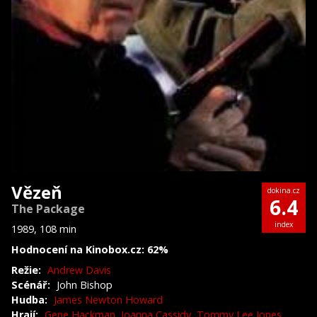
Vězeň
dokina.cz
6.4
The Package
index
1989, 108 min
Hodnocení na Kinobox.cz: 62%
Režie:
Andrew Davis
Scénář:
John Bishop
Hudba:
James Newton Howard
Hrají:
Gene Hackman
,
Joanna Cassidy
,
Tommy Lee Jones
,