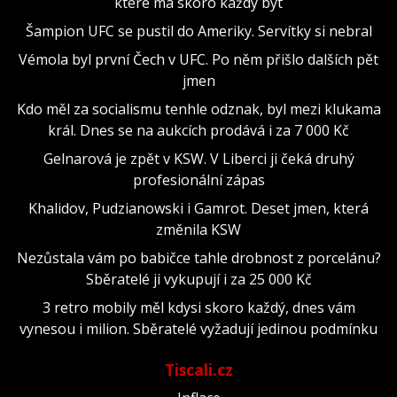
které má skoro každý byt
Šampion UFC se pustil do Ameriky. Servítky si nebral
Vémola byl první Čech v UFC. Po něm přišlo dalších pět
jmen
Kdo měl za socialismu tenhle odznak, byl mezi klukama
král. Dnes se na aukcích prodává i za 7 000 Kč
Gelnarová je zpět v KSW. V Liberci ji čeká druhý
profesionální zápas
Khalidov, Pudzianowski i Gamrot. Deset jmen, která
změnila KSW
Nezůstala vám po babičce tahle drobnost z porcelánu?
Sběratelé ji vykupují i za 25 000 Kč
3 retro mobily měl kdysi skoro každý, dnes vám
vynesou i milion. Sběratelé vyžadují jedinou podmínku
Tiscali.cz