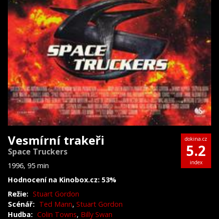
Vesmírní trakeři
dokina.cz
5.2
Space Truckers
index
1996, 95 min
Hodnocení na Kinobox.cz: 53%
Režie:
Stuart Gordon
Scénář:
Ted Mann
,
Stuart Gordon
Hudba:
Colin Towns
,
Billy Swan