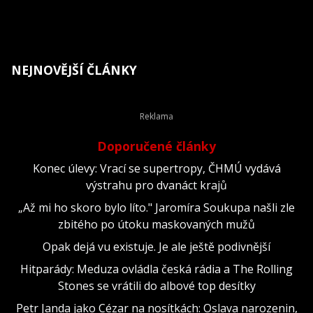
NEJNOVĚJŠÍ ČLÁNKY
Doporučené články
Konec úlevy: Vrací se supertropy, ČHMÚ vydává
výstrahu pro dvanáct krajů
„Až mi ho skoro bylo líto." Jaromíra Soukupa našli zle
zbitého po útoku maskovaných mužů
Opak dejá vu existuje. Je ale ještě podivnější
Hitparády: Meduza ovládla česká rádia a The Rolling
Stones se vrátili do albové top desítky
Petr Janda jako Cézar na nosítkách: Oslava narozenin,