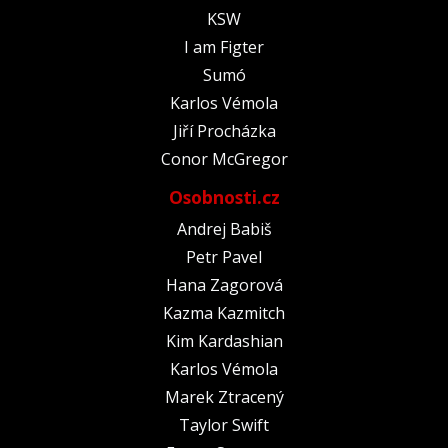
KSW
I am Figter
Sumó
Karlos Vémola
Jiří Procházka
Conor McGregor
Osobnosti.cz
Andrej Babiš
Petr Pavel
Hana Zagorová
Kazma Kazmitch
Kim Kardashian
Karlos Vémola
Marek Ztracený
Taylor Swift