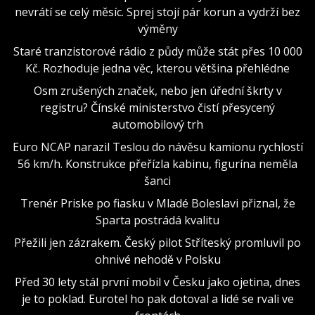
nevrátí se celý měsíc. Sprej stojí pár korun a vydrží bez
výměny
Staré tranzistorové rádio z půdy může stát přes 10 000
Kč. Rozhoduje jedna věc, kterou většina přehlédne
Osm zrušených značek, nebo jen úřední škrty v
registru? Čínské ministerstvo čistí přesycený
automobilový trh
Euro NCAP narazil Teslou do návěsu kamionu rychlostí
56 km/h. Konstrukce přeřízla kabinu, figurína neměla
šanci
Trenér Priske po fiasku v Mladé Boleslavi přiznal, že
Sparta postrádá kvalitu
Přežili jen zázrakem. Český pilot Stříteský promluvil po
ohnivé nehodě v Polsku
Před 30 lety stál první mobil v Česku jako ojetina, dnes
je to poklad. Eurotel ho pak dotoval a lidé se rvali ve