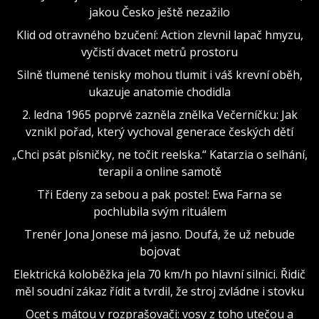
jakou Česko ještě nezažilo
Klid od otravného bzučení: Action zlevnil lapač hmyzu,
vyčistí dvacet metrů prostoru
Silně tlumené tenisky mohou tlumit i váš krevní oběh,
ukazuje anatomie chodidla
2. ledna 1965 poprvé zazněla znělka Večerníčku: Jak
vznikl pořad, který vychoval generace českých dětí
„Chci psát písničky, ne točit reelska.“ Katarzia o selhání,
terapii a online samotě
Tři Edeny za sebou a pak postel: Ewa Farna se
pochlubila svým rituálem
Trenér Jona Jonese má jasno. Doufá, že už nebude
bojovat
Elektrická koloběžka jela 70 km/h po hlavní silnici. Řidič
měl soudní zákaz řídit a tvrdil, že stroj zvládne i stovku
Ocet s mátou v rozprašovači: vosy z toho utečou a