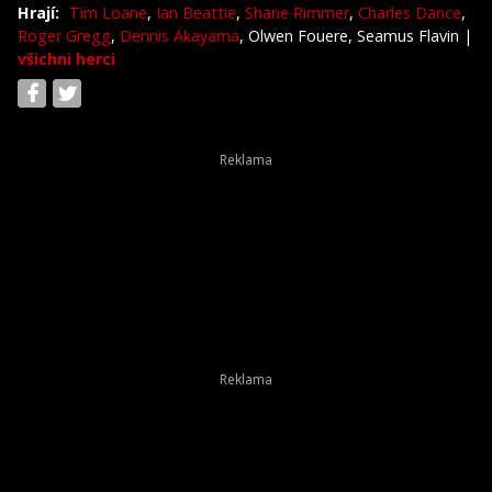
Hrají:
Tim Loane
,
Ian Beattie
,
Shane Rimmer
,
Charles Dance
,
Roger Gregg
,
Dennis Akayama
, Olwen Fouere, Seamus Flavin
|
všichni herci