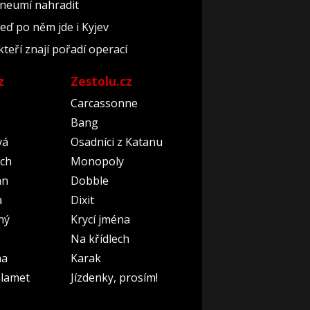
 neumí nahradit
teď po něm jde i Kyjev
kteří znají pořadí operací
z
Zestolu.cz
Carcassonne
Bang
vá
Osadníci z Katanu
ch
Monopoly
an
Dobble
a
Dixit
ný
Krycí jména
Na křídlech
na
Karak
lamet
Jízdenky, prosím!