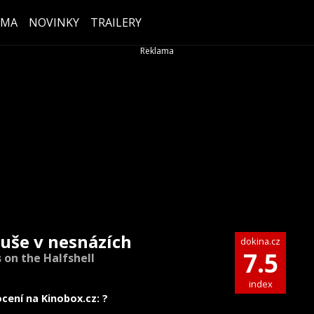
ÉMA
NOVINKY
TRAILERY
uše v nesnázích
dokina.cz
7.5
 on the Halfshell
index
cení na Kinobox.cz: ?