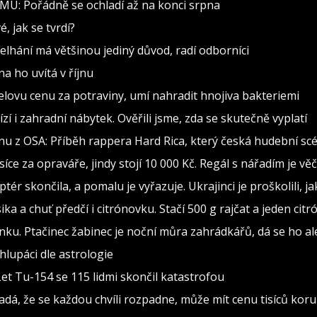
MÚ: Pořádně se ochladí až na konci srpna
, jak se tvrdí?
 Selhání má většinou jediný důvod, radí odborníci
a ho uvítá v říjnu
elovu cenu za potraviny, umí nahradit hnojiva bakteriemi
zí i zahradní nábytek. Ověřili jsme, zda se skutečně vyplatí
nu z OSA: Příběh rappera Hard Rica, který česká hudební scé
isíce za opraváře, jindy stojí 10 000 Kč. Regál s nářadím je v
ptér skončila, a pomalu je vyřazuje. Ukrajinci je proškolili, j
sika a chuť předčí i citrónovku. Stačí 500 g rajčat a jeden citr
ínku. Ptačinec žabinec je noční můra zahrádkářů, dá se ho al
lupáci dle astrologie
Let Tu-154 se 115 lidmi skončil katastrofou
adá, že se každou chvíli rozpadne, může mít cenu tisíců kor