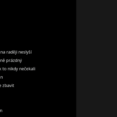
na raději neslyší
ěčně prázdný
ak to nikdy nečekali
ón
e zbavit
un