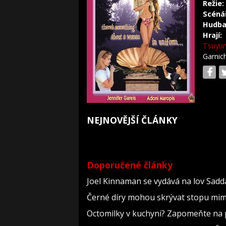
Režie:
Scéná
Hudba
Hrají:
Tsuyu
Garnic
NEJNOVĚJŠÍ ČLÁNKY
Doporučené články
Joel Kinnaman se vydává na lov Sadd
Černé díry mohou skrývat stopu mimo
Octomilky v kuchyni? Zapomeňte na p