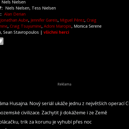
Niels Nielsen
ř:
Niels Nielsen, Tess Nielsen
:
Alan Derian
Jonathan Aube
,
Jennifer Gareis
,
Miguel Pérez
,
Craig
mine
,
Craig Tsuyumine
,
Adoni Maropis
, Monica Serene
h, Sean Stavropoulos
|
všichni herci
áma Husajna. Nový seriál ukáže jednu z největších operací C
zemské civilizace. Zachytit ji dokážeme i ze Země
lácačku, trik za korunu je vyhubí přes noc