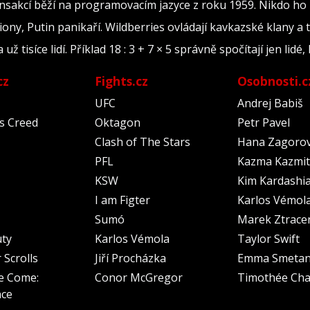
ransakcí běží na programovacím jazyce z roku 1959. Nikdo ho
iony, Putin panikaří. Wildberries ovládají kavkazské klany a 
tisíce lidí. Příklad 18 : 3 + 7 × 5 správně spočítají jen lidé, 
cz
Fights.cz
Osobnosti.c
UFC
Andrej Babiš
's Creed
Oktagon
Petr Pavel
Clash of The Stars
Hana Zagoro
PFL
Kazma Kazmit
KSW
Kim Kardashi
I am Figter
Karlos Vémol
Sumó
Marek Ztrace
uty
Karlos Vémola
Taylor Swift
 Scrolls
Jiří Procházka
Emma Smeta
e Come:
Conor McGregor
Timothée Cha
nce