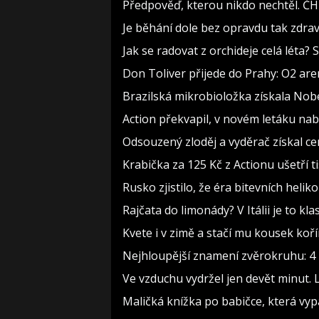
Předpověď, kterou nikdo nechtěl. ČH
Je běhání dole bez opravdu tak zdravé
Jak se radovat z orchideje celá léta?
Don Toliver přijede do Prahy: O2 aren
Brazilská mikrobioložka získala Nob
Action překvapil, v novém letáku nabí
Odsouzený zloděj a vyděrač získal ce
Krabička za 125 Kč z Actionu ušetří t
Rusko zjistilo, že éra bitevních heliko
Rajčata do limonády? V Itálii je to kla
Kvete i v zimě a stačí mu kousek koř
Nejhloupější znamení zvěrokruhu: 4 h
Ve vzduchu vydržel jen devět minut. 
Maličká knížka po babičce, která vyp