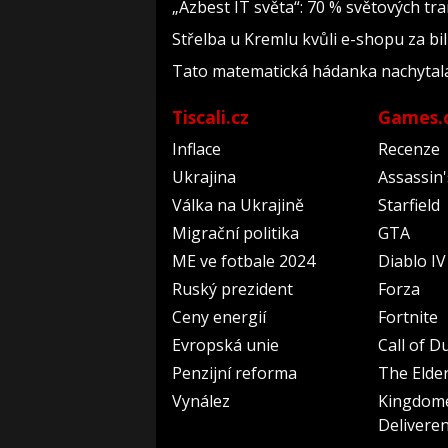
„Azbest IT světa“: 70 % světových t
Střelba u Kremlu kvůli e-shopu za bil
Tato matematická hádanka nachytala už 
Tiscali.cz
Games.
Inflace
Recenze
Ukrajina
Assassin
Válka na Ukrajině
Starfield
Migrační politika
GTA
ME ve fotbale 2024
Diablo IV
Ruský prezident
Forza
Ceny energií
Fortnite
Evropská unie
Call of D
Penzijní reforma
The Elder
Vynález
Kingdom
Delivere