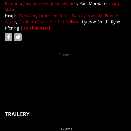
Ramone
,
Joey Ramone
,
José Feliciano
, Paul Morabito
|
celý
štáb
Hrají:
Tim Allen
,
Jamie Lee Curtis
,
Dan Aykroyd
,
M. Emmet
Walsh
,
Elizabeth Franz
,
Erik Per Sullivan
, Lyndon Smith, Ryan
Pfening
|
všichni herci
TRAILERY