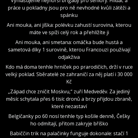
Vyhlašujeme nejhorší brigády pro seniory. Hlídač a
práce u pokladny jsou pro ně nevhodné kvůli zátěži a
spánku
Ani mouka, ani jíška: polévku zahustí surovina, kterou
máte ve spíži celý rok a přehlížíte ji
Ani mouka, ani smetana: omáčka bude hustá a
sametová díky 1 surovině, kterou Francouzi používají
odjakživa
Kdo má doma tenhle hrníček po prarodičích, drží v ruce
velký poklad. Sběratelé ze zahraničí za něj platí i 30 000
Kč
„Západ chce zničit Moskvu,“ zuří Medveděv. Za jediný
měsíc schytala přes 6 tisíc dronů a brzy přijdou zbraně,
které nezastaví
Belgičanky po 60 nosí tenhle typ košile denně, Češky
ho odmítají, přitom zakryje bříško
Babiččin trik na palačinky funguje dokonale: stačí 1