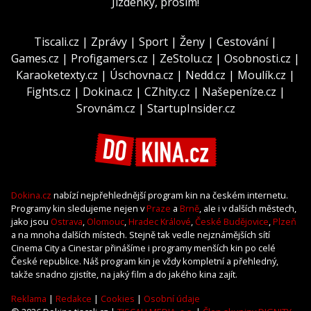
Jízdenky, prosím!
Tiscali.cz
|
Zprávy
|
Sport
|
Ženy
|
Cestování
|
Games.cz
|
Profigamers.cz
|
ZeStolu.cz
|
Osobnosti.cz
|
Karaoketexty.cz
|
Úschovna.cz
|
Nedd.cz
|
Moulík.cz
|
Fights.cz
|
Dokina.cz
|
CZhity.cz
|
Našepeníze.cz
|
Srovnám.cz
|
StartupInsider.cz
Dokina.cz
nabízí nejpřehlednější program kin na českém internetu.
Programy kin sledujeme nejen v
Praze
a
Brně
, ale i v dalších městech,
jako jsou
Ostrava
,
Olomouc
,
Hradec Králové
,
České Budějovice
,
Plzeň
a na mnoha dalších místech. Stejně tak vedle nejznámějších sítí
Cinema City a Cinestar přinášíme i programy menších kin po celé
České republice. Náš program kin je vždy kompletní a přehledný,
takže snadno zjistíte, na jaký film a do jakého kina zajít.
Reklama
|
Redakce
|
Cookies
|
Osobní údaje