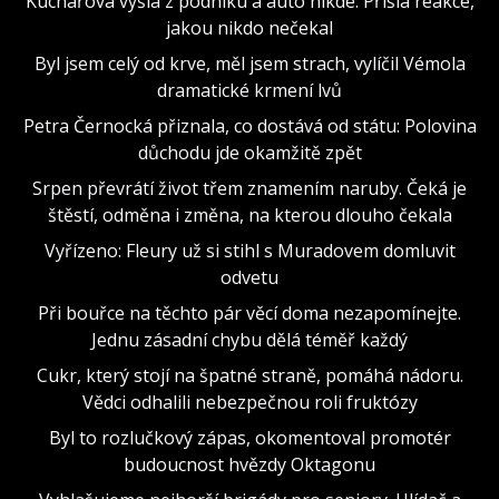
Kuchařová vyšla z podniku a auto nikde. Přišla reakce,
jakou nikdo nečekal
Byl jsem celý od krve, měl jsem strach, vylíčil Vémola
dramatické krmení lvů
Petra Černocká přiznala, co dostává od státu: Polovina
důchodu jde okamžitě zpět
Srpen převrátí život třem znamením naruby. Čeká je
štěstí, odměna i změna, na kterou dlouho čekala
Vyřízeno: Fleury už si stihl s Muradovem domluvit
odvetu
Při bouřce na těchto pár věcí doma nezapomínejte.
Jednu zásadní chybu dělá téměř každý
Cukr, který stojí na špatné straně, pomáhá nádoru.
Vědci odhalili nebezpečnou roli fruktózy
Byl to rozlučkový zápas, okomentoval promotér
budoucnost hvězdy Oktagonu