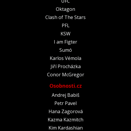
UFC
Oktagon
Clash of The Stars
PFL
KSW
I am Figter
Sumó
Karlos Vémola
Jiří Procházka
Conor McGregor
Osobnosti.cz
Andrej Babiš
Petr Pavel
Hana Zagorová
Kazma Kazmitch
Kim Kardashian