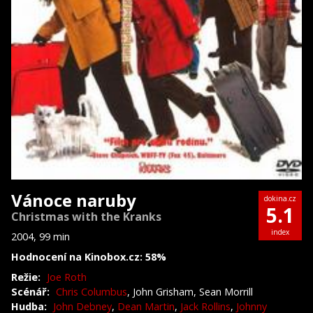
Vánoce naruby
dokina.cz
5.1
Christmas with the Kranks
index
2004, 99 min
Hodnocení na Kinobox.cz: 58%
Režie:
Joe Roth
Scénář:
Chris Columbus
, John Grisham, Sean Morrill
Hudba:
John Debney
,
Dean Martin
,
Jack Rollins
,
Johnny